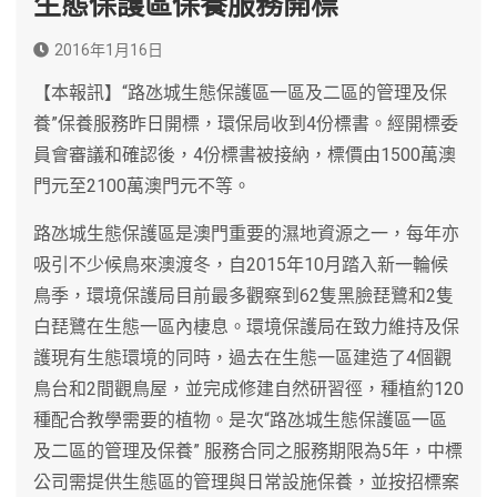
生態保護區保養服務開標
2016年1月16日
【本報訊】“路氹城生態保護區一區及二區的管理及保
養”保養服務昨日開標，環保局收到4份標書。經開標委
員會審議和確認後，4份標書被接納，標價由1500萬澳
門元至2100萬澳門元不等。
路氹城生態保護區是澳門重要的濕地資源之一，每年亦
吸引不少候鳥來澳渡冬，自2015年10月踏入新一輪候
鳥季，環境保護局目前最多觀察到62隻黑臉琵鷺和2隻
白琵鷺在生態一區內棲息。環境保護局在致力維持及保
護現有生態環境的同時，過去在生態一區建造了4個觀
鳥台和2間觀鳥屋，並完成修建自然研習徑，種植約120
種配合教學需要的植物。是次“路氹城生態保護區一區
及二區的管理及保養” 服務合同之服務期限為5年，中標
公司需提供生態區的管理與日常設施保養，並按招標案