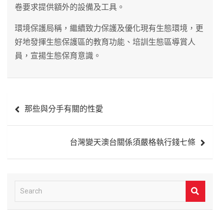
卷要求提供額外的設備及工具。
環境保護局稱，繼續致力保護及優化現有生態環境，更
好地發揮生態保護區的教育功能、培訓生態區導賞人
員，宣揚生態保育意識。
文
那些與分手有關的性愛
章
導
台灣變天澳台關係須嚴格執行錢七條
覽
S
e
a