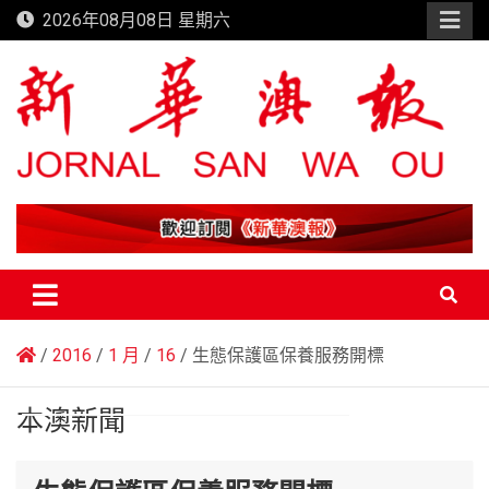
Skip
2026年08月08日 星期六
to
content
新華澳報
2016
1 月
16
生態保護區保養服務開標
本澳新聞