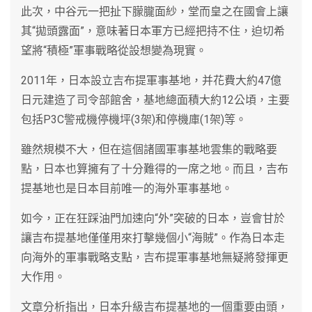
此次，中谷元一把扯下朦朧面紗，堂而皇之在國會上讓
其“拋頭露面”，意味著日本軍方已經把持不住，迫切希
望將“積極”軍事戰略從設想變為現實。
2011年，日本設立吉布提軍事基地，并花費大約47億
日元建造了司令部館舍，基地總面積大約12公頃，主要
包括P3C警戒機停機坪(3架)和停機庫(1架)等。
雖然規模不大，但在這個諸國軍事基地雲集的戰略要
點，日本也算擁有了十分難得的一席之地。而且，吉布
提基地也是日本目前唯一的海外軍事基地。
如今，正在狂踩油門加速向“外”突破的日本，豈會甘於
讓吉布提基地僅僅用來打擊幾個小“海賊”。作為日本走
向海外的軍事戰略支點，吉布提軍事基地無疑將發揮更
大作用。
文章分析指出，日本升級吉布提基地的一個重要由頭，