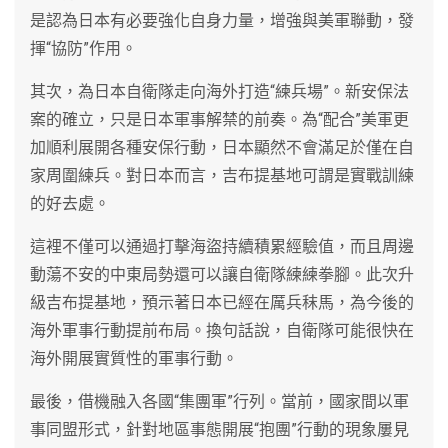
是認為日本有必要強化自身力量，增強與美軍聯動，發
揮“協防”作用。
其次，為日本自衛隊走向海外打造“練兵場”。新安保法
案的確立，只是日本軍事解禁的前奏。為“配合”美軍更
加順利展開各種安保行動，日本顯然不會滿足於僅在自
家周圍練兵。對日本而言，吉布提基地可謂是實戰訓練
的好去處。
這裡不僅可以通過打擊海盜持續積累經驗值，而且周邊
動蕩不安的中東局勢還可以讓自衛隊練練拳腳。此次升
級吉布提基地，預示著日本已經在厲兵秣馬，為今後的
海外軍事行動提前布局。換句話說，自衛隊可能很快在
海外開展實質性的軍事行動。
最後，借機融入各國“集團軍”行列。當前，國家間以軍
事同盟形式，針對地區事態開展“抱團”行動的現象屢見