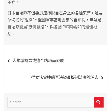
不鮮。
日本自衛隊不但要迅速掙脫自己身上的各種束縛，還要
急切找到“組織”。盟國軍事基地雲集的吉布提，無疑是
自衛隊開展“感情聯絡”、與各國 “軍事同步”的最佳地
點。
文
大學城概念或適合路環南發展
章
導
從立法會連續否決議員擬制法案說開去
覽
S
e