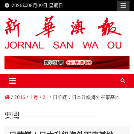
Skip
2026年08月09日 星期日
to
content
新華澳報
2016
1 月
21
日華媒：日本升級海外軍事基地
要聞