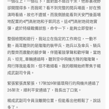
一個在上，一個在下，面對面不過百十米，他那裏視野
卻開闊得多。而我呢？看不到完整的閱兵場面，好在預
演時看過，故也不遺憾。而我側臉能看到天安門後面場
地配置的4門高射炮和于凱同志。這4門高射炮荷炮實
彈，處於特級戰備狀態，命令一下，能夠立即發射。
整個檢閱和遊行，我站立在指定的工作崗位，一動不
動。兩耳聽到的是隆隆的裝甲兵、炮兵以及傘兵、騎兵
的整齊而震動的腳步聲，伴隨著鼓掌聲和歡呼聲，當炮
兵、坦克_車輛通過時，聽到空中飛機方隊的隆隆聲。
飛行隊我能看到，但不敢細看。我的眼睛始終聚焦于楊
成武副司令員。
緊張緊張真緊張，17架加9架循環飛行的飛機共通過了
26架次，順利平安通過了，我長出了口氣。
楊成武副司令員沒離開位置，但能看出他輕鬆了，說話
多了。