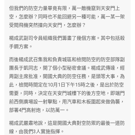
但我們的防空力量畢竟有限，萬一敵機竄到天安門上
空，怎麼辦？同時也不能回避另一種可能，萬一某一架
受閱飛機突然撞向天安門，怎麼辦？
楊成武副司令員組織我們籌畫了幾個方案。其中包括殺
手鐧方案。
而後楊成武召集我和負責城區和檢閱防空的防空部隊副
團長于凱同志，開了個小型秘密會議。楊成武傳達，經
周副主席批准，開國大典的防空任務，是頭等大事，為
此，檢閱時間定在10月1日下午15時之後，是出於防空
需要，同時，決定在天安門城樓下的後方空地，即端門
前西側廣場設一射擊點，用汽車和木板圍起來做偽襲，
部署4門高射炮，以防萬一。
楊成武嚴肅地說，這是開國大典對空防禦的最後一道防
線，由我們3人實施指揮。