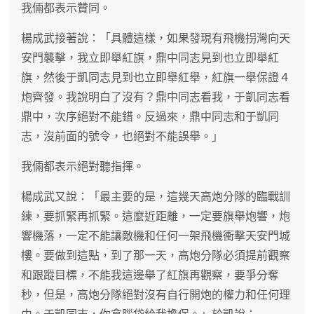
我倆都表示贊同。
楊成武接著說：「具體這樣，如果發現有飛機拐灣向天
安門襲擊，我立即舉紅旗，鼎中同志見到也立即舉紅
旗，然後于凱同志見到也立即舉紅舉，紅旗一舉保證４
炮齊發。我說明白了沒有？鼎中同志看我，于凱同志看
鼎中，次序絕對不能錯。反過來，鼎中同志和于凱同
志，沒前面的號令，也絕對不能誤舉。」
我倆都表示絕對聽指揮。
楊成武又說：「最主要的是，這幾天高炮分隊的臨戰訓
練，要抓緊再抓緊。這麼近距離，一定要旗舉炮響，炮
響機落，一定不能讓敵機和任何一架飛機衝擊天安門城
樓。要做到這點，到了那一天，高炮分隊必須提前觀察
和跟蹤目標，不能我這邊舉了紅旗再觀察，要爭分奪
秒，但是，高炮分隊絕對沒有自行開炮的權力和任何理