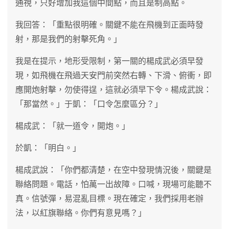
通視，只好增加我這個中間點，而且是制高點。
我回答：「重點很明確。關鍵不能在飛機到正面時發
射，那是我們的射擊死角。」
我是在提示，地形受限制，第一關的楊成武必須早發
現，如飛機在飛過天安門前突然右轉、下滑、俯衝，即
應開炮射擊，勿使得逞，這就必須早下令。楊成武說：
「那當然。」于凱：「口令怎麼區分？」
楊成武：「就一道令，開炮。」
於凱：「明白。」
楊成武說：「你們都清楚，在空中發現情況後，關鍵是
聯絡問題。電話，怕萬一出故障。口喊，現場可能聽不
真。信號彈，易混亂目標。現在確定，我們採用老辦
法，以紅旗聯絡。你們有意見嗎？」