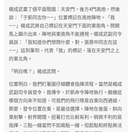
楊成武畫了個平面簡圖：天安門，後方4門高炮。然後
說：「于凱同志你——」位置標記在高炮陣地。「我
——」楊成武將自己標記在天安門下面的東南角。問題
馬上顯示出來，陣地與東南角不能通視。楊成武副司令
員說：「我知道你們想問什麼，對，張鼎中同志在這
——」話到筆到，代表「我」的標記，落在天安門之上
的東北角。
「明白嗎？」楊成武問。
位置明白，我們盯著圖仔細體會指揮流程。當然是楊成
武副司令員發令，我傳令，於凱命令陣地執行。敵機從
哪個方向來不知道，可我們的飛行隊是自東向西通過，
那麼，發令位置在東，是最佳選擇。陣地在後面，斜向
東射擊，射界開闊，迎著打也比較有利。稍微不利的是
指揮，三點一線當然不如兩點一線。但起點和終點無法