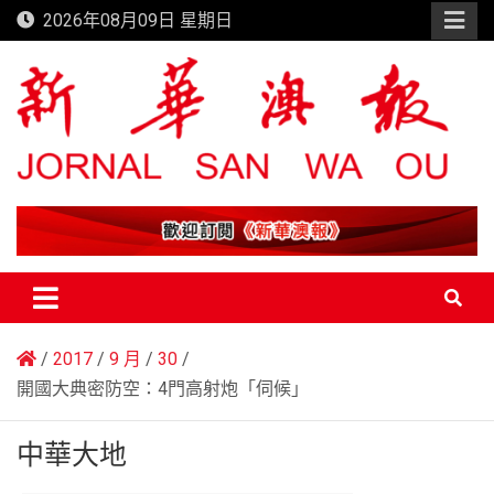
Skip
2026年08月09日 星期日
to
content
新華澳報
2017
9 月
30
開國大典密防空：4門高射炮「伺候」
中華大地