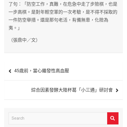
了句：「防空工作，真難，在危急中走了步險棋，也是
一步高棋。是對年輕空軍的一次考驗，是不得不採取的
一件防空舉措。還是那句老活，有備無患，化險為
夷。」
（張鼎中／文）
文
45歳前，當心繼發性高血壓
章
導
綜合因素發酵大陸杯葛「小三通」研討會
覽
S
e