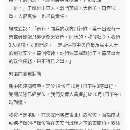
由。于凱同志，你拿腦袋給我擔保。」於凱說：
「是。」于凱是山東人，戰鬥英雄，大個子，口音很
重，人很爽快，也很負責任。
楊成武說：「再有，閱兵的我方飛行隊，萬一出現有一
架或者幾架飛機俯衝天安門，同樣的，我發號令，我們
3人舉旗，立刻開炮，一定要保證中央首長及民主人士
的絕對安全。這個精神，你們倆掌握就行了。這麼重大
的政治任務，是不得已之舉。」
緊張的實戰狀態
新中國建國盛典，定於1949年10月1日下午3時舉行。
受閱部隊已經就位。我們安保人員提前於10月1日下午1
時到達。
我按指定地點，在天安門城樓東北角處就位，而楊成武
副總指揮的指揮位置在天安門城樓之下的東南角，我倆