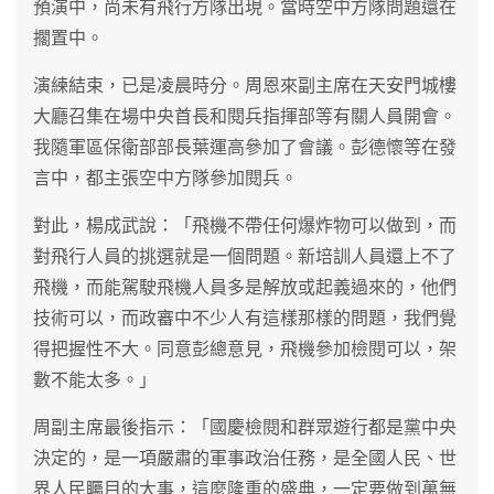
預演中，尚未有飛行方隊出現。當時空中方隊問題還在
擱置中。
演練結束，已是凌晨時分。周恩來副主席在天安門城樓
大廳召集在場中央首長和閱兵指揮部等有關人員開會。
我隨軍區保衛部部長葉運高參加了會議。彭德懷等在發
言中，都主張空中方隊參加閱兵。
對此，楊成武說：「飛機不帶任何爆炸物可以做到，而
對飛行人員的挑選就是一個問題。新培訓人員還上不了
飛機，而能駕駛飛機人員多是解放或起義過來的，他們
技術可以，而政審中不少人有這樣那樣的問題，我們覺
得把握性不大。同意彭總意見，飛機參加檢閱可以，架
數不能太多。」
周副主席最後指示：「國慶檢閱和群眾遊行都是黨中央
決定的，是一項嚴肅的軍事政治任務，是全國人民、世
界人民矚目的大事，這麼隆重的盛典，一定要做到萬無