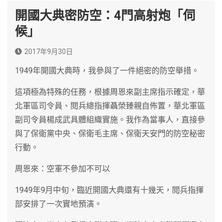
開國大典密防空：4門高射炮「伺
候」
2017年9月30日
1949年開國大典時，我參與了一件絕密的防空舉措。
這項極為特殊的任務，根據周恩來副主席指示確定，華
北軍區司令員、閱兵總指揮聶榮臻親自佈置，華北軍區
副司令員楊成武具體組織實施。我作為當事人，直接參
與了保衛黨中央、保衛毛主席、保衛天安門的防空秘密
行動。
周恩來：空軍不參加不可以
1949年9月中旬，臨近開國大典還有十幾天，閱兵指揮
部安排了一次實地預演。