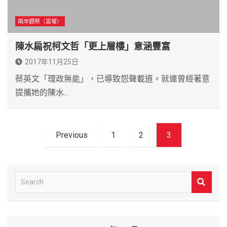
兩岸觀察（富權）
陳水扁祝柯文哲「更上層樓」意涵豐富
2017年11月25日
蔡英文「理政無能」，已導致怨聲載道。就連曾經著意
提攜她的陳水…
文
Previous
1
2
3
章
導
覽
S
e
a
r