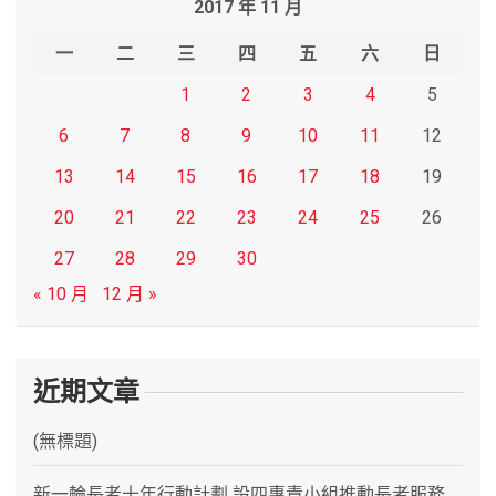
2017 年 11 月
c
h
一
二
三
四
五
六
日
1
2
3
4
5
6
7
8
9
10
11
12
13
14
15
16
17
18
19
20
21
22
23
24
25
26
27
28
29
30
« 10 月
12 月 »
近期文章
(無標題)
新一輪長者十年行動計劃 設四專責小組推動長者服務