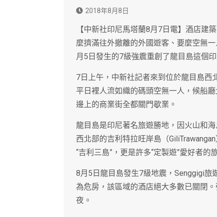
2018年8月8日
【中新社印尼馬塔蘭8月7日電】酒店建
麼擠滿往外撤離的外國遊客、要麼空無一人
月5日發生的7級強震重創了龍目島這個
7日上午，中新社記者來到位於龍目島西北部
平日裡人流如織的碼頭空無一人，候船廳
邊上的商業街全都關門歇業。
龍目島是印尼著名旅遊勝地，因火山和海
西北部的吉利特拉旺岸島（GiliTrawangan
“吉利三島”，更是許多“定製遊”愛好者的
8月5日龍目島發生7級地震，Senggig
為危房，該區域的酒店絕大多數已關閉。
夜。