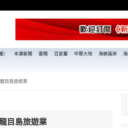
權）
本澳新聞
要聞
百家臺
中華大地
海峽兩岸
海
創龍目島旅遊業
e
a
創龍目島旅遊業
r