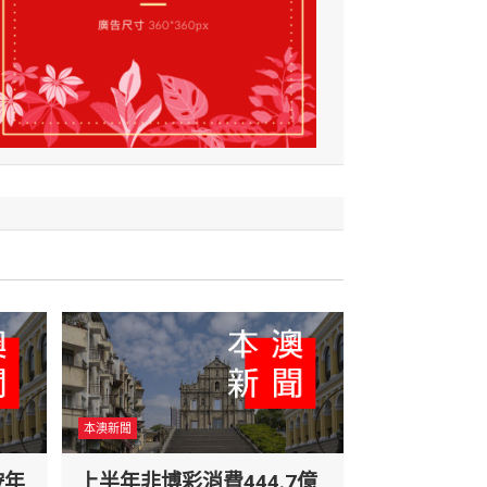
本澳新聞
按年
上半年非博彩消費444.7億