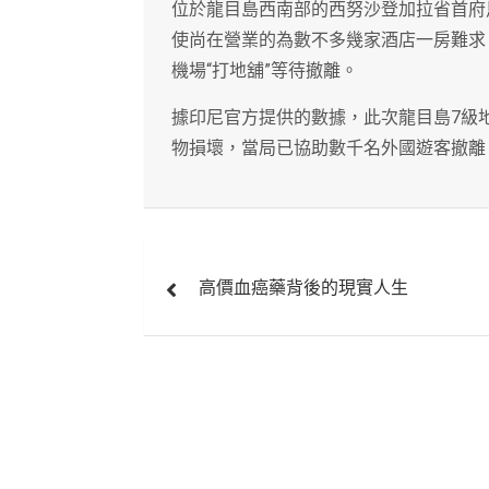
位於龍目島西南部的西努沙登加拉省首府
使尚在營業的為數不多幾家酒店一房難求
機場“打地舖”等待撤離。
據印尼官方提供的數據，此次龍目島7級地
物損壞，當局已協助數千名外國遊客撤離
文
高價血癌藥背後的現實人生
章
導
覽