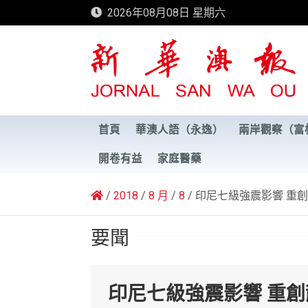
Skip
2026年08月08日 星期六
to
content
新華澳報
首頁
華澳人語（永逸）
兩岸觀察（富
開卷有益
家庭醫藥
2018
8 月
8
印尼七級強震影響 重
要聞
印尼七級強震影響 重