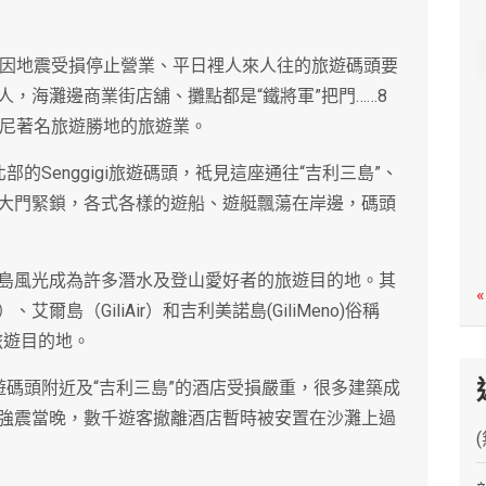
c
h
築因地震受損停止營業、平日裡人來人往的旅遊碼頭要
，海灘邊商業街店舖、攤點都是“鐵將軍”把門……8
印尼著名旅遊勝地的旅遊業。
的Senggigi旅遊碼頭，祗見這座通往“吉利三島”、
大門緊鎖，各式各樣的遊船、遊艇飄蕩在岸邊，碼頭
島風光成為許多潛水及登山愛好者的旅遊目的地。其
«
）、艾爾島（GiliAir）和吉利美諾島(GiliMeno)俗稱
旅遊目的地。
i旅遊碼頭附近及“吉利三島”的酒店受損嚴重，很多建築成
強震當晚，數千遊客撤離酒店暫時被安置在沙灘上過