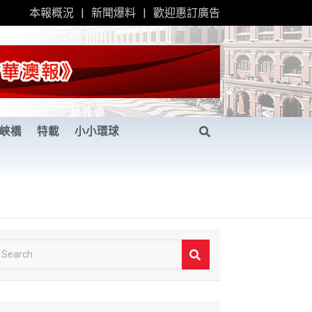
本報概況
新聞爆料
歡迎惠訂廣告
峽橋
特載
小小環球
S