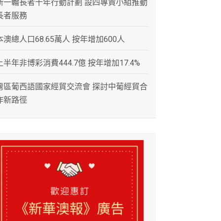
新一輪長者十年行動計劃 設四專責小組推動
長者服務
本澳總人口68.65萬人 按年增加600人
上半年非博彩消費444.7億 按年增加17.4%
灣區葡西語國家經貿交流會 探討中葡經貿合
作新路徑