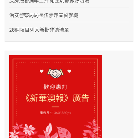
皮膚癌發病率上升 衛生局籲做好防曬
治安警察局局長伍素萍宣誓就職
28個項目列入新批非遺清單