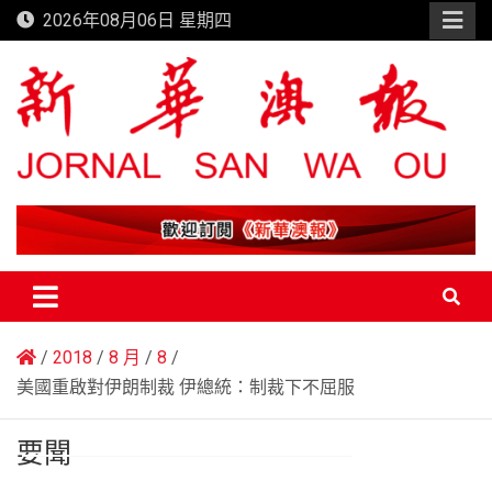
Skip
2026年08月06日 星期四
to
content
新華澳報
2018
8 月
8
美國重啟對伊朗制裁 伊總統：制裁下不屈服
要聞