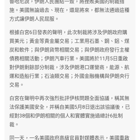
魯哈尼說，伊朗人民團結一致，將挫敗美國的制裁措
施。美國無論過去、現在，還是將來，都無法通過這種
方式讓伊朗人民屈服。
根據白宮6日發表的聲明，此次制裁將涉及伊朗政府購
買美元；黃金等貴金屬交易；工業用石墨、鋼、鋁、煤
炭和軟件；與伊朗貨幣相關交易；與伊朗政府發行主權
債務相關活動；伊朗汽車行業。美國將於11月5日重啟
對伊朗剩餘部分制裁，涉及伊朗港口運營商，能源、航
運和造船行業；石油類交易；外國金融機構與伊朗央行
交易。
白宮在聲明中再次強烈批評伊核問題全面協議，稱其無
法保護美國安全，并稱自美國5月8日退出該協議後，已
經對38個和伊朗相關的個人和實體實施過總計6批制
裁。
同一天，一名美國政府高級官員對媒體表示，美國重啟