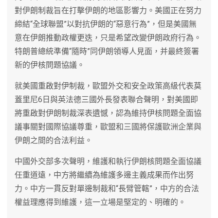
對伊朗制裁旨在打擊伊朗的地區影響力。美國正在努力
締結“全球聯盟”以對抗伊朗的“惡意行為”，但是美國無
意在伊朗推動政權更迭，只是希望改變伊朗政府行為。
特朗普總統準備“隨時”同伊朗領導人見面，并最終簽署
新的伊核問題協議。
就美國重啟對伊制裁，歐盟外交和安全政策高級代表莫
蓋里尼6日與英法德三國外長發表聯合聲明，對美國即
將重啟對伊朗制裁深表遺憾，認為維持伊核問題全面協
議事關對國際協議尊重，歐盟和三國將保護歐洲企業與
伊朗之間的合法利益。
中國外交部多次聲明，維護和執行伊朗核問題全面協議
任重道遠，中方將繼續為維護多邊主義成果而作出努
力。中方一貫反對單邊制裁和“長臂管轄”，中方的合法
權益理應得到維護，這一立場是堅定的、明確的。