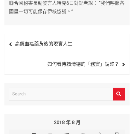
聯合國秘書長副發言人哈克6日對記者說： “我們呼籲各
國盡一切可能保存伊核協議。”
文
高價血癌藥背後的現實人生
章
導
如何看待賴清德的「務實」調整？
覽
S
e
a
r
2018 年 8 月
c
h