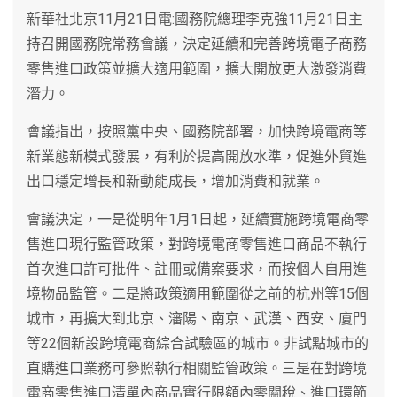
新華社北京11月21日電:國務院總理李克強11月21日主
持召開國務院常務會議，決定延續和完善跨境電子商務
零售進口政策並擴大適用範圍，擴大開放更大激發消費
潛力。
會議指出，按照黨中央、國務院部署，加快跨境電商等
新業態新模式發展，有利於提高開放水準，促進外貿進
出口穩定增長和新動能成長，增加消費和就業。
會議決定，一是從明年1月1日起，延續實施跨境電商零
售進口現行監管政策，對跨境電商零售進口商品不執行
首次進口許可批件、註冊或備案要求，而按個人自用進
境物品監管。二是將政策適用範圍從之前的杭州等15個
城市，再擴大到北京、瀋陽、南京、武漢、西安、廈門
等22個新設跨境電商綜合試驗區的城市。非試點城市的
直購進口業務可參照執行相關監管政策。三是在對跨境
電商零售進口清單內商品實行限額內零關稅、進口環節