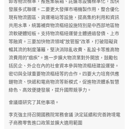
卸等物流標準，推進集裝箱、託盤等設備標準化，加快
發展多式聯運。二要更大發揮市場機製作用，整合優化
現有物流園區、貨運場站等設施，提高集約利用和資訊
共用水準，統籌補齊物流樞紐設施特別是中西部地區物
流軟硬體短板。支持物流樞紐運營主體通過發債、上市
等融資。三要加快物流領域“放管服”改革，打破阻礙貨
暢其流的制度藩籬，堅決消除亂收費、亂設卡等推高物
流費用的“痼疾”。進一步擴大物流業對外開放，鼓勵包
括民企、外企在內的社會資本參與物流樞紐建設運營。
密切與全球重要物流樞紐等的合作。四要大力培育供應
鏈物流、快遞和電商物流等新模式，促進物流體系智慧
綠色、高效便捷發展，提升國際競爭力。
會議還研究了其他事項。
李克強主持召開國務院常務會議 決定延續和完善跨境電
子商務零售進口政策並擴大適用範圍