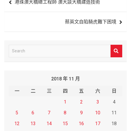
港珠澳大橋總工程師 澳大談大橋建造技術
章
導
蔡英文自陷騎虎難下困境
覽
S
e
a
r
2018 年 11 月
c
h
一
二
三
四
五
六
日
1
2
3
4
5
6
7
8
9
10
11
12
13
14
15
16
17
18