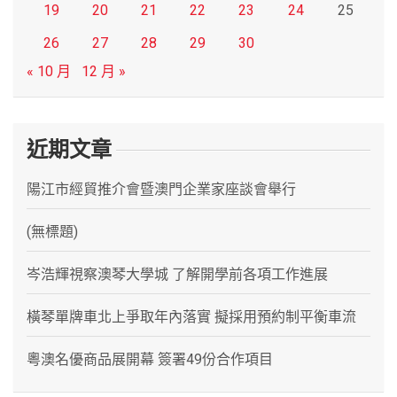
19
20
21
22
23
24
25
26
27
28
29
30
« 10 月
12 月 »
近期文章
陽江市經貿推介會暨澳門企業家座談會舉行
(無標題)
岑浩輝視察澳琴大學城 了解開學前各項工作進展
橫琴單牌車北上爭取年內落實 擬採用預約制平衡車流
粵澳名優商品展開幕 簽署49份合作項目