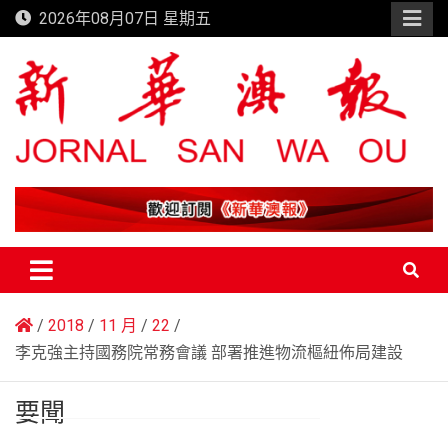
Skip
2026年08月07日 星期五
to
content
新華澳報
2018
11 月
22
李克強主持國務院常務會議 部署推進物流樞紐佈局建設
要聞