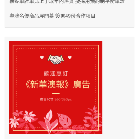
橫琴單牌車北上爭取年內落實 擬採用預約制平衡車流
粵澳名優商品展開幕 簽署49份合作項目