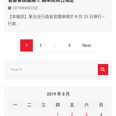
管委會提醒遵守 選舉投票日規定
2019年8月23日
【本報訊】第五任行政長官選舉將於 8 月 25 日舉行，
行政…
文
1
2
...
4
Next
章
導
覽
S
e
a
r
2019 年 8 月
c
h
一
二
三
四
五
六
日
1
2
3
4