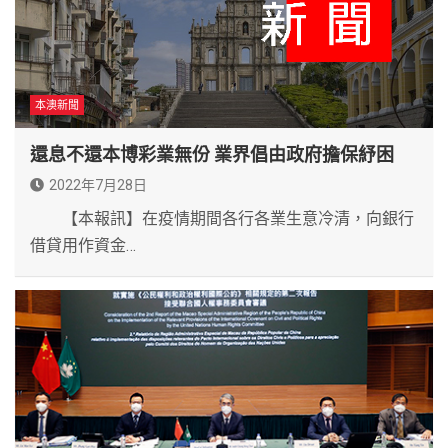
本澳新聞
還息不還本博彩業無份 業界倡由政府擔保紓困
2022年7月28日
【本報訊】在疫情期間各行各業生意冷清，向銀行
借貸用作資金…