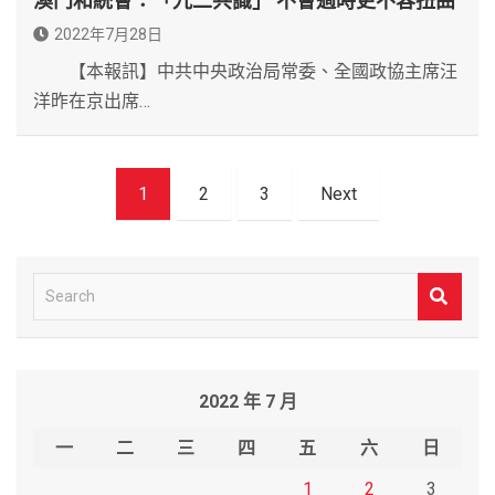
澳門和統會：「九二共識」 不會過時更不容扭曲
2022年7月28日
【本報訊】中共中央政治局常委、全國政協主席汪
洋昨在京出席…
文
1
2
3
Next
章
導
覽
S
e
a
r
2022 年 7 月
c
h
一
二
三
四
五
六
日
1
2
3