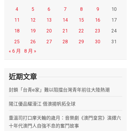
4
5
6
7
8
9
10
11
12
13
14
15
16
17
18
19
20
21
22
23
24
25
26
27
28
29
30
31
« 6 月
8 月 »
近期文章
封鎖「台青e家」難以阻擋台灣青年前往大陸熱潮
陽江優品耀濠江 借澳揚帆拓全球
重溫司打口摩天輪的歲月：音樂劇《澳門皇宮》演繹六
十年代澳門人自強不息的奮鬥故事