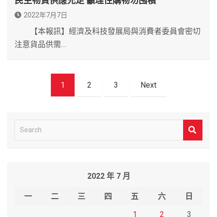
民生物資供應充足 籲理性購物勿囤積
2022年7月7日
【本報訊】經濟及科技發展局與消費者委員會密切
注意貨品供需…
文
1
2
3
Next
章
導
覽
S
e
a
r
2022 年 7 月
c
h
一
二
三
四
五
六
日
1
2
3