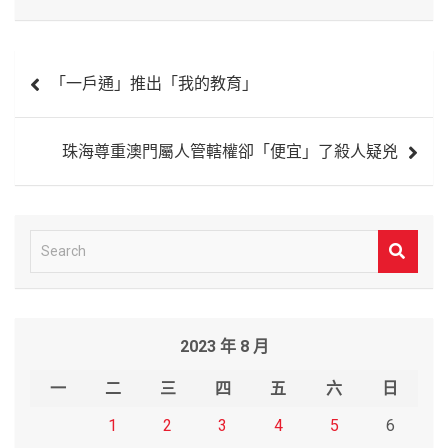
文
「一戶通」推出「我的教育」
章
導
珠海尊重澳門屬人管轄權卻「便宜」了殺人疑兇
覽
S
e
a
r
2023 年 8 月
c
h
一
二
三
四
五
六
日
1
2
3
4
5
6