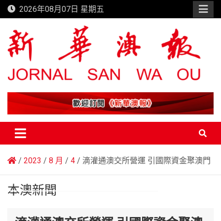
Skip
2026年08月07日 星期五
to
content
新華澳報
2023
8 月
4
滴灌通澳交所營運 引國際資金聚澳門
本澳新聞