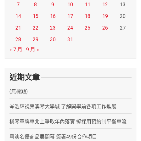
7
8
9
10
11
12
13
14
15
16
17
18
19
20
21
22
23
24
25
26
27
28
29
30
31
« 7 月
9 月 »
近期文章
(無標題)
岑浩輝視察澳琴大學城 了解開學前各項工作進展
橫琴單牌車北上爭取年內落實 擬採用預約制平衡車流
粵澳名優商品展開幕 簽署49份合作項目