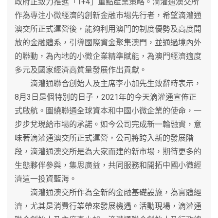
政府正致力推進「1+4」重點產業策略。滴灌通澳交所
作為專注小微經濟的創新金融市場先行者，希望滴灌通
澳交所正式運營後，能夠利用澳門的制度優勢及高度開
放的金融體系，引導國際資金聚集澳門，並通過境內外
的聯動，為內地的小微企業精準賦能，為澳門經濟適度
多元及國家經濟高質量發展作出貢獻。
滴灌通聯合創始人及主席李小加先生致辭時表示，
8月3日是個特別的日子，2021年的今天滴灌通宣佈正
式啟航。圍繞聯通全球資本和中國小微企業的使命，一
步步兌現給市場的承諾。如今公司完成新一輪融資，意
味著滴灌通澳交所正式運營，公司將跨入新的發展階
段，滴灌通澳交所是為大家而建的新市場，期待更多的
生態夥伴參與，集思廣益，共同服務和開拓中國小微經
濟這一投資藍海。
滴灌通澳交所作為全新的金融基礎設施，為實體經
濟，尤其是消費行業帶來發展機遇。活動現場，滴灌通