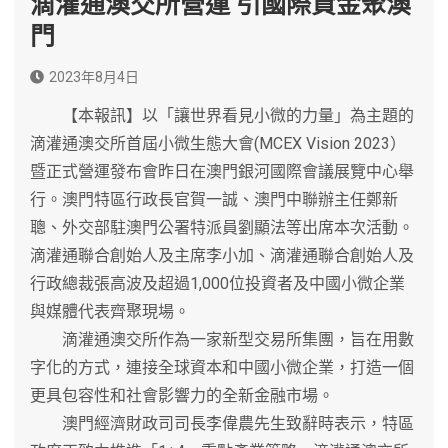
滴灌通澳交所營運 引國際資金聚澳
門
2023年8月4日
【本報訊】以「讓世界看見小微的力量」為主題的
滴灌通澳交所首屆小微生態大會(MCEX Vision 2023）
暨正式營運發布會昨日在澳門銀河國際會議展覽中心舉
行。澳門特區行政長官賀一誠、澳門中聯辦主任鄭新
聰、外交部駐澳門公署特派員劉顯法等出席本次活動。
滴灌通聯合創始人及主席李小加、滴灌通聯合創始人及
行政總裁張高波及超過1,000位投資者及中國小微企業
與媒體代表齊聚現場。
滴灌通澳交所作為一家新型交易所集團，旨在用數
字化的方式，連接全球資本和中國小微企業，打造一個
更具包容性和社會影響力的全新金融市場。
澳門經濟財政司司長李偉農先生致辭時表示，特區