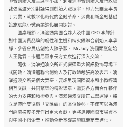
聯合創始人及主席李小加、滴灌通聯合創始人及行政總
裁張高波分別對話得到創始人羅振宇、印力集團萱事長
丁力業，就數字化時代的金融革命、消費和新金融基礎
設施賦能小微商業進化展開探討。
圓桌環節，滴灌通集團合夥人及中國 CEO 李輝針
對中國消費品牌的韌性和生機和楠火鍋聯合創始人李承
靜、參省會員店創始人陳子薇、 Mr.Judy 洗個頭髮創始
人王健霖、卡通尼董事長方立宸進行深入交流。
隨後，滴灌通澳交所正式營運重大資訊發怖專場正
式開啟。滴灌通聯合創始人及行政總裁張高波表示，滴
灌通澳交所是個大舞臺，要想呈現國際資本和小微經濟
相互交融，共同繁榮的精彩樂章，需要各方面合作夥伴
的大力支持和積極參與。滴灌通澳交所正式營運後，將
立足澳門雙循環「交匯處」的區位優勢，不僅可以為澳
門經濟適度多元作出更大貢獻，更將連接國際市場資本
與中國小微企業，推動全新基礎設施賦能商業進化。