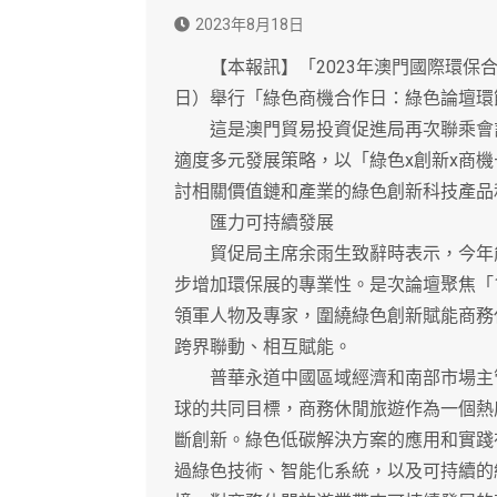
2023年8月18日
【本報訊】「2023年澳門國際環保合作發
日）舉行「綠色商機合作日：綠色論壇環
這是澳門貿易投資促進局再次聯乘會計
適度多元發展策略，以「綠色x創新x商
討相關價值鏈和產業的綠色創新科技產品
匯力可持續發展
貿促局主席余雨生致辭時表示，今年能
步增加環保展的專業性。是次論壇聚焦「
領軍人物及專家，圍繞綠色創新賦能商務
跨界聯動、相互賦能。
普華永道中國區域經濟和南部市場主管
球的共同目標，商務休閒旅遊作為一個熱
斷創新。綠色低碳解決方案的應用和實踐
過綠色技術、智能化系統，以及可持續的