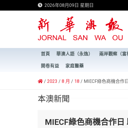
Skip
2026年08月09日 星期日
to
content
新華澳報
首頁
華澳人語（永逸）
兩岸觀察（富
開卷有益
家庭醫藥
2023
8 月
18
MIECF綠色商機合作
本澳新聞
MIECF綠色商機合作日