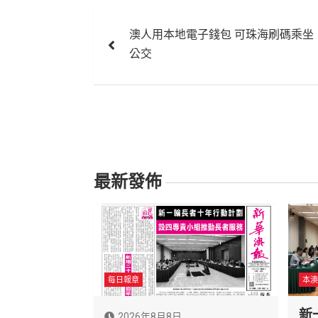
文
澳人用本地電子錢包 可珠海刷碼乘坐
章
公交
導
覽
最新發佈
每日報章
本澳
新
2026年8月8日