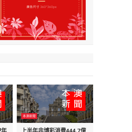
本澳新聞
按年
上半年非博彩消費444.7億