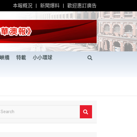
本報概況
新聞爆料
歡迎惠訂廣告
峽橋
特載
小小環球
S