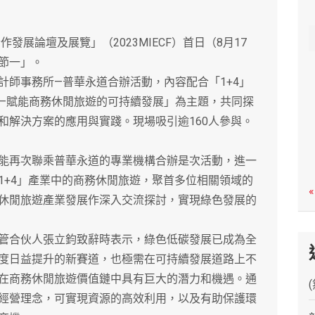
c
h
展論壇及展覽」（2023MIECF）首日（8月17
節一」。
師事務所—普華永道合辦活動，內容配合「1+4」
機—賦能商務休閒旅遊的可持續發展」為主題，共同探
和解決方案的應用與實踐。現場吸引逾160人參與。
再次聯乘普華永道的專業機構合辦是次活動，進一
1+4」產業中的商務休閒旅遊，聚首多位相關領域的
«
休閒旅遊產業發展作深入交流探討，實現綠色發展的
合伙人張立鈞致辭時表示，綠色低碳發展已成為全
度日益提升的新賽道，也極需在可持續發展道路上不
在商務休閒旅遊價值鏈中具有巨大的潛力和機遇。通
經營理念，可實現資源的高效利用，以及有助保護環