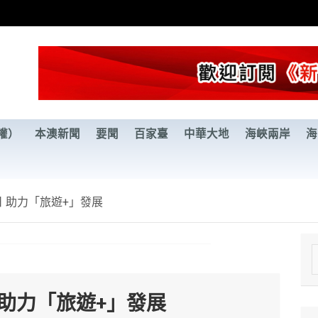
權）
本澳新聞
要聞
百家臺
中華大地
海峽兩岸
海
日 助力「旅遊+」發展
e
a
 助力「旅遊+」發展
r