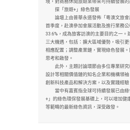
境，對商務休閒旅遊業帶來可持續發展的
探「旅遊+」綠色發展
論壇上由普華永道發佈「粵澳文旅會展融
首季度，赴澳參加會展活動及進行業務公幹
33.6%，成為旅客訪澳的主要目的之一
三大機遇，包括：擴大區域優勢，吸引更
相應配置；調整產業鏈，實現綠色發展。
思考和啟發。
此外，主題討論環節由多位專業研究機
設計等相關價值鏈的知名企業和機構領袖
創新科技產品和解決方案，以及實踐經驗
當中有嘉賓指全球可持續發展已由綠色
+」的綠色環保發展基礎上，可以增加健
等範疇的最新綠色資訊，深受啟發。