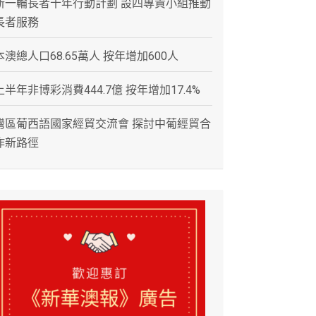
新一輪長者十年行動計劃 設四專責小組推動
長者服務
本澳總人口68.65萬人 按年增加600人
上半年非博彩消費444.7億 按年增加17.4%
灣區葡西語國家經貿交流會 探討中葡經貿合
作新路徑