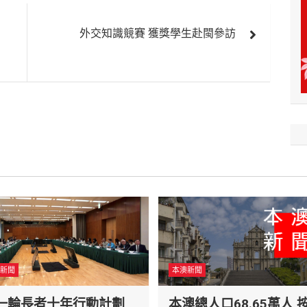
外交知識競賽 獲獎學生赴閩參訪
新聞
本澳新聞
一輪長者十年行動計劃
本澳總人口68.65萬人 