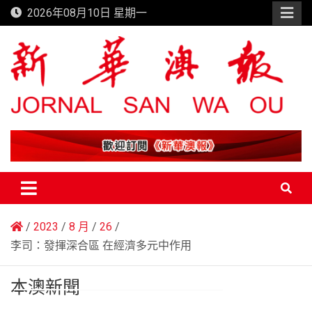
Skip
2026年08月10日 星期一
to
content
新華澳報
2023
8 月
26
李司：發揮深合區 在經濟多元中作用
本澳新聞