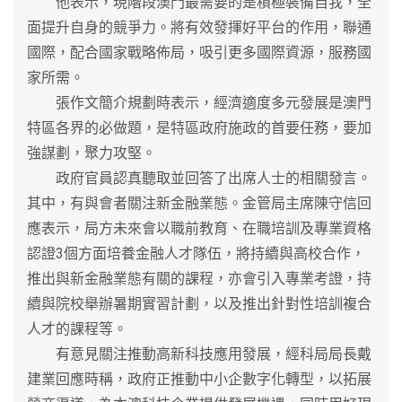
他表示，現階段澳門最需要的是積極裝備自我，全
面提升自身的競爭力。將有效發揮好平台的作用，聯通
國際，配合國家戰略佈局，吸引更多國際資源，服務國
家所需。
張作文簡介規劃時表示，經濟適度多元發展是澳門
特區各界的必做題，是特區政府施政的首要任務，要加
強謀劃，聚力攻堅。
政府官員認真聽取並回答了出席人士的相關發言。
其中，有與會者關注新金融業態。金管局主席陳守信回
應表示，局方未來會以職前教育、在職培訓及專業資格
認證3個方面培養金融人才隊伍，將持續與高校合作，
推出與新金融業態有關的課程，亦會引入專業考證，持
續與院校舉辦暑期實習計劃，以及推出針對性培訓複合
人才的課程等。
有意見關注推動高新科技應用發展，經科局局長戴
建業回應時稱，政府正推動中小企數字化轉型，以拓展