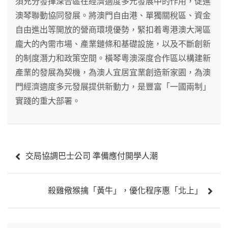
須充分發揮深合區在經濟適度多元發展中的作用，促進
澳琴聯動協同發展。將澳門自由港、單獨關稅區、資金
自由進出等開放的營商環境優勢，緊扣着粵港澳大灣區
龐大的內需市場、產業鏈條和基礎設施，以及不斷創新
的制度潛力和政策空間。橫琴粵澳深度合作區以構建新
產業的發展為契機，為澳人宜居宜業創造新家園，為澳
門經濟適度多元發展提供新動力，是豐富「一國兩制」
實踐的重大部署。
文
交局協調巴士公司 準備應付開學人潮
章
導
殺雞儆猴擒「黃牛」，優化程序惠「北上」
覽