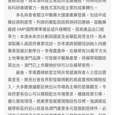
營商渠道，為本澳科技企業提供發展機遇，同時用好現
有科研基礎實力，推進尤其科技企業的成果轉化。
多名與會者關注中醫藥大健康產藥發展，包括中成
藥註冊制度等。列席的藥監局局蔡炳祥回應稱，鼓勵藥
廠按 GMP國際標準建設或升級轉型，提高產品出口競
爭力，本澳未來亦計劃與國家及省藥監局等合作，為本
澳製藥人員提供專業培訓，亦考慮將相關培訓納入持續
專業發展計劃學分。李偉農重申，在橫琴有20萬平方米
土地專做澳門品牌，可發展中醫藥產業，待橫琴相關政
策出台，澳門已上市藥物好快可以在橫琴使用。
最後，李偉農總結發言時非常感謝與會人士提出寶
貴意見，樂見社會各界對發展規劃的高度重視和積極投
入，大多數建議都反映出以市場為主導的發展觀念，令
政府更有信心可以積極配合市場需求，構建政策引導，
優化營商環境，使產業發展實現階段性目標。強調建設
橫琴新區的初心就是為澳門產業多元發展創造條件，必