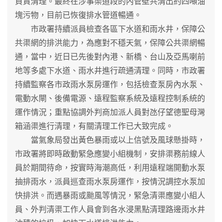
負責清理。最終在涉事渠道段的內管壁共清出約四噸油
塊污物，目前已恢復排水管道暢通。
市政署持續派員檢查各區下水道和雨水井，保障公
共渠網的排洪能力，為應對不穩天氣，保障公共渠網暢
通，當中，近日已先後對內港、新橋、台山及亞馬喇前
地等多處下水道、雨水井進行疏通清理。同時，市政署
持續監察各市政雨水泵房運作，包括檢查泵房內水泵、
電動水閘、後備電源、遠程監察系統及遠程控制系統的
運作情況；重點協調外判商加派人員對氹仔望德聖母灣
箱涵渠進行清理，有關清理工作已大致完成。
當氣象局發出黃色暴雨或以上信號及風球懸掛時，
市政署將即時啟動緊急應變小組機制，安排渠務前線人
員於期間待命，按實時海潮高低，利用遠程端開動水泵
抽排雨水，派員巡查雨水泵房運作，按情況調控水泵加
快排洪。而遇暴雨或颱風等情況，緊急清渠應變小組人
員、外判清渠工作人員會到各水浸黑點清理路邊雨水井