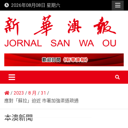
Skip
2026年08月08日 星期六
to
content
新華澳報
2023
8 月
31
應對「蘇拉」迫近 市署加強渠道疏通
本澳新聞