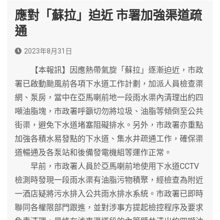
應對「蘇拉」迫近 市署加強渠道疏
通
2023年8月31日
【本報訊】因應熱帶氣旋「蘇拉」逐漸迫近，市政
署已啟動颱風前各項下水道工作計劃，加派人員檢查渠
網、泵房，當中在亞馬喇前地一段雨水渠內清理出約四
噸油脂塊，市政署呼籲切勿將垃圾、油脂等傾倒至公共
街渠，避免下水道堵塞阻礙排水。另外，市政署亦重點
加強各積水易發點的下水道、集水井疏通工作，確保渠
道暢通及各泵站和後備發電機組等運作正常。
早前，市政署人員於亞馬喇前地使用下水道CCTV
檢測時發現一段雨水渠有油脂污物積聚，經檢查為附近
一酒店疑將污水排入公共雨水排水系統。市政署已即時
聯同各權限部門跟進，並對涉事方提起檢控程序及要求