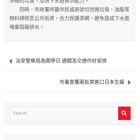
沖積的垃圾，加快下水道排洪能力。
同時，市政署呼籲市民或商號切勿將垃圾、油脂等
物料傾倒至公共街渠，合力保護渠網，避免造成下水道
堵塞阻礙排水。
文
治安警察局為開學日 通關及交通作好安排
章
導
市署查獲兩批禁進口日本生蠔
覽
S
e
a
r