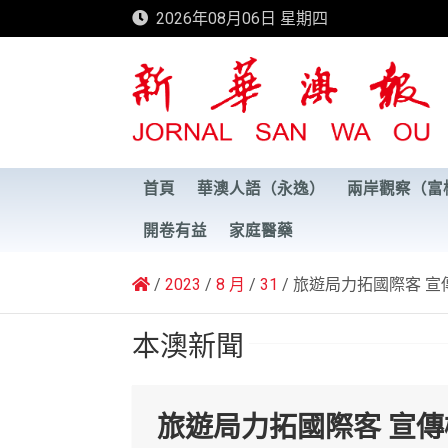
Skip
2026年08月06日 星期四
to
content
新華澳報
首頁
華澳人語（永逸）
兩岸觀察（富
開卷有益
家庭醫藥
2023
8 月
31
旅遊局力拓國際客 宣
本澳新聞
旅遊局力拓國際客 宣