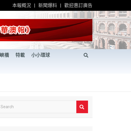
本報概況
新聞爆料
歡迎惠訂廣告
峽橋
特載
小小環球
S