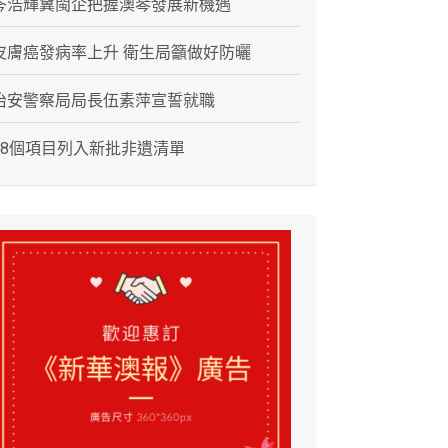
岑浩輝冀閩企把握澳琴發展新機遇
皮膚癌發病率上升 衛生局籲做好防曬
治安警察局局長伍素萍宣誓就職
28個項目列入新批非遺清單