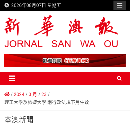
Skip
2026年08月07日 星期五
to
content
新華澳報
2024
3 月
23
理工大學及旅遊大學 兩行政法規下月生效
本澳新聞