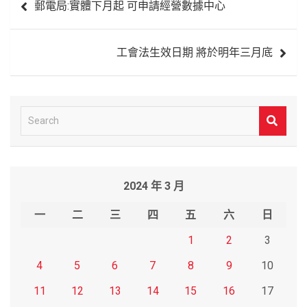
郵電局:實體下月起 可申請經營數據中心
章
導
工會法生效日期 將於明年三月底
覽
S
e
a
r
2024 年 3 月
c
h
一
二
三
四
五
六
日
1
2
3
4
5
6
7
8
9
10
11
12
13
14
15
16
17