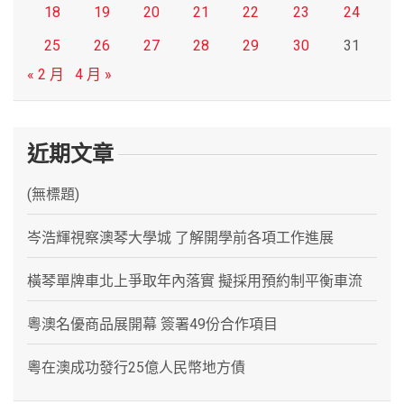
18
19
20
21
22
23
24
25
26
27
28
29
30
31
« 2 月
4 月 »
近期文章
(無標題)
岑浩輝視察澳琴大學城 了解開學前各項工作進展
橫琴單牌車北上爭取年內落實 擬採用預約制平衡車流
粵澳名優商品展開幕 簽署49份合作項目
粵在澳成功發行25億人民幣地方債