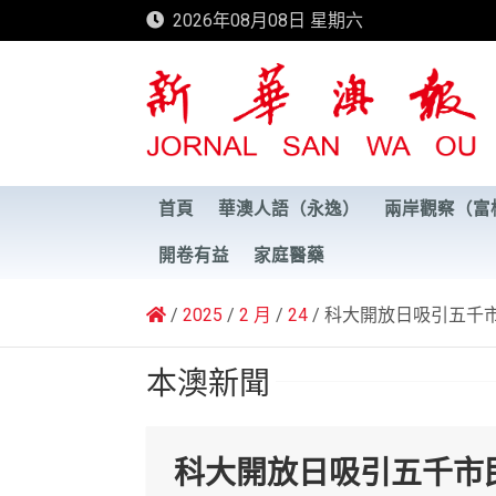
Skip
2026年08月08日 星期六
to
content
新華澳報
首頁
華澳人語（永逸）
兩岸觀察（富
開卷有益
家庭醫藥
2025
2 月
24
科大開放日吸引五千市
本澳新聞
科大開放日吸引五千市