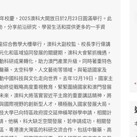
c
h
慶，2025澳科大開放日於2月23日圓滿舉行。此
活動，分享前沿研究、學習生活和提供更多的一手資
座綜合教學大樓舉行，澳科大副校監、校長李行偉講
元化和區域協同發展的關鍵期，澳科大會緊抓機遇，
動科研成果轉化，助力澳門產業升級。同時著重特色
醫藥、太空科學、人文藝術等領域，與葡語國家及
動中國科技與文化走向世界。去年12月19日，國家主
«
始終從戰略高度重視教育，緊緊圍繞國家和澳門發展
未來，澳科大將落實習近平主席的重要講話精神，將
與國際視野的創新型人才，積極融入國家發展大局。
大學已向特區政府提交延伸橫琴辦學申請，相關計
交申請，他稱，科大缺乏空間發展，若申請成功，相關發
區、粵港澳大灣區的科研交流合作，包括中醫藥、高