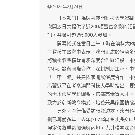
2025年2月24日
【本報訊】為慶祝澳門科技大學25周年校
次開放日共提供了近200項豐富多彩的
訊，共吸引超過5,000人參加。
開幕儀式在當日上午10時在澳科大R
座教授在致辭中表示，澳門正處於經濟多
將積極參與橫琴粵澳深度合作區建設，推
學科建設與國際合作：深耕創新工程、中
「一帶一路」共建國家開展深度合作，推
席習近平在考察澳門科技大學時指出，要
的需求佈局學科體系、培養高素質人才。
致力於創新教育模式，培養兼具家國情懷
另外，李行偉受訪時並透露，澳門科技
劃已籌備多年，去年(2024年)底才提
展定位將重點加強與內地，尤其橫琴深合