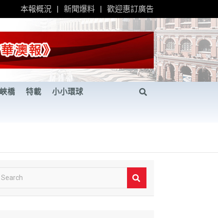
本報概況
新聞爆料
歡迎惠訂廣告
峽橋
特載
小小環球
S