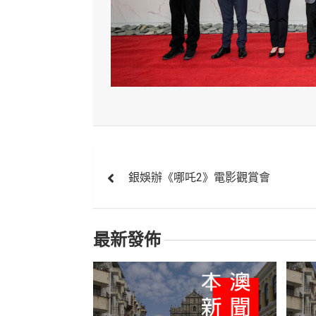
文
銀娛辦《哪吒2》電影觀賞會
章
導
最新發佈
覽