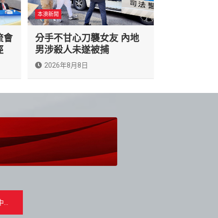
本澳新聞
流會
分手不甘心刀襲女友 內地
徑
男涉殺人未遂被捕
2026年8月8日