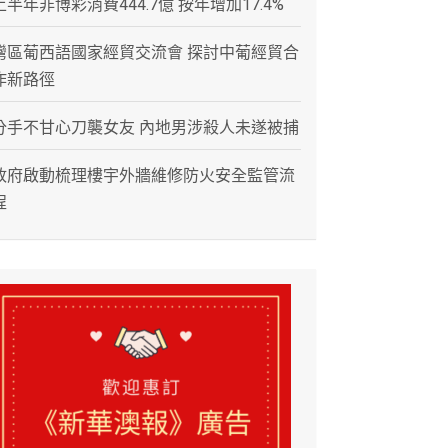
上半年非博彩消費444.7億 按年增加17.4%
灣區葡西語國家經貿交流會 探討中葡經貿合
作新路徑
分手不甘心刀襲女友 內地男涉殺人未遂被捕
政府啟動梳理樓宇外牆維修防火安全監管流
程