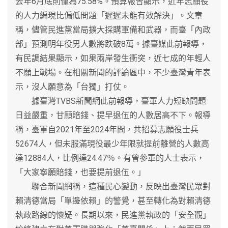
去年6月底則僅為75.58%。預算報告顯示，近年志願役
的人力編現比偏低問題「遲遲未能有效解決」。文章
稱，儘管民進黨當局擴大採購軍備和武器，而臺「內政
部」預測明年役男人數將跌破8萬。據臺媒此前報導，
有民調結果顯示，如果兩岸發生衝突，近七成的年輕人
不願上戰場。在相關新聞的評論區中，不少臺灣青年表
示，沒人願意為「台獨」打仗。
據臺灣TVBS新聞網此前報導，臺軍人力短缺問題
日益嚴重，甘願賠錢、提早退伍的人數居高不下。報導
稱，臺軍自2021年至2024年間，共招募志願役士兵
52674人，但未服滿現役最少年限就提前離營的人數高
達12884人，比例達24.47％。有曾參軍的人士表示，
「大家寧願賠錢，也要提前退伍。」
聯合新聞網稱，這種民心變動，反映出臺灣民眾對
賴清德當局「單邊依賴」的警覺，甚至轉化為對賴清德
執政路線的懷疑。長期以來，民進黨執政的「安全觀」