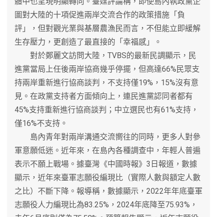
體中也呈現明顯轉向。臺媒評論稱，即使島內執政黨企
圖對大陸的十項促進兩岸交流合作的政策措施「負
評」，但對觀光業與基層農漁民而言，不但能立即緩解
生存壓力，更創造了最直接的「幸福感」。
對於鄭麗文訪問大陸，TVBS的最新民調顯示，民
進黨當局上任後兩岸協商幾乎停擺，但高達66%民眾支
持兩岸重新進行協商談判，不支持僅19%，15%沒有意
見。在政黨支持者方面傾向上，連民進黨認同者都有
45%支持重新進行協商談判；中立選民也有61%支持，
僅16%不支持。
島內青年對兩岸溝通交流嚮往的同時，更多人對參
軍意願低迷。近年來，在島內各種調查中，年輕人普遍
表示不願上戰場。據臺灣《中國時報》3日報道，數據
顯示，近年來臺軍志願役編現比（實際人數與額定人數
之比）不斷下降。報導稱，數據顯示，2022年年底臺軍
志願役人力編現比為83.25%，2024年底降至75.93%，