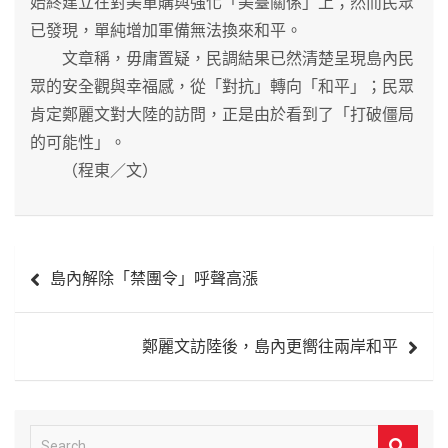
始終建立在對美軍購與強化「美臺關係」上；然而民眾
已發現，單純增加軍備無法換來和平。
文章稱，毋庸置疑，民調結果已然清楚呈現島內民
眾的安全觀與幸福感，從「對抗」轉向「和平」；民眾
肯定鄭麗文對大陸的訪問，正是由於看到了「打破僵局
的可能性」。
（程東／文）
文
島內解除「禁團令」呼聲高漲
章
導
鄭麗文訪陸後，島內更嚮往兩岸和平
覽
S