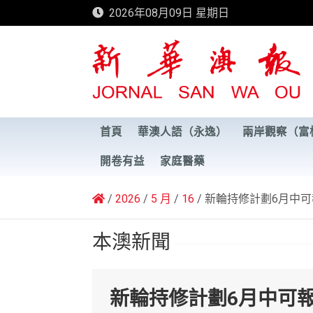
Skip
2026年08月09日 星期日
to
content
新華澳報
首頁
華澳人語（永逸）
兩岸觀察（富
開卷有益
家庭醫藥
2026
5 月
16
新輪持修計劃6月中可
本澳新聞
新輪持修計劃6月中可