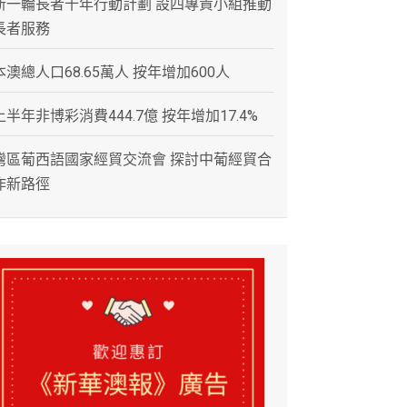
新一輪長者十年行動計劃 設四專責小組推動
長者服務
本澳總人口68.65萬人 按年增加600人
上半年非博彩消費444.7億 按年增加17.4%
灣區葡西語國家經貿交流會 探討中葡經貿合
作新路徑