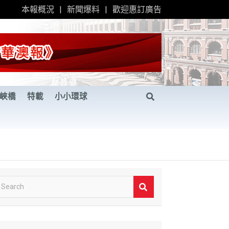
本報概況
新聞爆料
歡迎惠訂廣告
峽橋
特載
小小環球
S