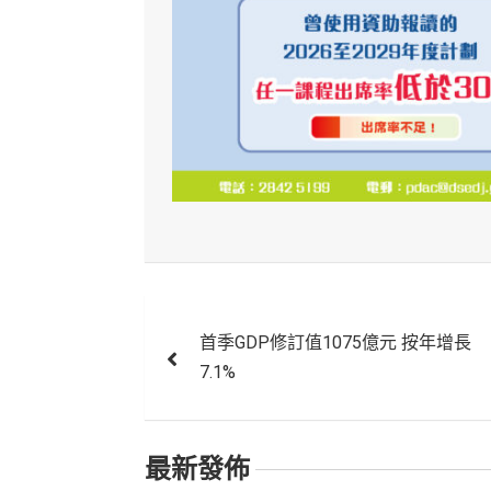
文
首季GDP修訂值1075億元 按年增長
章
7.1%
導
覽
最新發佈