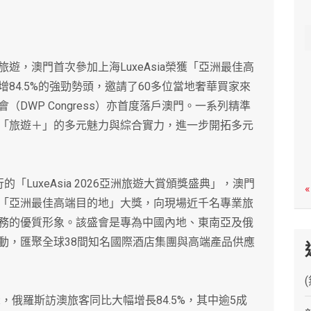
c
h
澳門首次參加上海LuxeAsia榮獲「亞洲最佳高
84.5%的強勁勢頭，邀請了60多位當地奢華買家來
DWP Congress）亦首度落戶澳門。一系列精準
「旅遊＋」的多元魅力與綜合實力，進一步開拓多元
uxeAsia 2026亞洲旅遊大賞頒獎盛典」，澳門
«
「亞洲最佳高端目的地」大獎，向現場近千名專業旅
務的優質形象。該盛會是專為中國內地、東南亞及俄
動，匯聚全球38間知名國際酒店集團與高端產品供應
俄羅斯訪澳旅客同比大幅增長84.5%，其中逾5成