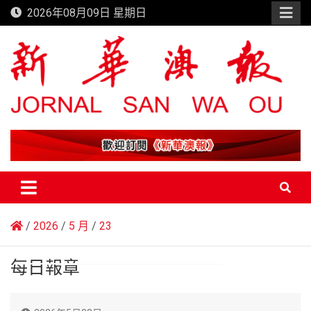
Skip
2026年08月09日 星期日
to
content
新華澳報
2026
5 月
23
每日報章