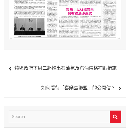
文
特區政府下周二起推出石油氣及汽油價格補貼措施
章
導
如何看待「喜樂島聯盟」的公開信？
覽
S
e