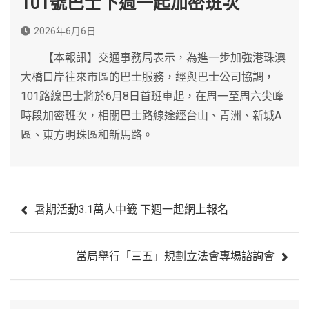
101號巴士下週一起加密班次
2026年6月6日
【本報訊】交通事務局表示，為進一步加強港珠澳
大橋口岸往來市區的巴士服務，經與巴士公司協調，
101路線巴士將於6月8日首班車起，在周一至周六尖峰
時段加密班次，相關巴士路線途經台山、青洲、新城A
區、東方明珠區和新馬路。
文
暑期活動3.1萬人中籤 下週一起網上報名
章
導
當局舉行「三五」規劃立法會專場諮詢會
覽