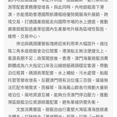
測等配套業務爆發增長。與此同時，內地遊艇南下港
澳，亦能借助香港國際航運樞紐優勢開展海外展銷、跨
境交易，打通國產遊艇走向國際市場的水上通道，推動
廣東遊艇製造產業從國內生產基地升級為區域性製造、
維修、交易中心。
停泊與碼頭運營板塊將迎來利用率大幅提升。過往
珠三角多座遊艇會泊位閒置，港澳船主無法便捷北上，
客源長期不足；政策開放後，香港、澳門海量遊艇消費
群體成為六大指定口岸及沿線遊艇碼頭穩定客源，帶動
泊位租賃、碼頭商業配套、水上補給、污水處理、船艇
托管等營收增長。反觀澳門現有泊位僅三百個，遠遠無
法匹配市場需求，而橫琴、珠海萬山群島可規劃大量新
增泊位，兩地資源互補，能夠分流澳門停泊壓力，推動
灣區遊艇泊位資源統籌配置，避免單城供需失衡。
文旅消費層面，遊艇自由行重塑大灣區濱海旅遊產
品體系，打破過去「單城觀光」局限，打造「一程多