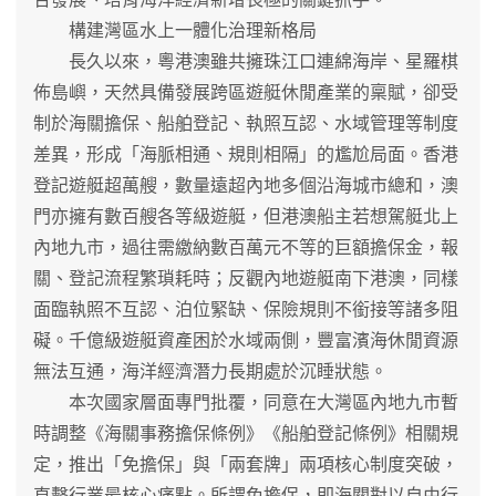
構建灣區水上一體化治理新格局
長久以來，粵港澳雖共擁珠江口連綿海岸、星羅棋
佈島嶼，天然具備發展跨區遊艇休閒產業的稟賦，卻受
制於海關擔保、船舶登記、執照互認、水域管理等制度
差異，形成「海脈相通、規則相隔」的尷尬局面。香港
登記遊艇超萬艘，數量遠超內地多個沿海城市總和，澳
門亦擁有數百艘各等級遊艇，但港澳船主若想駕艇北上
內地九市，過往需繳納數百萬元不等的巨額擔保金，報
關、登記流程繁瑣耗時；反觀內地遊艇南下港澳，同樣
面臨執照不互認、泊位緊缺、保險規則不銜接等諸多阻
礙。千億級遊艇資產困於水域兩側，豐富濱海休閒資源
無法互通，海洋經濟潛力長期處於沉睡狀態。
本次國家層面專門批覆，同意在大灣區內地九市暫
時調整《海關事務擔保條例》《船舶登記條例》相關規
定，推出「免擔保」與「兩套牌」兩項核心制度突破，
直擊行業最核心痛點。所謂免擔保，即海關對以自由行