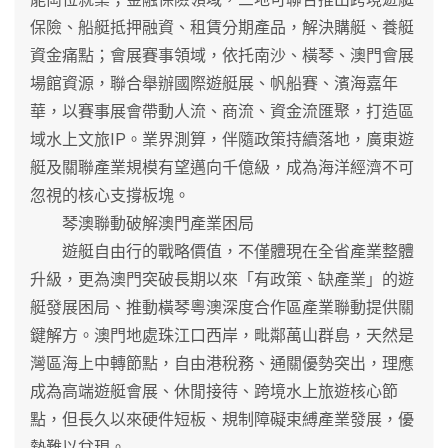
保險、船艇抵押融資、租賃分期產品，解決購艇、養艇
資金痛點；會展賽事領域，依托南沙、橫琴、澳門會展
場館資源，聯合舉辦國際遊艇展、帆船賽、濱海嘉年
華，以賽事展會帶動人流、商流、資金流匯聚，打造區
域水上文旅IP。業界測算，伴隨政策持續落地，廣東遊
艇及關聯產業規模有望邁向千億級，成為海洋經濟不可
忽視的核心支撐板塊。
琴澳聯動破解澳門產業困局
遊艇自由行的戰略價值，不僅體現在全省產業整體
升級，更為澳門突破長期以來「有政策、缺產業」的遊
艇發展困局、推動橫琴粵澳深度合作區產業聯動提供關
鍵解方。澳門地處珠江口西岸，毗鄰萬山群島，天然是
灣區海上中轉節點，自由港稅務、通關優勢突出，理應
成為高端遊艇會展、休閒接待、跨境水上旅遊核心節
點，但長久以來硬件短板、規制障礙束縛產業發展，優
勢難以兌現。