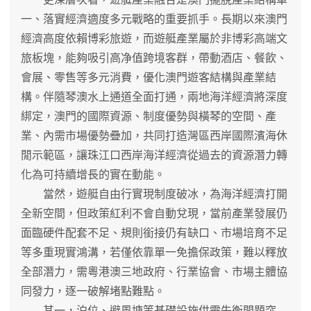
一、落實經濟適度多元戰略的重要抓手。長期以來澳門
經濟高度依賴博彩旅遊，而遊艇產業屬於非博彩高端文
旅板塊，能夠吸引高净值跨境客群，帶動酒店、餐飲、
會展、零售等多元消費，優化澳門遊客結構與產業結
構。伴隨琴澳水上通道全面打通，兩地海洋經濟將深度
綁定，澳門的國際資源、制度優勢與橫琴的空間、產
業、內需市場優勢疊加，共同打造灣區西岸國際濱海休
閒示範區，讓珠江口西岸海洋經濟從過去的資源潛力轉
化為可持續增長的實在動能。
當然，遊艇自由行實現制度破冰，為海洋經濟打開
全新空間，但政策紅利不會自動兌現，當前產業發展仍
面臨硬件配套不足、規則銜接仍有缺口、市場培育不足
等多重現實鴻溝，若僅依靠單一免擔保政策，難以釋放
全部潛力，需粵港澳三地政府、行業協會、市場主體協
同發力，逐一破解堵點難點。
其一，泊位、避風塘等基礎設施供需失衡問題突