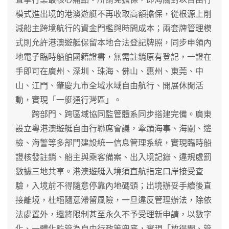
模式進出境的港澳遊艇不再收取高額擔保，從根源上削
減船主跨境航行的資金門檻與時間成本；兩套牌管理模
式則允許港澳遊艇保留本地合法登記牌照，同步申領內
地電子臨時船舶國籍證書，無需註銷原有登記，一證在
手即可在廣州、深圳、珠海、佛山、惠州、東莞、中
山、江門、肇慶九市全域水域自由航行、開展休閒活
動，實現「一艇通行灣區」。
跨部門、跨區域協同監管體系同步搭建完備。廣東
設立粵港澳遊艇自由行聯席會議，牽頭海事、海關、邊
檢、海警等多部門建設統一信息管理系統，實現臨時船
證核發註銷、船主與乘客備案、出入境記錄、違規處罰
數據三地共享。港澳遊艇入境須直航指定口岸接受查
驗，入境前不得隨意停靠內地碼頭；出境辦妥手續後直
接離境，杜絕隨意滯留風險，一旦違反管理辦法，除依
法處置外，還將限制甚至永久不予受理新申請，以數字
化、一體化監管為自由行政策兜底，實現「放得開、管