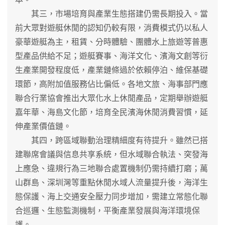
其三，市場培育與產業生態搭建仍需長期投入。當
前大眾對遊艇休閒的認知仍較有限，消費模式仍以私人
豪華遊艇為主，租賃、分時體驗、團體水上旅遊等普惠
型產品供給不足；遊艇賽事、海洋文化、濱海文創等衍
生產業開發程度低，產業鏈條過於依賴停泊、維保基礎
環節，高附加值服務佔比偏低。各地文旅、海事部門應
聯合行業協會推出大眾化水上休閒產品，定期舉辦遊艇
嘉年華、海島文化節，培育全民濱海休閒消費習慣，延
伸產業價值鏈。
其四，跨區域聯動治理精細度有待提升。雖然已搭
建聯席會議與信息共享系統，但水域聯合執法、突發海
上應急、違規行為三地聯合處置機制仍需持續打磨；萬
山群島、深圳灣等重點休閒水域人流量提升後，海洋生
態保護、海上交通安全壓力同步增加，需建立常態化聯
合巡邏、生態監測機制，平衡產業發展與海洋環境保
護。