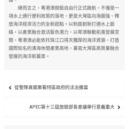
總而言之，粵港澳遊艇自由行正式啟航，不僅是一
項水上通行便利政策的落地，更是大灣區向海圖強、釋
放海洋經濟活力的全新起點。以制度創新打通水上脈
絡，以產業融合激活藍色潛力，以琴澳聯動拓寬發展空
間，粵港澳必能依托珠江口得天獨厚的海洋資源，打造
國際知名的濱海休閒產業高地，書寫大灣區高質量融合
發展的海洋新篇章。
文
從警隊貪腐案看特區政府的法治擔當
章
導
APEC第十三屆旅遊部長會議舉行意義重大
覽