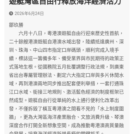
遊艇灣區自由行釋放海洋經濟活力
2026年6月24日
鄒玖勝
六月十八日，粵港澳遊艇自由行迎來歷史性首航，
二十餘艘港澳遊艇自港澳水域出發，陸續抵達廣州、深
圳、珠海、中山四市指定口岸碼頭，順利完成入境手
續，標誌這一籌備多年、備受業界與市民期待的政策正
式落地生根。從國務院五月批覆調整行政法規，到廣東
省出台專屬管理辦法、劃定六大指定口岸與多片休閒水
域，再到港澳兩地同步推出配套便利舉措，一套打通珠
江口水域、銜接三地規則、激活藍色經濟的制度框架已
然成型。遊艇自由行從單純的水上通行便利化改革出
發，不僅拆毀了橫亙粵港澳之間看不見的「水上制度圍
牆」，更為大灣區海洋產業融合、文旅消費升級、琴澳
深度合作打開全新想象空間，成為推動粵港澳高質量融
合發展、培育海洋經濟新增長極的關鍵抓手。