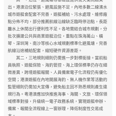
出。港澳泊位緊張、避風設施不足，內地多數二線濱水
城市遊艇會配套不完善，遊艇補給、污水處理、維修廠
點分佈不均，部分推薦航線沿線缺乏臨時停泊點，長距
離水上休閒出行便利性不足。各地需結合城市規劃，分
批次擴建公共與商業遊艇泊位，重點在珠海萬山、橫
琴、深圳灣、南沙等核心水域規劃標準化避風塘，完善
航線沿途補給配套，縮短硬件資源差距。
其二，三地規則細則仍需進一步對標銜接。當前船
員執照、遊艇保險、海釣管控、海上環保標準仍存在細
微差異，跨境遊艇報關、人員備案電子化流程仍有優化
空間；港澳遊艇在內地開展海釣、無人機作業等活動的
監管細則仍需加大宣傳，避免船主因不熟悉規則產生違
規行為。粵港澳應加快推進海事、海關、文旅、環保領
域標準對接，升級統一電子政務系統，實現遊艇申辦、
備案、報關全流程線上一窗辦理，降低制度性交易成
本。