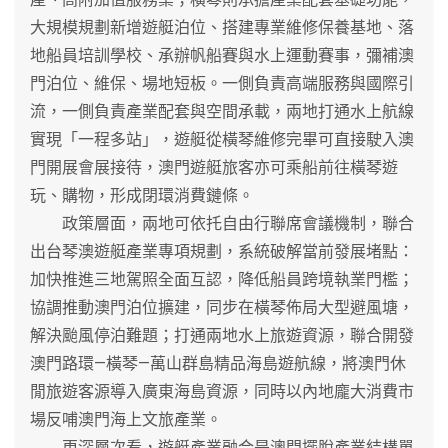
大規模規劃新增遊艇泊位、搭建專業維修保養基地、落
地船員培訓學校、承辦帆船賽與水上運動賽事，彌補澳
門泊位、維保、場地短板。一側負責高端服務與國際引
流，一側負責產業配套與空間承載，兩地打通水上航線
實現「一程多站」，遊艇從橫琴維修完畢可直接駛入澳
門開展會展接待，澳門遊艇旅客亦可乘船前往橫琴遊
玩、購物，形成閉環消費鏈條。
政策層面，兩地可依托自由行聯席會議機制，聯合
出台琴澳遊艇產業專項規劃，系統破解當前發展堵點：
加快推進三地駕照全面互認，降低船員跨境執業門檻；
協調推動澳門泊位擴建，同步在橫琴佈局大型避風塘，
解決颱風停泊難題；打通兩地水上旅遊資源，聯合開發
澳門路環—橫琴—萬山群島精品海島遊航線，將澳門休
閒旅遊客源導入廣東海島資源，同時以內地龐大消費市
場反哺澳門海上文旅產業。
更深層次看，遊艇產業融合是澳門擺脫產業結構單