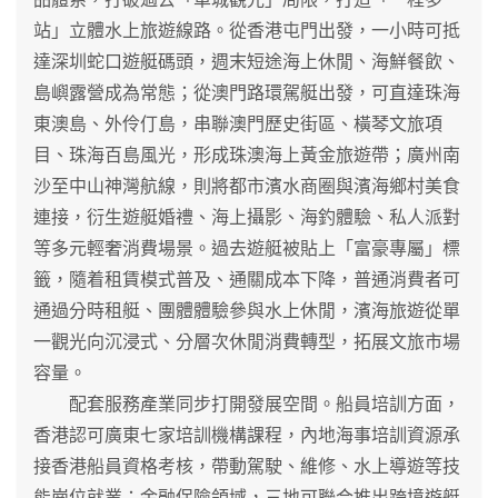
站」立體水上旅遊線路。從香港屯門出發，一小時可抵
達深圳蛇口遊艇碼頭，週末短途海上休閒、海鮮餐飲、
島嶼露營成為常態；從澳門路環駕艇出發，可直達珠海
東澳島、外伶仃島，串聯澳門歷史街區、橫琴文旅項
目、珠海百島風光，形成珠澳海上黃金旅遊帶；廣州南
沙至中山神灣航線，則將都市濱水商圈與濱海鄉村美食
連接，衍生遊艇婚禮、海上攝影、海釣體驗、私人派對
等多元輕奢消費場景。過去遊艇被貼上「富豪專屬」標
籤，隨着租賃模式普及、通關成本下降，普通消費者可
通過分時租艇、團體體驗參與水上休閒，濱海旅遊從單
一觀光向沉浸式、分層次休閒消費轉型，拓展文旅市場
容量。
配套服務產業同步打開發展空間。船員培訓方面，
香港認可廣東七家培訓機構課程，內地海事培訓資源承
接香港船員資格考核，帶動駕駛、維修、水上導遊等技
能崗位就業；金融保險領域，三地可聯合推出跨境遊艇