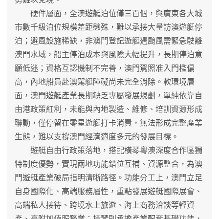
硬件層面，全澳遊艇泊位僅三百個，與廣東各大城
市數千級泊位規模差距懸殊，難以承接大量訪澳遊艇停
泊；避風設施稀缺，非澳門登記遊艇遇颱風需緊急駛離
澳門水域，船主停泊成本與風險大幅提升，長期停泊意
願低迷；資格互認機制不完善，澳門駕照准入門檻偏
高，內地船員赴澳駕艇障礙尚未完全消除。軟環境層
面，澳門遊艇產業長期缺乏專屬發展規劃，單純依靠自
由港政策紅利，未能與內地製造、維修、培訓資源形成
聯動，僅停留在零星遊艇打卡消費，無法形成完整產業
生態，難以支撐澳門經濟適度多元的發展目標。
遊艇自由行政策落地，搭配橫琴粵澳深度合作區獨
特制度優勢，實現兩地功能錯位互補、資源整合，為澳
門遊艇產業破局指明清晰路徑。功能分工上，澳門立足
自身國際化、高端服務屬性，重點發展遊艇國際展會、
高端私人接待、跨境水上旅遊、海上商務洽談等輕資
產、高附加值服務業；橫琴則承擔產業配套基礎功能，