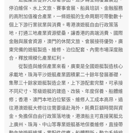
停泊維保、水上文旅、賽事會展、船員培訓、金融服務
的高附加值複合產業，一條遊艇的生命周期可帶動數十
個上下游行業就業與消費。粵港澳遊艇自由行政策落
地，打通三地產業資源壁壘，讓香港的高端消費、國際
金融與展會資源，澳門的休閒文旅、會展接待優勢，廣
東完備的遊艇製造、維修、泊位配套、內需市場深度融
合，釋放規模化產業紅利。
從製造與維保產業來看，廣東是全國遊艇製造核心
承載地，珠海平沙遊艇產業園積累二十餘年發展基礎，
集聚三十餘家遊艇製造企業，上下游配套完整，可承接
不同尺寸、等級遊艇的建造、改裝、年度保養、船體維
修；香港、澳門本地泊位緊張、維修人工成本高昂，過
往港澳遊艇大修往往需要遠赴海外，耗費巨額時間與資
金。免擔保自由行政策落地後，港澳船主可直接駕艇北
上廣州、珠海、中山等專業遊艇基地保養維修，直接帶
動內地遊艇維護、零配件供應、船體翻新、動力系統檢