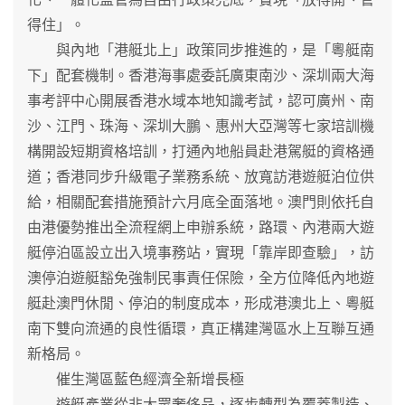
得住」。
與內地「港艇北上」政策同步推進的，是「粵艇南
下」配套機制。香港海事處委託廣東南沙、深圳兩大海
事考評中心開展香港水域本地知識考試，認可廣州、南
沙、江門、珠海、深圳大鵬、惠州大亞灣等七家培訓機
構開設短期資格培訓，打通內地船員赴港駕艇的資格通
道；香港同步升級電子業務系統、放寬訪港遊艇泊位供
給，相關配套措施預計六月底全面落地。澳門則依托自
由港優勢推出全流程網上申辦系統，路環、內港兩大遊
艇停泊區設立出入境事務站，實現「靠岸即查驗」，訪
澳停泊遊艇豁免強制民事責任保險，全方位降低內地遊
艇赴澳門休閒、停泊的制度成本，形成港澳北上、粵艇
南下雙向流通的良性循環，真正構建灣區水上互聯互通
新格局。
催生灣區藍色經濟全新增長極
遊艇產業從非大眾奢侈品，逐步轉型為覆蓋製造、