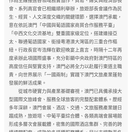
作為主線推進各領域務實協作，貿易、婦女與經濟部長
會、系列高官會已相繼順利舉辦，旅遊部長會議作為民
生、經貿、人文深度交織的關鍵環節，選擇澳門承載，
意在依託澳門「中國與葡語國家商貿合作服務平臺」
「中西文化交流基地」雙重國家級定位，搭建連接亞
太、聯通葡語國家、銜接粵港澳大灣區的三重合作樞
紐。行政長官岑浩輝在歡迎晚宴上直言，時隔十二年再
度承辦此項國際盛事，充分彰顯中央政府對澳門特區的
高度信任與堅實支持，澳門必將全力以赴履行東道主職
責，向世界展示「一國兩制」實踐下澳門文旅產業蓬勃
發展的鮮活成果。
從城市硬實力與產業基礎審視，澳門已具備承接大
型國際文旅峰會、服務全球旅客的完整配套體系。歷經
多年深耕，澳門會展、酒店、交通、文旅服務產業鏈日
趨成熟，旅遊塔、中葡平臺綜合體、各類高端會展場館
形成多層次會展載體，密集的國際酒店集群、完善的跨