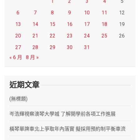
1
2
3
4
5
6
7
8
9
10
11
12
13
14
15
16
17
18
19
20
21
22
23
24
25
26
27
28
29
30
31
« 6 月
8 月 »
近期文章
(無標題)
岑浩輝視察澳琴大學城 了解開學前各項工作進展
橫琴單牌車北上爭取年內落實 擬採用預約制平衡車流