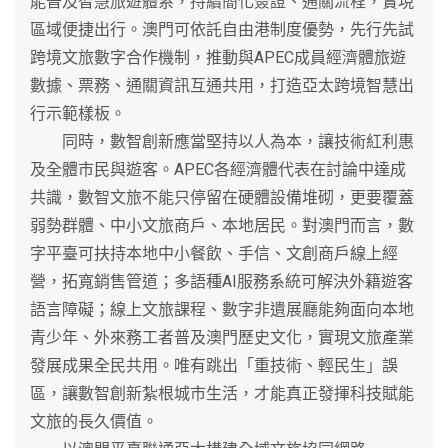
能普及智慧旅遊體系，持續簡化簽證、通關流程，實現
區域便捷出行。澳門可依託自由港制度優勢，先行先試
跨境文旅數字合作機制，推動與APEC成員經濟體旅遊
數據、票務、通關資訊互通共用，打造亞太跨境智慧出
行示範樣板。
同時，數智創新應當堅持以人為本，讓技術紅利惠
及全體市民與遊客。APEC各經濟體代表在討論中達成
共識，數智文旅不能只停留在硬體設備堆砌，更要覆蓋
弱勢群體、中小文旅商戶、本地居民。對澳門而言，數
字平臺可扶持本地中小餐飲、手信、文創商戶線上經
營，拓寬銷售管道；多語種AI服務系統可解決外籍遊客
語言障礙；線上文旅課程、數字非遺展廳能夠面向本地
青少年、外來務工者普及澳門歷史文化，實現文旅產業
發展成果全民共用。唯有跳出「重技術、輕民生」誤
區，讓數智創新紮根城市生活，才能真正發揮科技賦能
文旅的長久價值。