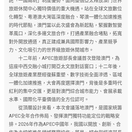
託「一國兩制」制度優勢、面向整個亞太釋放澳門世界
旅遊休閒中心獨特價值的重大機遇。站在全球文旅數位
化轉型、粵港澳大灣區深度融合、琴澳一體化加速推進
的時代節點，澳門當以此次盛會為新起點，緊握數智變
革風口，深化多邊文旅合作，打通產業融合堵點，拓寬
對外開放通道，真正建成兼具國際影響力、產業競爭
力、文化吸引力的世界級旅遊休閒城市。
十二年前，APEC旅遊部長會議首次登陸澳門，為
這座中西交融小城打開亞太文旅對話窗口；十二年後，
全球旅遊產業歷經復蘇重塑、數字技術全面滲透、區域
一體化加速推進，大會再度選擇澳門，背後是多重時代
紅利的集中交匯，更是對澳門綜合城市能力、會展承載
水準、國際化平臺價值的全方位認可。
從頂層設計來看，本次會議落地澳門，是國家統籌
APEC全年合作佈局、發揮澳門獨特功能定位的戰略安
排。2026年作為APEC中國年，我國以開放、創新、合