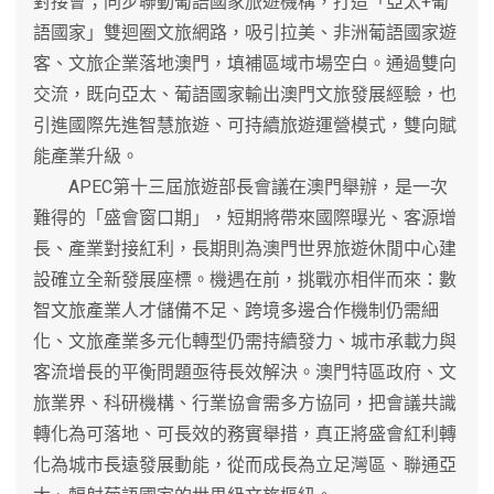
對接會；同步聯動葡語國家旅遊機構，打造「亞太+葡
語國家」雙迴圈文旅網路，吸引拉美、非洲葡語國家遊
客、文旅企業落地澳門，填補區域市場空白。通過雙向
交流，既向亞太、葡語國家輸出澳門文旅發展經驗，也
引進國際先進智慧旅遊、可持續旅遊運營模式，雙向賦
能產業升級。
APEC第十三屆旅遊部長會議在澳門舉辦，是一次
難得的「盛會窗口期」，短期將帶來國際曝光、客源增
長、產業對接紅利，長期則為澳門世界旅遊休閒中心建
設確立全新發展座標。機遇在前，挑戰亦相伴而來：數
智文旅產業人才儲備不足、跨境多邊合作機制仍需細
化、文旅產業多元化轉型仍需持續發力、城市承載力與
客流增長的平衡問題亟待長效解決。澳門特區政府、文
旅業界、科研機構、行業協會需多方協同，把會議共識
轉化為可落地、可長效的務實舉措，真正將盛會紅利轉
化為城市長遠發展動能，從而成長為立足灣區、聯通亞