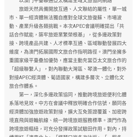
以澳門平臺聯通亞太構建全域文旅協同網路
旅遊天然具備開放互通、人文聯結的屬性，單一城
市、單一經濟體無法獨自應對全球文旅復蘇、市場波
動、產業升級各類挑戰。本次APEC會議明確提出「共
話合作賦能，築牢旅遊業繁榮根基」，從多邊政策對
接、跨境產品共建、人才標準互通、區域聯動發展四大
維度，為澳門拓展國際文旅合作指明路徑。澳門坐擁多
重國家級平臺疊加優勢，應當主動充當亞太文旅合作的
「超級聯繫人」，對內聯動大灣區、琴澳一體化，對外
對接APEC經濟體、葡語國家，構建多層次、立體化文
旅合作體系。
第一，深化多邊政策協同，推動跨境旅遊便利化體
系落地見效。中方在會議中釋放明確合作信號，願同各
經濟體加強旅遊政策對接，擴大互免簽證覆蓋、加密跨
境直飛與遊輪航線、統一跨境旅遊服務標準。澳門作為
跨境旅遊樞紐，可充分發揮政策試驗田作用。對內，持