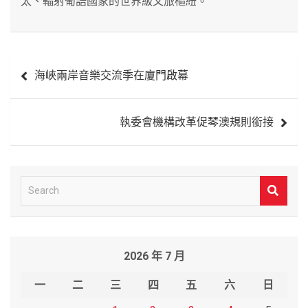
太、輻射葡語國家的世界級文旅樞紐。
文
海峽兩岸音樂交流季在廈門啟幕
章
導
執委會機構改革促琴澳規則銜接
覽
S
e
a
r
2026 年 7 月
c
h
一
二
三
四
五
六
日