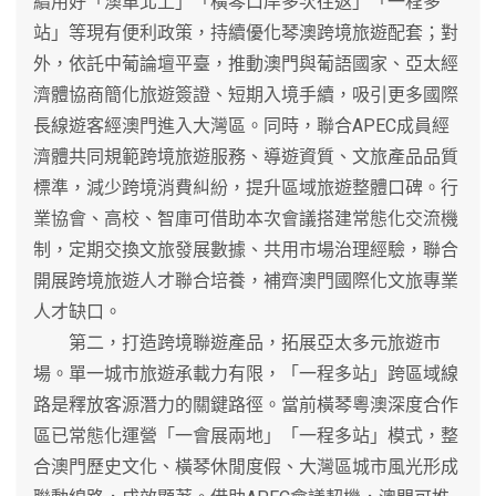
續用好「澳車北上」「橫琴口岸多次往返」「一程多
站」等現有便利政策，持續優化琴澳跨境旅遊配套；對
外，依託中葡論壇平臺，推動澳門與葡語國家、亞太經
濟體協商簡化旅遊簽證、短期入境手續，吸引更多國際
長線遊客經澳門進入大灣區。同時，聯合APEC成員經
濟體共同規範跨境旅遊服務、導遊資質、文旅產品品質
標準，減少跨境消費糾紛，提升區域旅遊整體口碑。行
業協會、高校、智庫可借助本次會議搭建常態化交流機
制，定期交換文旅發展數據、共用市場治理經驗，聯合
開展跨境旅遊人才聯合培養，補齊澳門國際化文旅專業
人才缺口。
第二，打造跨境聯遊產品，拓展亞太多元旅遊市
場。單一城市旅遊承載力有限，「一程多站」跨區域線
路是釋放客源潛力的關鍵路徑。當前橫琴粵澳深度合作
區已常態化運營「一會展兩地」「一程多站」模式，整
合澳門歷史文化、橫琴休閒度假、大灣區城市風光形成