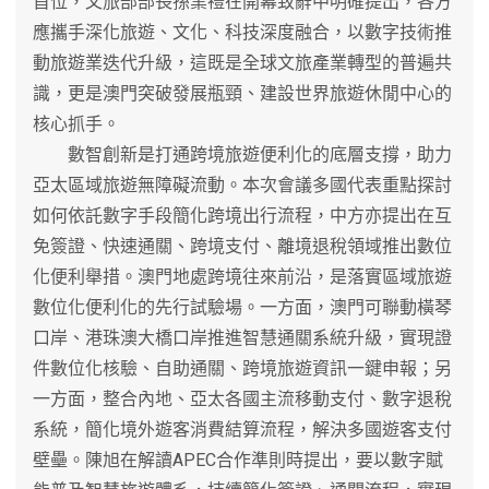
首位，文旅部部長孫業禮在開幕致辭中明確提出，各方
應攜手深化旅遊、文化、科技深度融合，以數字技術推
動旅遊業迭代升級，這既是全球文旅產業轉型的普遍共
識，更是澳門突破發展瓶頸、建設世界旅遊休閒中心的
核心抓手。
數智創新是打通跨境旅遊便利化的底層支撐，助力
亞太區域旅遊無障礙流動。本次會議多國代表重點探討
如何依託數字手段簡化跨境出行流程，中方亦提出在互
免簽證、快速通關、跨境支付、離境退稅領域推出數位
化便利舉措。澳門地處跨境往來前沿，是落實區域旅遊
數位化便利化的先行試驗場。一方面，澳門可聯動橫琴
口岸、港珠澳大橋口岸推進智慧通關系統升級，實現證
件數位化核驗、自助通關、跨境旅遊資訊一鍵申報；另
一方面，整合內地、亞太各國主流移動支付、數字退稅
系統，簡化境外遊客消費結算流程，解決多國遊客支付
壁壘。陳旭在解讀APEC合作準則時提出，要以數字賦