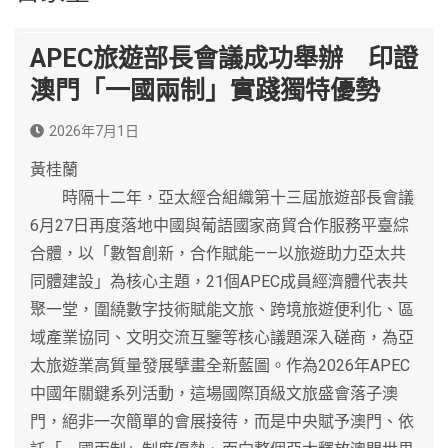
APEC旅遊部長會議成功舉辦 印證
澳門「一國兩制」實踐獨特優勢
2026年7月1日
黃桂蘭
時隔十二年，亞太經合組織第十三屆旅遊部長會議
6月27日再度落地中國與葡語國家商貿合作服務平臺綜
合體，以「數智創新，合作賦能——以旅遊助力亞太共
同體建設」為核心主題，21個APEC成員經濟體代表共
聚一堂，圍繞數字技術賦能文旅、跨境旅遊便利化、區
域產業協同、文明交流互鑒等核心議題深入磋商，為亞
太旅遊業高質量發展擘畫全新藍圖。作為2026年APEC
中國年關鍵系列活動，這場國際頂級文旅盛會落子澳
門，絕非一次簡單的會展接待，而是中央賦予澳門、依