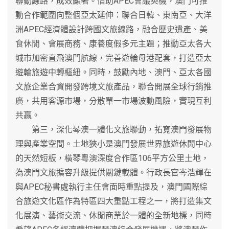
聯動線路，成效顯著。借助APEC會議契機，澳門可推
動合作範圍向整個亞太延伸：聯合日韓、東南亞、大洋
洲APEC經濟體設計跨國文旅線路，融合歷史遺產、美
食休閒、會展商務、康養度假多元主題；推動亞太各大
城市加密直飛澳門航線，完善遊輪母港配套，打造亞太
遊輪旅遊中轉樞紐。同時，鼓勵內地、澳門、亞太各國
文旅企業合資開發跨境文旅產品，聯合開展全球行銷推
廣，共用客源市場，分散單一市場波動風險，實現互利
共贏。
第三，深化琴澳一體化文旅聯動，拓寬澳門發展物
理與產業空間。土地狹小是澳門發展世界旅遊休閒中心
的天然短板，橫琴粵澳深度合作區106平方公里土地，
為澳門文旅擴容升級提供關鍵載體。行政長官岑浩輝在
與APEC秘書處執行主任會面時重點提及，澳門國際綜
合旅遊文化區作為特區四大重點工程之一，將打造集文
化展演、藝術交流、休閒商業於一體的全新地標，同時