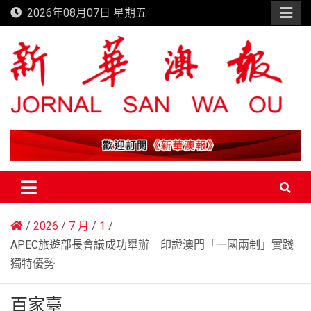
Skip
2026年08月07日 星期五
to
content
新華澳報
2026
7 月
1
APEC旅遊部長會議成功舉辦 印證澳門「一國兩制」實踐
獨特優勢
百家臺