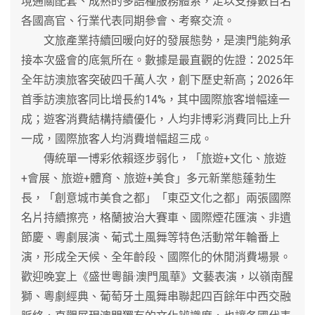
境通關配套、成熟的多語種服務體系，足以支撐數百名
各國高官、行業代表同期參會、考察交流。
文旅產業持續回暖向好的發展態勢，是澳門能夠承
接本次盛會的底氣所在。數據是最直觀的佐證：2025年
全年訪澳旅客突破四千萬人次，創下歷史新高；2026年
首季訪澳旅客同比增長約14%，其中國際旅客增幅達一
成；遊客消費結構持續優化，人均非博彩消費同比上升
一成，國際旅客人均消費增幅超三成。
傳統單一博彩依賴逐步弱化，「旅遊+文化、旅遊
+會展、旅遊+體育、旅遊+美食」多元新業態蓬勃生
長，「創意城市美食之都」「東亞文化之都」兩張國際
名片持續擦亮，格蘭披治大賽車、國際煙花匯演、非遺
節慶、粵劇展演、葡式土風舞等特色活動常年輪番上
演，形成全天候、全年齡段、國際化的休閒消費場景。
歡迎晚宴上《盛世粵韻·澳門風華》文藝表演，以嶺南醒
獅、粵劇經典、葡萄牙土風舞串聯起四百餘年中西交融