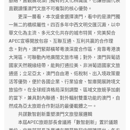
脈絡，直觀展現澳門獨有的文化辨識度，也讓各國代表
直觀讀懂澳門文旅不可複製的核心優勢。
更深一層看，本次盛會選擇澳門，看中的是澳門獨
一無二的橋樑屬性。四百多年中西文明交匯沉澱，以中
華文化為主流、多元文化共存的城市特質，完美契合
APEC宣導開放包容、互聯互通、互利共贏的合作理
念。對內，澳門緊鄰橫琴粵澳深度合作區，背靠粵港澳
大灣區，可聯動內地廣闊文旅市場；對外，澳門與葡語
國家天然親緣紐帶，能夠打通拉美、非洲葡語國家文旅
通道；立足亞太，澳門自由港、低稅制、出入境政策靈
活等優勢，便於各國企業、行業協會、智庫開展跨境文
旅協作。在全球經濟格局深刻調整、區域文旅競爭加劇
的當下，兼具對內聯通、對外輻射雙重功能的澳門，自
然成為亞太旅遊合作對話的最優載體之一。
共謀數智創新重塑澳門文旅發展邏輯
本屆APEC旅遊部長會議將「數智創新」置於議題