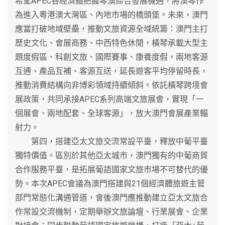
希望APEC各經濟體把握琴澳綜合發展機遇，將澳琴作
為進入粵港澳大灣區、內地市場的橋頭堡。未來，澳門
應當打破地域壁壘，推動文旅資源全域統籌：澳門主打
歷史文化、會展商務、中西特色休閒，橫琴承載大型主
題度假區、科創文旅、國際賽事、康養度假，兩地客源
互通、產品互補、客源互送，延長遊客平均停留時長，
推動消費結構向非博彩領域持續傾斜。依託橫琴跨境會
展政策，共同承接APEC系列高端文旅展會，實現「一
個展會、兩地配套、全球客源」，放大澳門會展產業輻
射力。
第四，搭建亞太文旅交流常設平臺，釋放中葡平臺
獨特價值。區別於其他亞太城市，澳門獨有的中葡商貿
合作服務平臺，是拓展葡語國家文旅市場不可替代的優
勢。本次APEC會議為澳門搭建與21個經濟體旅遊主管
部門常態化溝通管道，會後澳門應推動建立亞太文旅合
作常設交流機制，定期舉辦文旅論壇、行業展會、企業