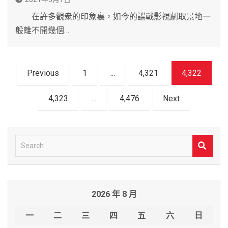
在許多觀衆的印象裏，如今的諜戰影視劇取景地一
般離不開幾個…
文
Previous
1
...
4,321
4,322
章
導
4,323
...
4,476
Next
覽
S
e
a
r
2026 年 8 月
c
h
一
二
三
四
五
六
日