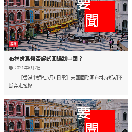
要聞
布林肯爲何否認試圖遏制中國？
2021年5月7日
【香港中通社5月6日電】美國國務卿布林肯近期不
斷奔走拉攏…