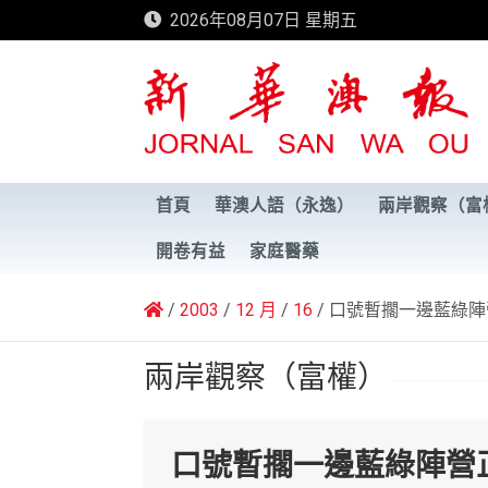
Skip
2026年08月07日 星期五
to
content
新華澳報
首頁
華澳人語（永逸）
兩岸觀察（富
開卷有益
家庭醫藥
2003
12 月
16
口號暫擱一邊藍綠陣
兩岸觀察（富權）
口號暫擱一邊藍綠陣營