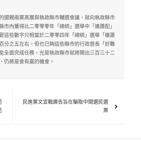
的國親兩黨高層與執政縣市輔選會議，就向執政縣市
縣市內獲得比二零零零年「總統」選舉中「連蕭配」
管這些數字只相當於二零零四年「總統」選舉「連蕭
百分之五左右，但也已夠這些縣市的行政首長「好難
能全面完成任務，光是執政縣市就將開出三百三十二
，仍將是會有贏的機會。
範
民進黨文宣戰廣告旨在騙取中間選民選
範
票