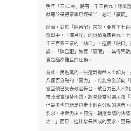
明年「三•二零」將有一千三百九十餘萬
就等於是得票率已經過半，必定「贏硬」
然而，對於「陳呂配」來說，要奪下七百
選舉中，「陳呂配」的實績為四百九十七
千三百零三票的「缺口」。這個「缺口」
說，「陳呂配」如要「贏硬」，其得票數
實是極為難巨的任務。
為此，民進黨內一些選戰操盤人士認為，
八個百分點的「實力」，可能會全部向「
會因他已失去政治舞台，號召力已大不如
市政確實經營不錯，將會使當地選民將「
但最多也只能是拉走十個百分點的選票。
要求，相距仍遠。何況，輔選會議的決議
之十」而已，這比增長四成的要求，更是