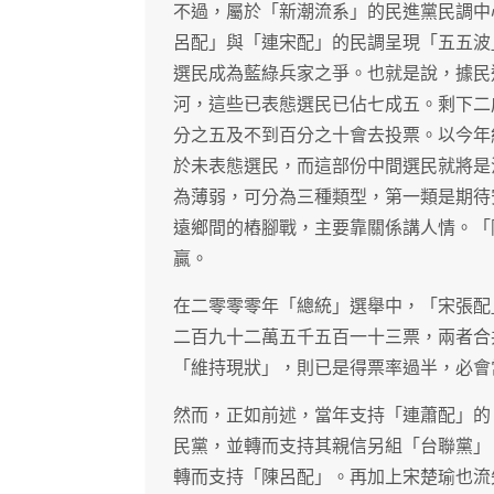
不過，屬於「新潮流系」的民進黨民調中
呂配」與「連宋配」的民調呈現「五五波
選民成為藍綠兵家之爭。也就是說，據民
河，這些已表態選民已佔七成五。剩下二
分之五及不到百分之十會去投票。以今年
於未表態選民，而這部份中間選民就將是
為薄弱，可分為三種類型，第一類是期待
遠鄉間的樁腳戰，主要靠關係講人情。「
贏。
在二零零零年「總統」選舉中，「宋張配
二百九十二萬五千五百一十三票，兩者合
「維持現狀」，則已是得票率過半，必會
然而，正如前述，當年支持「連蕭配」的
民黨，並轉而支持其親信另組「台聯黨」
轉而支持「陳呂配」。再加上宋楚瑜也流