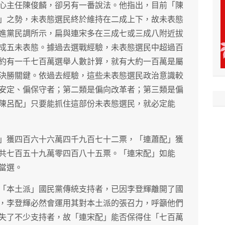
心主任陳俊麟，卻另有一番說法。他指出，目前「陳
」之勢，未表態選民終於維持在二成上下，故未表態
進黨民調所示，扁與連宋多在三成七或三成八附近拔
成五未表態。據過去選戰經驗，未表態選民中超過百
約有一千七百萬選舉人數計算，就有大約一百萬是屬
決勝關鍵。依過去經驗，這些未表態選民政治意識較
安定、偏保守者；第二類是偏向改革者；第三類是偏
陳呂配」只要能抓住這部份未表態選民，就必定能
」獲四百六十六萬四千九百七十二票，「連蕭配」獲
共七百五十九萬零四百八十五票。「連宋配」如能
當選。
「本土派」國民黨傳統支持者，已因李登輝離開了國
，李登輝必然會運用其對本土派的張召力，呼籲他們
失了不少支持者，故「連宋配」能否保得住「七百萬