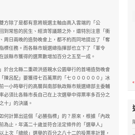
c
h
雙方除了是都有意將競選主軸由高入雲端的「公
回到常態的民生、經濟等議題之外，還特別注意「衝
、周日兩晚的造勢晚會上，都不約而同地提出了「奪
指標任務。而各縣市競選總指揮部也立下了「軍令
在該縣市獲得的選票數增加百分之五至一成。
」於台北縣二重疏洪道親水公園舉行的首場造勢晚會
「陳呂配」要獲得七百萬票的「七００００００」冰
«
前一小時舉行的高層與南部執政縣市競選總部主委輔
率必須比各縣市長自己在上次選舉中得票率多百分之
之十」的決議。
如何計算出這個「必勝指標」的？原來，根據「內政
前為止，年滿二十歲並符合法定條件的「選舉人」
以上次「總統」選舉的百分之八十二的投票率計算，