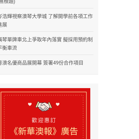
(無標題)
岑浩輝視察澳琴大學城 了解開學前各項工作
進展
橫琴單牌車北上爭取年內落實 擬採用預約制
平衡車流
粵澳名優商品展開幕 簽署49份合作項目