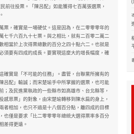
選民前往投票。「陳呂配」如能獲得七百萬張選票，
。
萬票，確實是一場硬仗。這是因為，在二零零零年的
萬七千六百九十七票。與之相比，就有二百零二萬二
數相當於上次得票總數的百分之四十點六二。也就是
必須要有四成的成長。要實現這麼大的增長幅度，確
這確實是「不可能的任務」。盡管，台聯黨所擁有的
陳呂配」輸誠；而宋楚瑜手中所掌握的選票，也可能
前；及民進黨執政的一些縣市如高雄市、台北縣等，
投感恩票」的對象，由宋楚瑜轉移到陳水扁的身上，
兩者相加，也只不過是十八個百分點，離四成的目標
，也僅是要求「比二零零零年總統大選得票率多百分
相差得更遠。