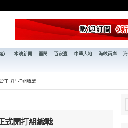
權）
本澳新聞
要聞
百家臺
中華大地
海峽兩岸
海
營正式開打組織戰
e
a
正式開打組織戰
r