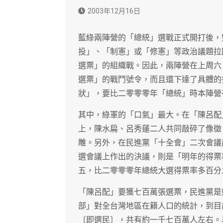
2003年12月16日
藍綠兩陣營的「總統」選戰正式開打後，
投」、「制憲」或「修憲」等政治議題拉
選票」的組織戰。因此，兩陣營在上周六
選票」的戰鬥號令，而且還下達了具體的
狀」，要比二零零零年「總統」時本陣營
其中，綠軍的「口氣」最大。在「陳呂配
上，陳水扁、呂秀蓮二人共同敲碎了像徵
雕。另外，在民進黨「十全會」二次會議
選會議上作出的決議，則是「明年的得票
五，比二零零零年總統大選得票率多百分
「陳呂配」要獲七百萬張選票，民進黨是
部」對全台灣地區在籍人口的統計，到目
〔即選民〕，共有約一千七百萬人左右。