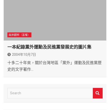
兩岸觀察（富權）
一本紀錄黨外運動及民進黨發展史的圖片集
2004年10月7日
十多二十年來，關於台灣地區「黨外」運動及民進黨歷
史的文字著作…
S
e
a