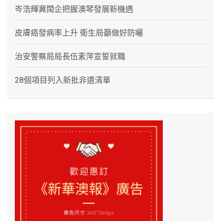
岑浩輝冀閩企把握澳琴發展新機遇
皮膚癌發病率上升 衛生局籲做好防曬
治安警察局局長伍素萍宣誓就職
28個項目列入新批非遺清單