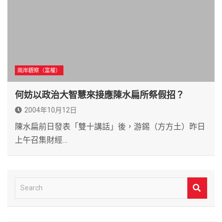
兩岸觀察（富權）
何妨以政治大智慧來接應陳水扁所祭假招？
2004年10月12日
陳水扁前日發表「雙十講話」後，游錫（方方土）昨日
上午召集財經…
S
e
a