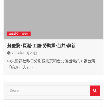
兩岸觀察（富權）
蘇慶黎 •夏潮•工黨•勞動黨•台共•蘇新
2004年10月20日
中央通訊社昨日分別從北京和台北發出電訊，謂台灣
「統派」大老、…
S
e
a