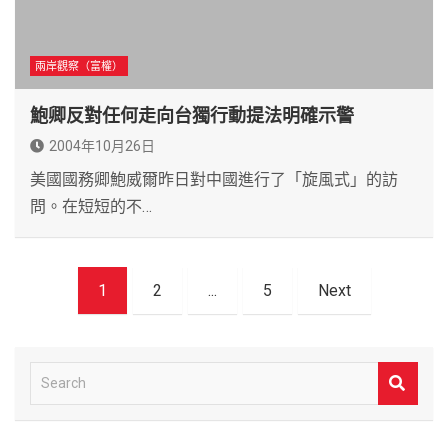
兩岸觀察（富權）
鮑卿反對任何走向台獨行動提法明確示警
2004年10月26日
美國國務卿鮑威爾昨日對中國進行了「旋風式」的訪
問。在短短的不…
文
1
2
...
5
Next
章
導
覽
S
e
a