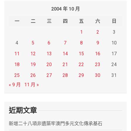
r
2004 年 10 月
c
h
一
二
三
四
五
六
日
1
2
3
4
5
6
7
8
9
10
11
12
13
14
15
16
17
18
19
20
21
22
23
24
25
26
27
28
29
30
31
« 9 月
11 月 »
近期文章
新增二十八項非遺築牢澳門多元文化傳承基石