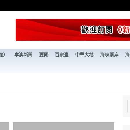
權）
本澳新聞
要聞
百家臺
中華大地
海峽兩岸
海
e
a
r