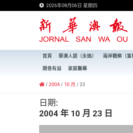
Skip
2026年08月06日 星期四
to
content
新華澳報
首頁
華澳人語（永逸）
兩岸觀察（富
開卷有益
家庭醫藥
2004
10 月
23
日期:
2004 年 10 月 23 日