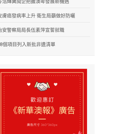
岑浩輝冀閩企把握澳琴發展新機遇
皮膚癌發病率上升 衛生局籲做好防曬
治安警察局局長伍素萍宣誓就職
28個項目列入新批非遺清單