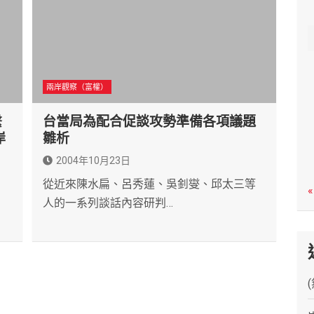
c
h
兩岸觀察（富權）
繫
台當局為配合促談攻勢準備各項議題
岸
雛析
2004年10月23日
從近來陳水扁、呂秀蓮、吳釗燮、邱太三等
«
，
人的一系列談話內容研判…