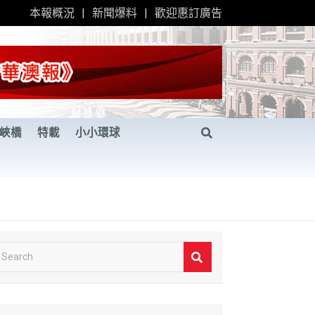
本報概況
新聞爆料
歡迎惠訂廣告
峽橋
特載
小小環球
S