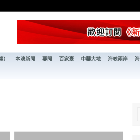
權）
本澳新聞
要聞
百家臺
中華大地
海峽兩岸
海
e
a
r