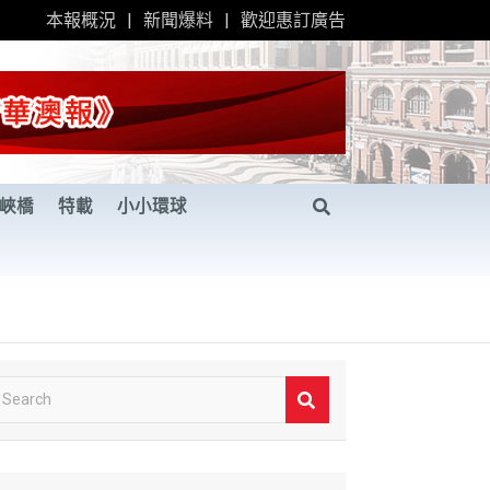
本報概況
新聞爆料
歡迎惠訂廣告
峽橋
特載
小小環球
S