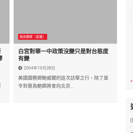
c
h
兩岸觀察（富權）
新
白宮對華一中政策沒變只是對台態度
繆
有變
2004年10月28日
美國國務卿鮑威爾的這次訪華之行，除了是
«
股
令到曾為鮑卿將會向北京…