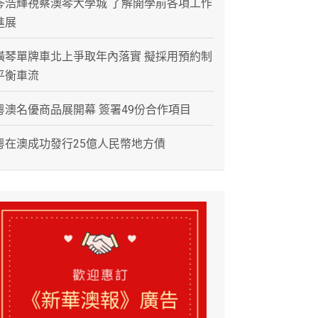
岑浩輝視察澳琴大學城 了解開學前各項工作
進展
橫琴單牌車北上爭取年內落實 擬採用預約制
平衡車流
粵澳名優商品展開幕 簽署49份合作項目
粵在澳成功發行25億人民幣地方債