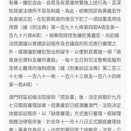
有權。嫌犯自由、自愿及有意識地實施上述行為，且深
知其被法律所不容及制裁。為此，檢察院認為黃義宏作
為直接正犯，在犯罪既遂的情況下犯了一項加重濫用信
用罪〔據《刑法典》第一百九十九條第四款A項及第一
百九十六條A項〕。檢察院除控告嫌犯黃義宏，向初級
法院建議以普通訴訟程序及合議庭的形式進行審理之
外，還建議對嫌犯發出拘留令，以便對其實施一項「填
寫身份資料及屬所書錄」、每十五日到司法警察局報到
及禁止離境的強制措施〔據《刑事訴訟法典》第二百三
十七條、一百八十一條、一百八十三條及一百八十四條
第一款A項〕。
澳門特區初級法院接到「控訴書」後，決定排期於九月
七日開庭審理該案。但黃義宏已經潛離澳門，法院決定
改變訴訟程序，以「缺席審理」方式進行審理。經辦理
相應法律程序後，於去年十一月十八日正式開庭審理該
案。筆者作為証人，出庭如實回答了檢察官、法官、公