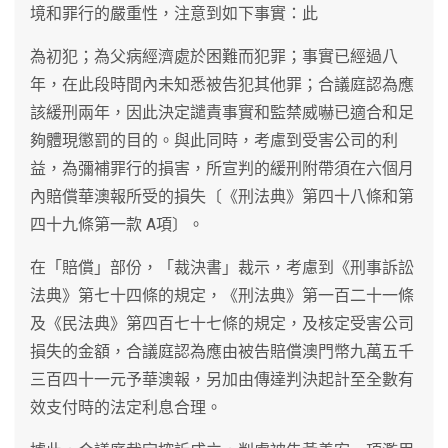
境和罪行的嚴重性，注意到如下事實：此
為初犯；為父病經濟處於困難而犯罪；事實已經過八
年，在此段時間內未知悉被告犯其他罪；合議庭認為應
該緩刑兩年，因此決定譴責事實和監禁威嚇已適合和足
夠體現懲罰的目的。與此同時，考慮到受害公司的利
益，為彌補罪行的損害，所宣判的緩刑附帶須在六個月
內賠償華澳報所受的損失〔《刑法典》第四十八條和第
四十九條第一款 A項〕。
在「賠償」部份，「裁決書」裁示，考慮到《刑事訴訟
法典》第七十四條的規定，《刑法典》第一百二十一條
及《民法典》第四百七十七條的規定，及核定受害公司
損失的金額，合議庭認為應由被告賠償澳門幣九萬五千
三百四十一元予華澳報，另加由傳達判決起計至全數有
效支付時的法定利息合理。