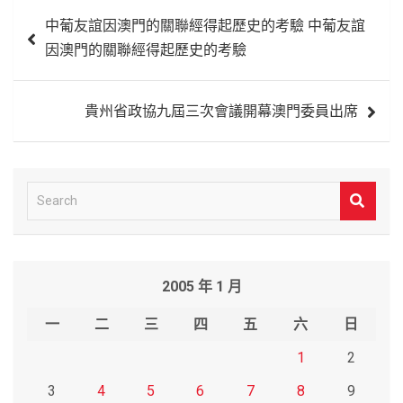
文
中葡友誼因澳門的關聯經得起歷史的考驗 中葡友誼
章
因澳門的關聯經得起歷史的考驗
導
覽
貴州省政協九屆三次會議開幕澳門委員出席
S
e
a
r
2005 年 1 月
c
h
一
二
三
四
五
六
日
1
2
3
4
5
6
7
8
9