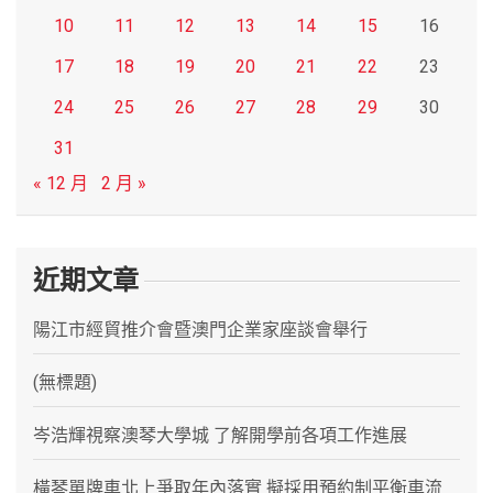
10
11
12
13
14
15
16
17
18
19
20
21
22
23
24
25
26
27
28
29
30
31
« 12 月
2 月 »
近期文章
陽江市經貿推介會暨澳門企業家座談會舉行
(無標題)
岑浩輝視察澳琴大學城 了解開學前各項工作進展
橫琴單牌車北上爭取年內落實 擬採用預約制平衡車流