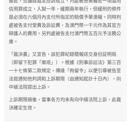
據此，合議庭裁定控訴成立，判處被告黃義宏一項濫用
信用罪成立，入獄一年，緩期兩年執行，但緩刑的條件
是必須在六個月內支付所指定的賠償予華澳報。同時判
處被告支付堂費及訴訟費，及澳門幣一千元作為其官方
辯護人的費用。另判處被告支付澳門幣五百元予法務公
庫。
「裁決書」又宣告，該犯罪紀錄簡報送交身份証明局
〔即留下犯罪「案底」〕。根據《刑事訴訟法》第三百
一十七條第二款規定，傳達「拘留令」以便引導被告至
法庭通知他判詞和上訴期限〔由通知起計十日內〕，向
中級法院提出上訴。
上訴期限過後，當事各方均未有向中級法院上訴，此裁
決確定生效。