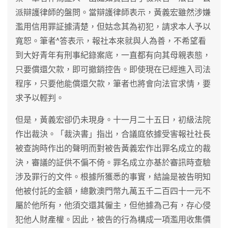
派辯護律師的盤問。當辯護律師表示，黃義宏雖然涉嫌
濫用信用罪証據清楚，但姑念其為初犯，請求本人予以
寬恕。筆者^答表示，報社本來就與人為善，不希望看
到大好青年有刑事紀錄案底，一直都有向其母親表態，
只要償還欠款，即可撤銷控告。即使現在已經進入司法
程序，只要他能償還欠款，筆者也將會向法官求情，要
求予以輕判。
但是，黃義宏卻仍未現身。十一月二十五日，初級法院
作出裁決。「裁決書」指出，合議庭依據受害報社社長
被查詢時作出的聲明而對被告黃義宏作出罪名成立的裁
決，審議的証供不偏不倚。罪名成立亦基於審訊時查驗
涉及罪行的文件。根據所獲悉的事實，結論是被告明知
他被付託的金額，總數澳門幣九萬五千二百四十一元不
屬於他所有，他須交還其僱主，但他據為己有，存心侵
犯他人財產權。因此，被告的行為構成一項濫用收集價