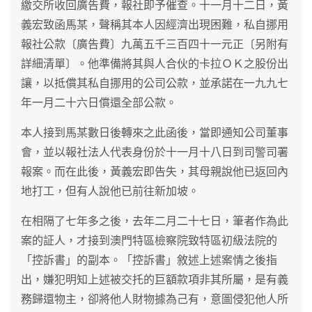
繳交所收回廣告費，報社即予催查。十一月十二日，黃
義宏致函馬某，聲稱其本人因經濟出現困難，私自挪用
報社公款〔廣告費〕九萬五千三百四十一元正〔另附有
詳細清單〕。他準備將其與人合伙的卡拉ＯＫ之股份出
讓，以抵償其私自挪用的公司公款，並承諾在一九九七
年一月二十六日償還全部公款。
本人接到馬某數日後轉來之此函後，當即通知公司董事
會，並以報社法人代表身份於十一月十八日到司警司署
報案。而在此後，黃義宏即告失，其母親說他已返回內
地打工，但有人說他已前往新加坡。
在相隔了七年多之後，去年二月二十七日，筆者作為此
案的証人，才接到澳門特區檢察院致特區初級法院的
「控訴書」的副本。「控訴書」敘述上述案情之後指
出，嫌犯明知上述被交托的巨額款項非其所屬，是有義
務歸還物主，卻將他人財物據為己有，意圖侵犯他人所