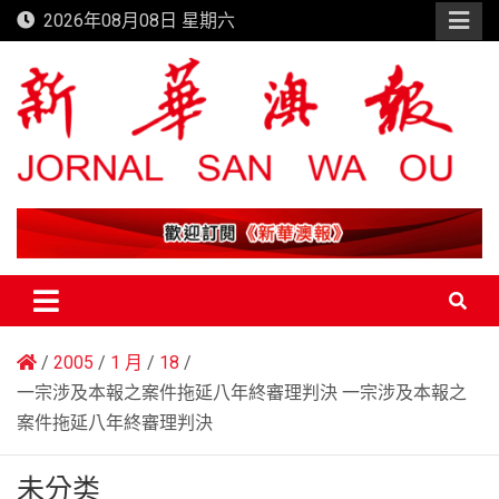
Skip
2026年08月08日 星期六
to
content
新華澳報
2005
1 月
18
一宗涉及本報之案件拖延八年終審理判決 一宗涉及本報之
案件拖延八年終審理判決
未分类