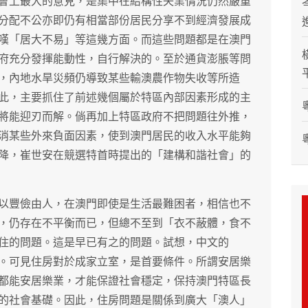
會上最大的意見，是集中在結構性失業情況仍然嚴重
分配不公亦即仍有相當部份居民分享不到經濟發展成
嘆「居大不易」等這幾方面。而這些問題都是在澳門
府充分發揮能動性，自行解決的。至於通貨澎脹等問
，內地水旱災頻仍導致某些輸澳農作物失收等所造
此，主要抓住了前述幾個屬於特區內部因素形成的主
將能迎刃而解。倘再加上特區政府不把問題往外推，
消某些外來負面因素，使到澳門居民的收入水平能夠
降，崔世安在競選特首時提出的「建構和諧社會」的
以豐儉由人，在澳門即使是生活最難困者，相信也不
，仍存在不平衡而已，但總不至到「衣不蔽體，食不
住的問題。這是早已有之的問題。試想，中文的
。可見住房對於成家立室，是首要條件。所謂安居樂
都能安居樂業，才能保證社會穩定，保持澳門特區長
的社會基礎。因此，住房問題是關係到廣大「澳人」