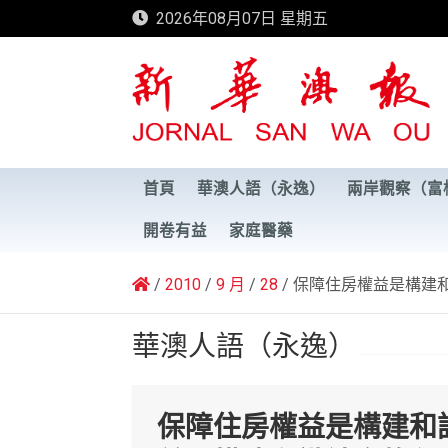
Skip
2026年08月07日 星期五
to
content
新華澳報
首頁
華澳人語（永逸）
兩岸觀察（富
開卷有益
家庭醫藥
2010
9 月
28
保障住房權益是構建
華澳人語（永逸）
保障住房權益是構建和