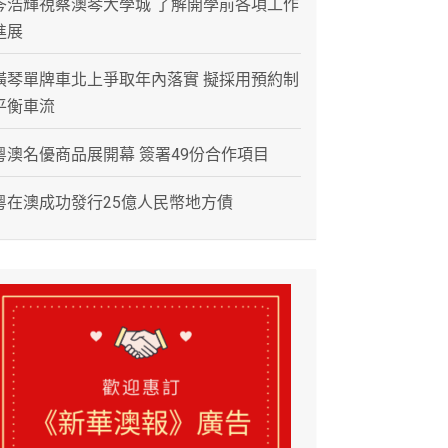
岑浩輝視察澳琴大學城 了解開學前各項工作
進展
橫琴單牌車北上爭取年內落實 擬採用預約制
平衡車流
粵澳名優商品展開幕 簽署49份合作項目
粵在澳成功發行25億人民幣地方債