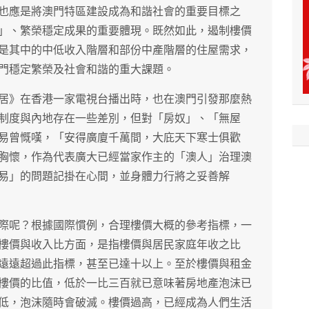
也應是將澳門特區建設成為和諧社會的重要目標之
」、繁榮穩定成果的重要體現。既然如此，遏制樓價
是其中的中低收入階層和部份中產階層的住屋需求，
門穩定繁榮及社會和諧的重大課題。
居》在香港一家電視台播出時，也在澳門引發那麼熱
制度與內地存在一些差別，但對「房奴」、「無屋
易曾慨嘆，「安得廣廈千萬間，大庇天下寒士俱歡
胸懷，作為代表廣大已經當家作主的「澳人」治理澳
易」的問題記掛在心間，並身體力行將之妥善解
際呢？根據國際慣例，合理樓價大概的參考指標，一
樓價與收入比方面，是指樓價與居民家庭年收之比
遠遠超過此指標，甚至已達十以上。至於樓價與租金
樓價的比值，低於一比三百就已意味著房地產泡沫已
低，泡沫隨時會破滅。樓價過高，已經成為人們生活