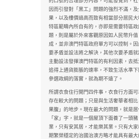
的口號的合理部分內容，可能發覺到，社
因而引發對「黑工」問題的強烈不滿，及
果，以及樓價過高而致有相當部分居民大
特區範疇內所自有的，亦即是需要特區政
題，則是屬於外來客觀原因如人民幣升值
成，並非澳門特區政府單方可以控制。因
要矛盾並設法將之解決，其他次要矛盾就
主動設法發揮澳門特區的有利因素，去抵
追得上通貨膨脹的速率，不致生活水準下
參選政綱的落實，就為期不遠了。
所謂衣食住行開門四件事，衣食行方面可
存在較大的問題；只是與生活奢華者相比
果腹」的地步。現在最大的問題，就是居
「家」字，就是一個屋頂下面養了一頭豬
業，只有安其居，才能樂其業。只有大家
期繁榮穩定的治國治澳方略才能具有最大