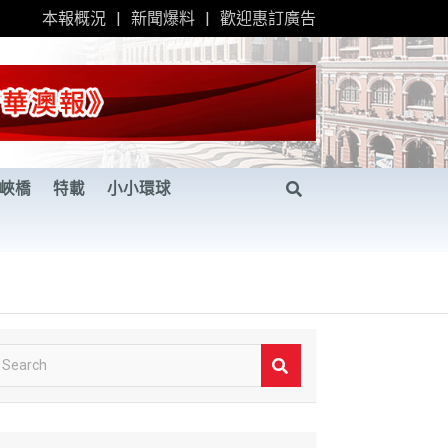
本報概況
新聞爆料
歡迎惠訂廣告
峽橋
特載
小小環球
S