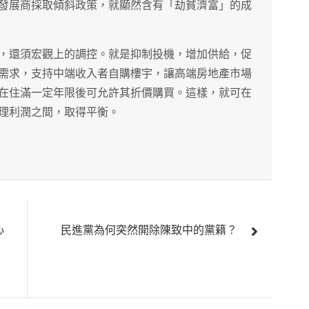
發展商採取傾斜政策，就顯然含有「劫貧濟富」的成
，還須宏觀上的調控。就是抑制投機，增加供給，促
需求，支持中端收入者自購樓宇，讓高端房地產市場
在住滿一定年限後可允許其折價購買。這樣，就可在
理利潤之間，取得平衡。
心
民進黨為何突然開除陳致中的黨籍？