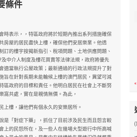
要條件
c
h
會時表示，，特區政府將於短期內推出系列措施確保
共房屋的居民盡快上樓，確保他們安居樂業。他透
制訂的樓宇按揭新指引、稅項問題、土地供應問題、
?及中介人制度及樓花買賣等法律法規，政府將優先
會適當執行公屋政策；最新通過的行政法規提升了對
施旨在針對長期未能輪候上樓的澳門居民，冀望可減
«
特區政府的目標和責任。他明白居民在社會上不斷努
樂窩共處，實在是親情無價。為此，
民上樓，讓他們有個永久的安樂居所。
說是「對症下藥」，抓住了目前涉及民生而且怨言較
會上的民怨所在，及一些人在幾場大型遊行中所高喊