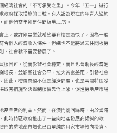
個經濟社會的「不可承受之重」。今年「五一」遊行
求政府採取措施的口號。有人認為現在的年青人過於
，而他們當年卻是住間板房……等。
實上，或許剛畢業就希望要有樓是過快了，因為一般
符合個人經濟收入條件，但總也不能將過去住間板房
則，社會就不需要發展了。
買樓困難，從而影響社會穩定，而且也會助長經濟泡
劇增長，並影響社會公平，拉大貧富差距，引發社會
。因此，樓價問題不但是經濟問題，也是事關特區發
採取有措施堅決遏制樓價鬼怪上漲，促進房地產市場
地產業者的利益。然而，在澳門剛回歸時，由於當時
，此時特區政府推出了一些向地產發展商傾斜的政
澳門的房地產市場也已由單純的用家市場轉向投資、