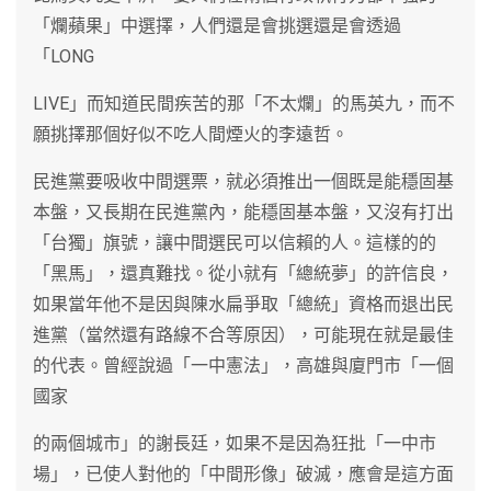
「爛蘋果」中選擇，人們還是會挑選還是會透過
「LONG
LIVE」而知道民間疾苦的那「不太爛」的馬英九，而不
願挑擇那個好似不吃人間煙火的李遠哲。
民進黨要吸收中間選票，就必須推出一個既是能穩固基
本盤，又長期在民進黨內，能穩固基本盤，又沒有打出
「台獨」旗號，讓中間選民可以信賴的人。這樣的的
「黑馬」，還真難找。從小就有「總統夢」的許信良，
如果當年他不是因與陳水扁爭取「總統」資格而退出民
進黨（當然還有路線不合等原因），可能現在就是最佳
的代表。曾經說過「一中憲法」，高雄與廈門市「一個
國家
的兩個城市」的謝長廷，如果不是因為狂批「一中市
場」，已使人對他的「中間形像」破滅，應會是這方面