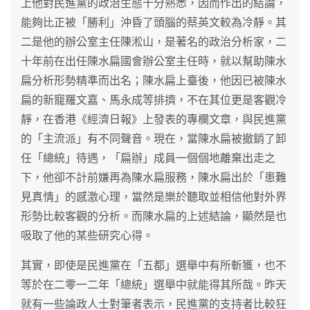
上他對民進黨的政治生態十分熟悉，因而作出的結論，
能夠比正被「勝利」沖昏了頭腦的蔡英文較為冷靜。其
二是他的辦公室主任陳淞山，是著名的政治分析家，二
十年前在出任陳水扁國會辦公室主任時，就以幫助陳水
扁分析形勢精準而出名；陳水扁上臺後，他因已被陳水
扁的新寵羅文嘉、馬永成等排擠，不在其位更是客觀冷
靜，在香港《經濟日報》上發表的專欄文章，與民進黨
的「主流派」有不同聲音。現在，當陳水扁被撤銷了卸
任「總統」待遇，「扁辦」成員一個個地離棄出走之
下，他卻不計前嫌再為陳水扁服務，陳水扁出於「患難
見真情」的感激心理，當然是樂於聽取並相信他對外界
形勢比較客觀的分析。而陳水扁的上述結論，顯然是也
吸取了他的某些研究心得。
其實，即使是民進黨在「五都」選舉中有所斬獲，也不
等於在二零一二年「總統」選舉中就能得其所哉。昨天
就有一些論政人士對筆者表示，民進黨的支持者比較狂