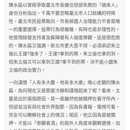
陳水扁以曾經爭取臺北市長連任但卻失敗的「過來人」
身份分析指出，千萬不要忽略臺北市人口結構的特殊
性，臺北市民投票取向，市長候選人治理能力不會是唯
一的重要選擇，投票行為很複雜，有時也是非理性的。
他發現綠營支持者及蘇陣營有人過度樂觀，這是很危險
的。陳水扁又強調，新北市更大意不得，必須承認朱立
倫比王建?強多了，王建?拿到的票，朱立倫也拿的到，
但朱立倫又可以拿到王建?拿不到的票，決不能小覷朱
立倫的政治實力。
一向滿懷「人有多大膽，地有多大產」唯心史觀的陳水
扁，為何現在又是那麼冷靜和謹慎起來了呢？看來，主
要是出於兩個原因，其一是雖然他被關押在看守所內，
但卻並沒有與社會外界脫節，因為有書報、電視可看，
完全可以瞭解社會上的情況；相反，他正因為是被關
押，才能以「旁觀者清」的局外人角度來觀察選情，加