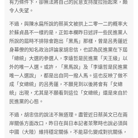
有力條件下，卻無法將自己的民意支持度拉抬起來，頗
令人失望。
不過，與陳水扁所說的蔡英文被拱上二零一二的概率大
於蘇貞昌不一樣的是，正如本欄昨日述評一些民進黨人
所說的屆時不排除會跑出「黑馬」那樣，曾是呂秀蓮近
身幕僚的知名政治評論家胡忠信，也認為民進黨在下屆
「總統」大選的參選人，李遠哲是民進黨「天王級」以
外的唯一人選。或許，「黑馬說」及「李遠哲是民進黨
唯一人選說」，都是出自同一撥人馬。這也反映了做不
成「女總統」的呂秀蓮，不願見到以後將會有「女總
統」出現，尤其是不願看到這位「女總統」還是來自於
民進黨的心態。
不過，胡忠信的說法不無道理。盡管近日蔡英文已在兩
岸關係方面改口，昨日在與日本記者茶聚時也說必須與
中國（大陸）維持穩定關係，不能惡化變成對抗關係，