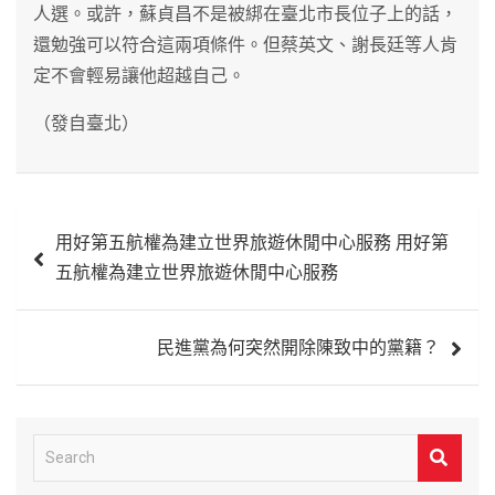
人選。或許，蘇貞昌不是被綁在臺北市長位子上的話，
還勉強可以符合這兩項條件。但蔡英文、謝長廷等人肯
定不會輕易讓他超越自己。
（發自臺北）
文
用好第五航權為建立世界旅遊休閒中心服務 用好第
章
五航權為建立世界旅遊休閒中心服務
導
覽
民進黨為何突然開除陳致中的黨籍？
S
e