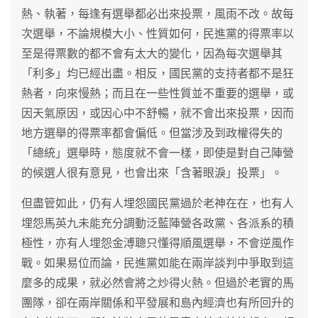
熱、執著，每逢有選舉都必出來投票，風雨不改。故每
次選舉，不論規模大小、性質如何，民進黨的得票率以
至是得票數的都不會有太大的變化，因為每次選舉其
「利多」均已經出盡。相反，國民黨的支持者都不是狂
熱者，向來慢熱；而且在一些性質並不重要的選舉，或
因天氣原因，或因心中不舒暢，就不會出來投票，因而
地方選舉的得票率都會偏低。但當涉及到政權得失的
「總統」選舉時，態度就不會一樣，即使是對自己陣營
的候選人很有意見，也會出來「含著眼淚」投票」。
但盡管如此，仍有人埋怨國民黨過於老神在在，也有人
埋怨馬英九未能充分調動泛藍陣營各政黨、各派系的積
極性，亦有人埋怨金溥聰只懂得順風選舉，不會逆風作
戰。如果易位而論，民進黨如能在兩岸談判中爭取到這
麼多的成果，就必然會將之炒得火熱。但過於老實的馬
團隊，卻在兩岸關係和平發展和島內經濟也有所回升的