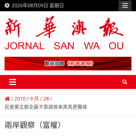
Skip
2026年08月09日 星期日
to
content
新華澳報
2010
9 月
28
民進黨五都全贏不靠譜善美黑馬更難尋
兩岸觀察（富權）