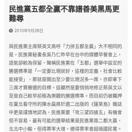
民進黨五都全贏不靠譜善美黑馬更
難尋
2010年9月28日
與民進黨主席蔡英文高呼「力拼五都全贏」大不相同的
是，民進黨秘書長吳乃仁昨早在台中的媒體早餐會上，
語氣卻較為保留，聲稱民進黨在「五都」選舉中設定的
勝選標準是「一定要比現狀好，這樣的定義，社會比較
能接受」，那就是開出至少要比現況多一席，亦即拿下
三席才算勝選的目標。這顯然是要悄悄地修正蔡英文以
至是自己較早前極為樂觀的勝選標準。而目前仍被羈押
在臺北看守所的陳水扁將於週二出版的《蓬萊島》雜誌
中更是謹慎地認為，民進黨要「攻三望四搶五」有機會
但不容易，最有可能的選舉結果是民進黨南二都大贏、
北北中小輸，但得票率大增，總得票率會超過國民黨。