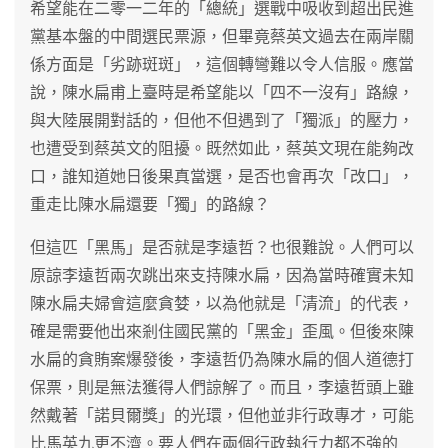
希望能在二零一二年的「總統」選戰中吸收到超出民進
黨基本盤的中間選民票源，但畢竟蔡英文過去在兩岸關
係方面是「劣跡斑斑」，這個轉彎難以令人信服。應當
說，陳水扁甫上臺時是希望能以「四不一沒有」路線，
與大陸展開對話的，但他不但遇到了「獨派」的壓力，
也遭受到蔡英文的阻擾。既然如此，蔡英文現在能夠改
口，誰知道她日後果真當選，是否也會再次「改口」，
重走比陳水扁還要「獨」的路線？
但這匹「黑馬」是否就是李遠哲？也很難說。人們可以
原諒李遠哲兩次跳出來支持陳水扁，因為當時確實未知
陳水扁夫婦會這麼貪婪，以為他就是「清流」的代表，
確是需要他出來剎住國民黨的「黑金」歪風。但後來陳
水扁的貪賄案爆發後，李遠哲仍為陳水扁的個人道德打
保票，則是無法獲得人們諒解了。而且，李遠哲頭上雖
然戴著「諾貝爾獎」的光環，但他並非行政專才，可能
比馬英九更不濟。要人們在兩個行政執行力都不強的