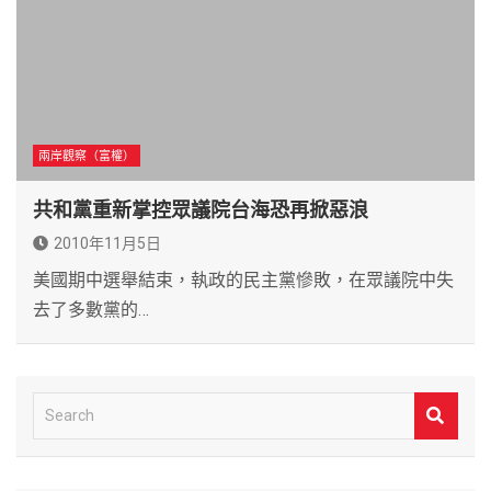
兩岸觀察（富權）
共和黨重新掌控眾議院台海恐再掀惡浪
2010年11月5日
美國期中選舉結束，執政的民主黨慘敗，在眾議院中失
去了多數黨的…
S
e
a