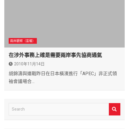
兩岸觀察（富權）
在涉外事務上確是需要兩岸事先協商通氣
2010年11月14日
胡錦濤與連戰昨日在日本橫濱進行「APEC」非正式領
袖會議場合…
S
e
a