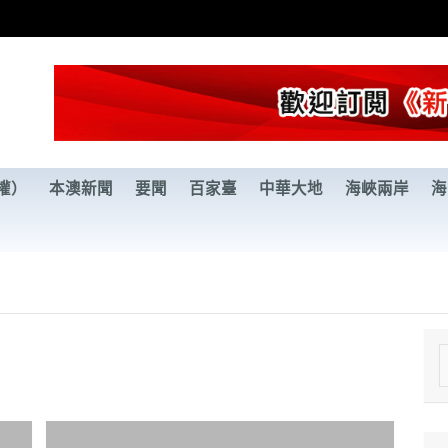
權）
本澳新聞
要聞
百家臺
中華大地
海峽兩岸
海
e
a
r