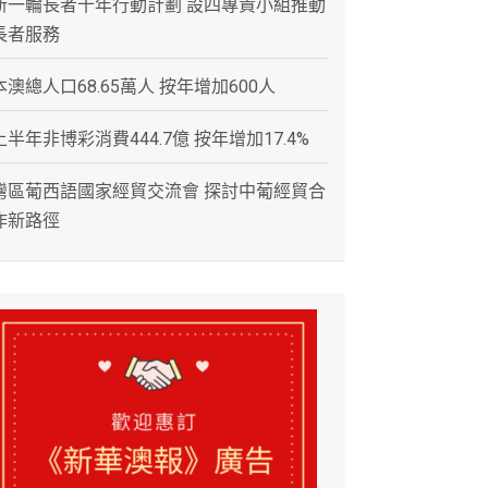
新一輪長者十年行動計劃 設四專責小組推動
長者服務
本澳總人口68.65萬人 按年增加600人
上半年非博彩消費444.7億 按年增加17.4%
灣區葡西語國家經貿交流會 探討中葡經貿合
作新路徑