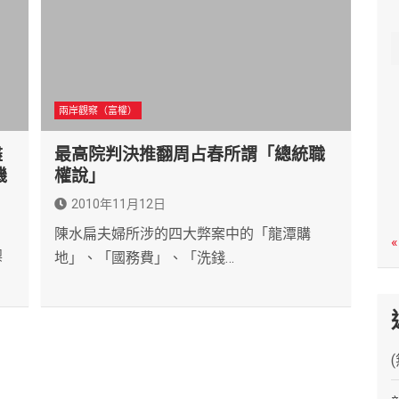
c
h
兩岸觀察（富權）
盡
最高院判決推翻周占春所謂「總統職
機
權說」
2010年11月12日
陳水扁夫婦所涉的四大弊案中的「龍潭購
«
澳
地」、「國務費」、「洗錢…