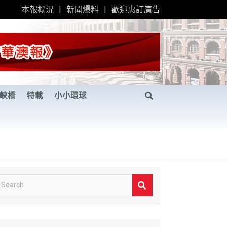
本報概況
新聞爆料
歡迎惠訂廣告
峽橋
特載
小小環球
S