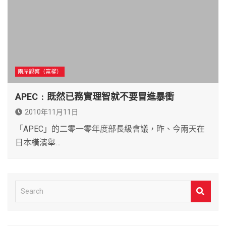
兩岸觀察（富權）
APEC﹕既然已務實理智就不要冒進暴衝
2010年11月11日
「APEC」的二零一零年度部長級會議，昨、今兩天在
日本橫濱舉…
S
e
a