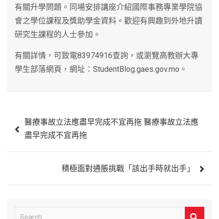
有關升學問題。同場安排講座介紹國際事務專業學院協
會之學位課程及獎助學金資料。歡迎有興趣到外地升讀
研究生課程的人士參加。
有關詳情，可致電83974916查詢，或瀏覽高教辦大專
學生部落網頁，網址：StudentBlog.gaes.gov.mo。
文
醫療事故立法應盡早完成不宜再拖 醫療事故立法應
章
盡早完成不宜再拖
導
覽
積極面對通脹挑戰「該出手時就出手」
S