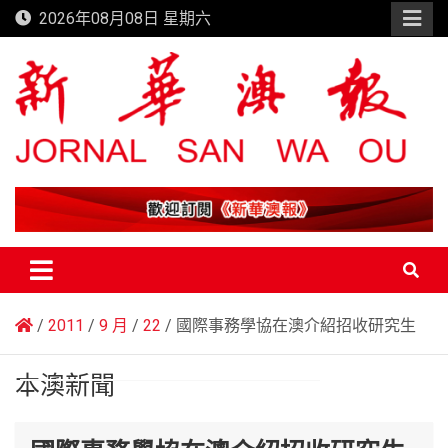
Skip
2026年08月08日 星期六
to
content
新華澳報
2011
9 月
22
國際事務學協在澳介紹招收研究生
本澳新聞