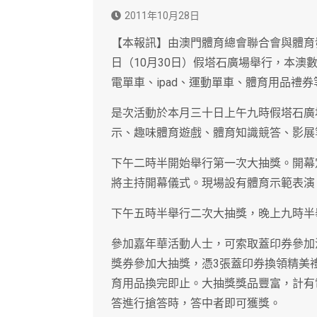
2011年10月28日
【本報訊】由澳門體育總會聯合會與體育發
日（10月30日）假塔石廣場舉行，本
電單車、ipad、運動單車、體育用品禮
是次活動於本月三十日上午九時假塔石廣
示、趣味體育遊戲、體育知識競答、影展
下午二時半開始舉行第一次大抽獎。開幕
將主持開幕儀式。現場設有體育示範表演
下午五時半舉行二次大抽獎，晚上九時半
參加嘉年華活動人士，可索取蓋印券參加活
獎券參加大抽獎，憑3張蓋印券換領精美
育用品換完即止。大抽獎獎品豐富，計有電
答進行搶答時，答中者即可獲獎。