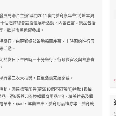
c
h
展局聯合主辦“澳門2011澳門體育嘉年華”將於本周
澳數十個體育總會設攤位展示活動，內容豐富，獎品包括
券等，歡迎市民踴躍參加。
場舉行，由醒獅鑼鼓啟動揭開序幕，十時開始進行展
等活動。
定於當日下午四時三十分舉行，行政長官及與會嘉賓
。
舉行第三次大抽獎，直至活動完結閉幕。
«
動，憑達標蓋印券(蓋滿10個不同蓋印)換取1張抽
禮品，憑6張蓋印券換領體育用品1份，精美禮品及體
單車、ipad、運動單車、體育用品禮券等。體育競