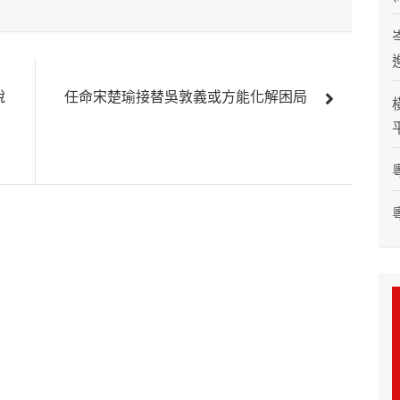
說
任命宋楚瑜接替吳敦義或方能化解困局