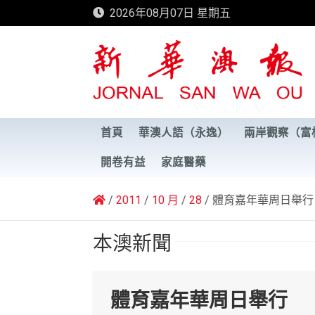
Skip
2026年08月07日 星期五
to
content
新華澳報
首頁
華澳人語（永逸）
兩岸觀察（富
開卷有益
家庭醫藥
2011
10 月
28
體育嘉年華周日舉行
本澳新聞
體育嘉年華周日舉行