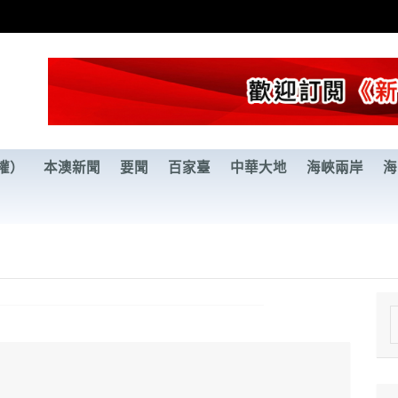
權）
本澳新聞
要聞
百家臺
中華大地
海峽兩岸
海
e
a
r