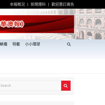
本報概況
新聞爆料
歡迎惠訂廣告
峽橋
特載
小小環球
S