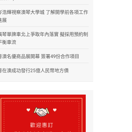
岑浩輝視察澳琴大學城 了解開學前各項工作
進展
橫琴單牌車北上爭取年內落實 擬採用預約制
平衡車流
粵澳名優商品展開幕 簽署49份合作項目
粵在澳成功發行25億人民幣地方債