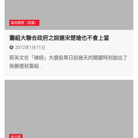
兩岸觀察（富權）
籌組大聯合政府之說連宋楚瑜也不會上當
2012年1月11日
蔡英文在「總統」大選投票日前幾天的關鍵時刻拋出了
倘勝選就籌組…
未分类