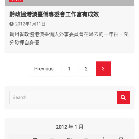
黔政協港澳臺僑專委會工作富有成效
2012年1月11日
貴州省政協港澳臺僑與外事委員會在過去的一年裡，充
分發揮自身優…
文
Previous
1
2
3
章
導
覽
S
e
a
r
2012 年 1 月
c
h