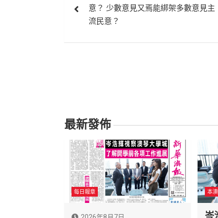
章
意？ 少數意見又焉能綁架多數意見主
導
流民意？
覽
最新發佈
每日報章
本澳
岑
2026年8月7日