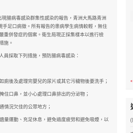
c
h
出現腸病毒感染群集性感染的報告，青洲大馬路青洲
生出現手足口病徵。所有報告的患病學生病情較輕，無住
嚴重併發症的個案。衛生局現正採集樣本以進行檢
措施。
人員採取下列措施，預防腸病毒感染：
«
、如廁後及處理完嬰兒的尿片或其它污穢物後要洗手；
巾掩住口鼻，並小心處理口鼻排出的分泌物；
流通情況欠佳的公眾地方；
、適量運動、充足休息，避免過度疲勞和避免吸煙，以