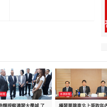
新聞
本澳新聞
浩輝視察澳琴大學城 了
橫琴單牌車北上爭取年