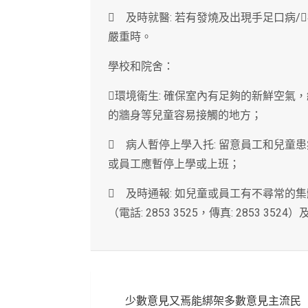
 及時就醫: 若有發燒及出現手足口病
嚴重時。
學校和院舍：
環境衛生: 確保室內有足夠的新鮮空氣，
的牆身等兒童容易接觸的地方；
 病人暫停上學入托: 留意員工和兒童
或員工應暫停上學或上班；
 及時通報: 如兒童或員工有不尋常的
（電話: 2853 3525，傳真: 2853 
文
少數意見又焉能綁架多數意見主流民