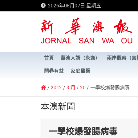
Skip
2026年08月07日 星期五
to
content
新華澳報
首頁
華澳人語（永逸）
兩岸觀察（富
開卷有益
家庭醫藥
2012
3 月
20
一學校爆發腸病毒
本澳新聞
一學校爆發腸病毒