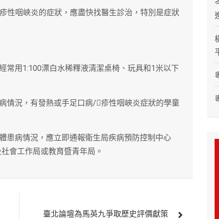
/疹性咽峽炎的症狀，應盡快找醫生診治，特別是症狀
經常用1:100漂白水稀釋液清潔桌椅、玩具和1米以下
患病情況，有發熱或手足口病/疹性咽峽炎症狀的學童
集體患病情況，應立即通報衛生局疾病預防控制中心
3524）及社會工作局或教育暨青年局。
臺北論壇為馬英九爭取歷史評價獻策