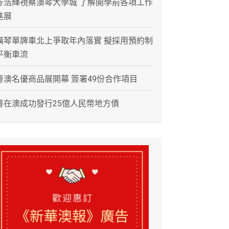
岑浩輝視察澳琴大學城 了解開學前各項工作
進展
橫琴單牌車北上爭取年內落實 擬採用預約制
平衡車流
粵澳名優商品展開幕 簽署49份合作項目
粵在澳成功發行25億人民幣地方債