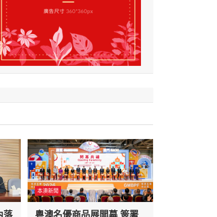
本澳新聞
內落
粵澳名優商品展開幕 簽署