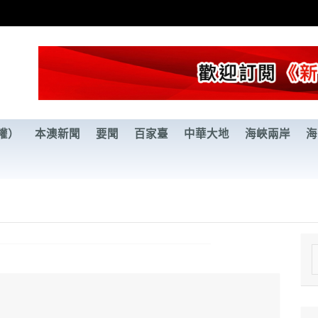
權）
本澳新聞
要聞
百家臺
中華大地
海峽兩岸
海
e
a
r