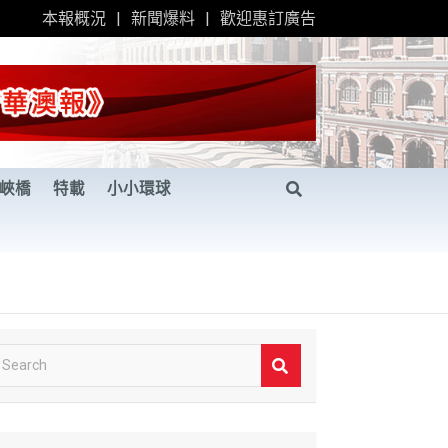
本報概況
新聞爆料
歡迎惠訂廣告
峽橋
特載
小小環球
S