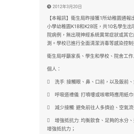
2012年3月20日
【本報訊】衛生局昨接獲1所幼稚園通報
小學幼稚園K1B和K2B班，共10名學
院病例，無出現神經系統異常症狀或其它
測。學校已進行全面清潔消毒等感染控制
衛生局呼籲家長、學生和學校、院舍工作
個人：
 洗手: 接觸眼、鼻、口前，以及飯前
 呼吸道禮儀: 打噴嚏或咳嗽時應用紙
 減少接觸: 避免前往人多擠迫、空氣
 增強抵抗力: 均衡飲食、足夠的水分
增強抵抗力；