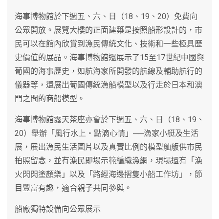
海事博物館於下週五、六、日（18、19、20）免費向
公眾開放。展覽大樓的正面建築是按照船形設計的，市
民可以在館內欣賞到漁民傳統文化、技術和一些極具歷
史價值的展品。海事博物館還展示了15至17世紀中國與
葡國的海事歷史，如航海家所開發的航線及輔助航行的
儀器等，還展出葡國傳統漁船模型以及行走於日本和澳
門之間的商船模型。
海事博物館露天茶座亦會於下週五、六、日（18、19、
20）舉辦「風行水上‧點滴心情」──漁家小艇及生活
展，展出漁民生活圖片以及真實比例的模型舢舨供市民
拍照留念，並有漁民即場示範編織漁網，現場還有「漁
火閃閃塗顏樂」以及「路經海邊摺隻小船工作坊」，節
目豐富有趣，適合親子共同參與。
船廠獨特設備向公眾展示