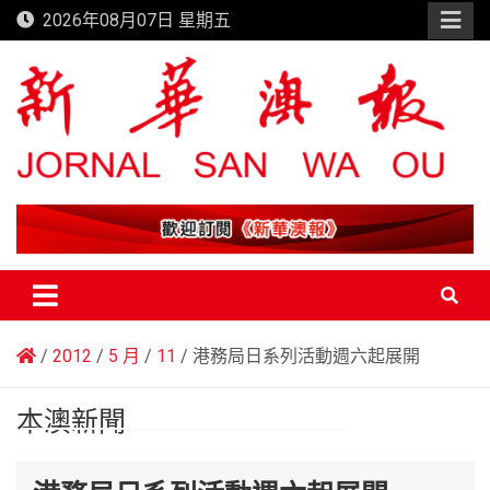
Skip
2026年08月07日 星期五
to
content
新華澳報
2012
5 月
11
港務局日系列活動週六起展開
本澳新聞