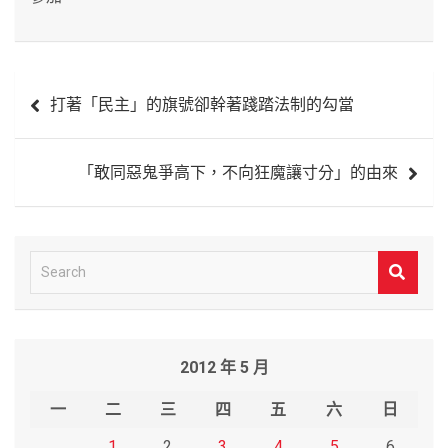
文
打著「民主」的旗號卻幹著踐踏法制的勾當
章
導
「敢同惡鬼爭高下，不向狂魔讓寸分」的由來
覽
S
e
a
r
2012 年 5 月
c
h
一
二
三
四
五
六
日
1
2
3
4
5
6