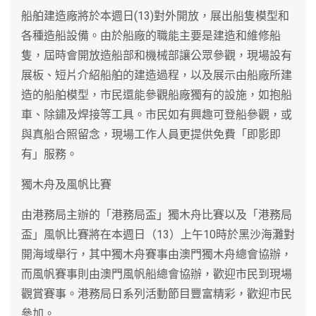
船舶建造廠將於本週日(13)對外開放，展出船隻模型和
各種造船設備。由於船廠的職能主要是建造和維修船
隻，屆時會開放造船部和機械部讓公眾參觀，現場設有
展板、短片介紹船舶的建造過程，以及展示由船廠所建
造的船舶模型，市民還能參觀船廠獨有的設施，如抱船
車、除鏽及焊接等工具。市民如有興趣可登船參觀，或
與真船合照留念，現場工作人員更提供免費「即影即
有」服務。
獨木舟及風帆比賽
由港務局主辦的「港務局盃」獨木舟比賽以及「港務局
盃」風帆比賽將在本週日（13）上午10時於黑沙海灘對
開海域舉行，其中獨木舟賽事由澳門獨木舟總會協辦，
而風帆賽事則由澳門風帆船總會協辦，歡迎市民到現場
觀賞賽事。港務局日系列活動節目豐富精彩，歡迎市民
參加。