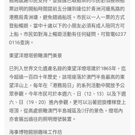
務局感謝市民支持，並提醒已取船票的市民必須按照船
票註明的開船時間提前五分鐘到達位於青洲河邊馬路的
港務局青洲塘，避免錯過船班。市民以一人一票的方式
登船暢遊，當中十歲以下的小朋友必須有成人陪同方可
上船。市民如對海上暢遊活動有任何疑問，可致電6237
0116查詢。
東望洋燈塔俯瞰澳門美景
已列入世界文化遺產名錄的東望洋燈塔建於1865年，迄
今超過一百四十年歷史，該塔座落於澳門半島最高的東
望洋山上，每年在「港務局日」的系列活動中開放予公
眾參觀。今年市民可於本週六、日（12、13）以及下週
六、日（19、20）進內參觀，更可以沿著迴旋樓梯登上
塔頂，從高處俯瞰澳門半島城區及仔的景色。燈塔內
亦會展出過往的照明燈號裝置。
海事博物館辦趣味工作坊