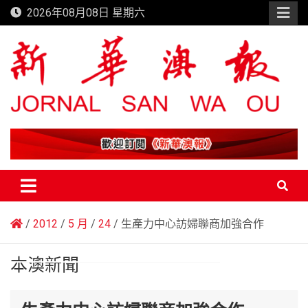
Skip
2026年08月08日 星期六
to
content
新華澳報
2012
5 月
24
生產力中心訪婦聯商加強合作
本澳新聞