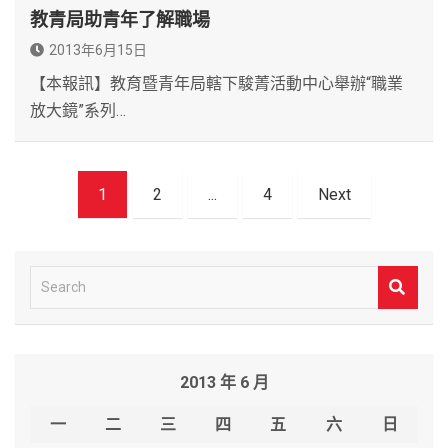
教青局助青年了解職場
2013年6月15日
【本報訊】教育暨青年局轄下駿菁活動中心舉辦“職業
放大鏡”系列…
文
1
2
...
4
Next
章
導
覽
S
e
a
r
2013 年 6 月
c
h
一
二
三
四
五
六
日