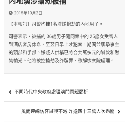
內地漢涉搶劫被捕
2015年10月2日
【本報訊】司警拘捕1名涉嫌搶劫的內地男子。
司警表示，被捕的 36歲男子隨同案中的 25歲女受害人
到酒店客房休息，至翌日早上才犯案，期間並襲擊事主
的頸部和手部。嫌疑人供稱已將合共萬多元的贓款和財
物輸光。他將被控搶劫及詐騙罪，移解檢察院處理。
文
不同時代中央政府處理澳門問題簡析
章
導
風雨連綿訪客遊興不減 昨逾四十三萬人次過關
覽