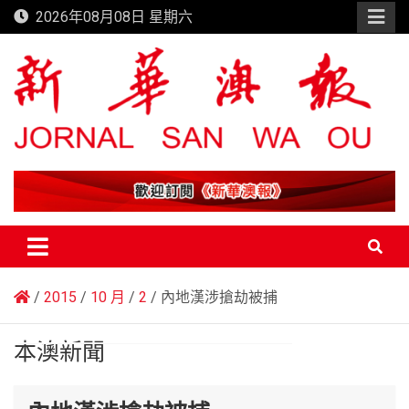
Skip
2026年08月08日 星期六
to
content
新華澳報
2015
10 月
2
內地漢涉搶劫被捕
本澳新聞