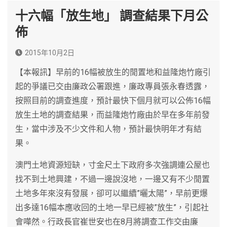
十六幅「放生地」 調查結果下月公
佈
2015年10月2日
【本報訊】早前的16幅被放生的閒置地和益隆炮竹廠引
起的爭議已交由廉政公署跟進，廉政專員張永春透露，
按照目前的調查進度，預計最快下個月就可以公佈16幅
放生土地的調查結果，而益隆炮竹廠由於早在多年前發
生，當中涉及不少文件和人物，預計最快明年才有結
果。
澳門土地資源短缺，寸金尺土下政府多次強調連公屋也
找不到土地興建，不過一邊說沒地，一邊又有不少閒置
土地多年來沒有發展，卻可以繼續”曬太陽”，早前更爆
出多達16幅本應收回的土地一早已經被”放生”，引起社
會嘩然。行政長官崔世安也在8月將調查工作交由廉