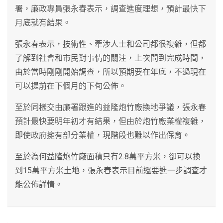
署，廉政專員張永春表示，調查進度理想，預計最快下
月底就有結果。
張永春表示，技術性、牽涉人士和公司都很複雜，但都
了解到社會和市民對事情的關注，上次問到完成時間，
由於當時剛剛開始調查，所以預期要在年底，不過現在
可以提前在下個月的下旬公佈。
至於同樣交由廉署跟進的益隆炮竹廠換地爭議，張永春
預計最快要明年初才有結果，但由於炮竹廠業權複雜，
即使政府擁有部分業權，現階段也難以作出保育。
至於為何益隆炮竹廠面積只有2.8萬平方米，卻可以換
到15萬平方米土地，張永春表示目前還要進一步調查才
能公佈詳情。