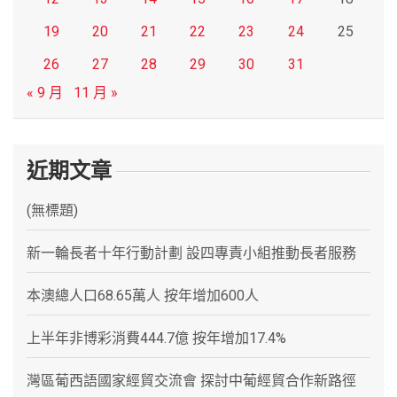
19
20
21
22
23
24
25
26
27
28
29
30
31
« 9 月
11 月 »
近期文章
(無標題)
新一輪長者十年行動計劃 設四專責小組推動長者服務
本澳總人口68.65萬人 按年增加600人
上半年非博彩消費444.7億 按年增加17.4%
灣區葡西語國家經貿交流會 探討中葡經貿合作新路徑