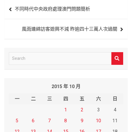
文
不同時代中央政府處理澳門問題簡析
章
導
風雨連綿訪客遊興不減 昨逾四十三萬人次過關
覽
S
e
a
r
2015 年 10 月
c
h
一
二
三
四
五
六
日
1
2
3
4
5
6
7
8
9
10
11
12
13
14
15
16
17
18