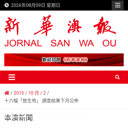
Skip
2026年08月09日 星期日
to
content
新華澳報
2015
10 月
2
十六幅「放生地」 調查結果下月公佈
本澳新聞