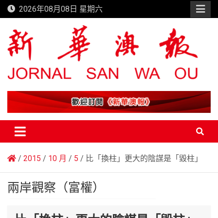
Skip
2026年08月08日 星期六
to
content
新華澳報
2015
10 月
5
比「換柱」更大的陰謀是「毀柱」
兩岸觀察（富權）