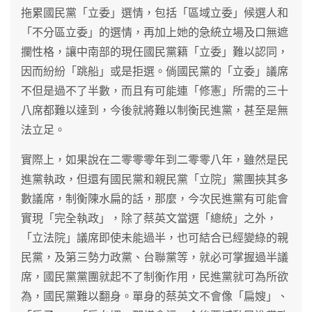
拖累國民黨「立委」選情，包括「區域立委」候選人和
「不分區立委」的選情，再加上她的急統立場及口無遮
攔性格，讓中南部的現任國民黨籍「立委」難以認同，
因而紛紛「跳船」或是拒選。倘國民黨的「立委」議席
不但是過不了半數，而且有可能連「修憲」所需的三十
八席都難以達到，今後就將難以制衡民進黨，甚至是無
法立足。
實際上，如果說在二零零零年到二零零八年，雖然是民
進黨執政，但還有國民黨和親民黨「立院」黨團挾其多
數議席，制衡陳水扁的話，那麼，今次民進黨有可能會
實現「完全執政」，除了蔡英文當選「總統」之外，
「立法院」議席即使未能過半，也可結合已經變綠的親
民黨，及第三勢力政黨、台聯黨等，就必可掌握過半議
席，國民黨黨團就起不了制衡作用，民進黨就可為所欲
為，國民黨難以翻身。單身的蔡英文不會像「扁嫂」、