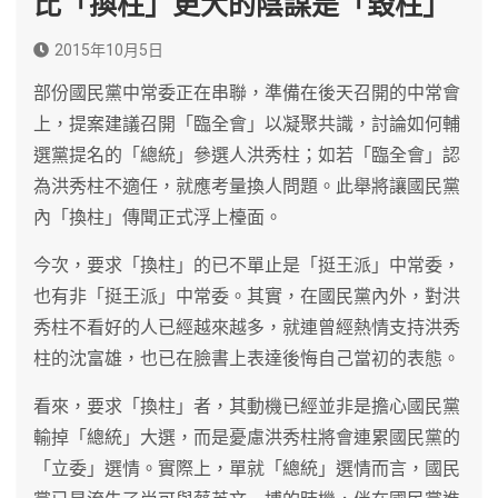
比「換柱」更大的陰謀是「毀柱」
2015年10月5日
部份國民黨中常委正在串聯，準備在後天召開的中常會
上，提案建議召開「臨全會」以凝聚共識，討論如何輔
選黨提名的「總統」參選人洪秀柱；如若「臨全會」認
為洪秀柱不適任，就應考量換人問題。此舉將讓國民黨
內「換柱」傳聞正式浮上檯面。
今次，要求「換柱」的已不單止是「挺王派」中常委，
也有非「挺王派」中常委。其實，在國民黨內外，對洪
秀柱不看好的人已經越來越多，就連曾經熱情支持洪秀
柱的沈富雄，也已在臉書上表達後悔自己當初的表態。
看來，要求「換柱」者，其動機已經並非是擔心國民黨
輸掉「總統」大選，而是憂慮洪秀柱將會連累國民黨的
「立委」選情。實際上，單就「總統」選情而言，國民