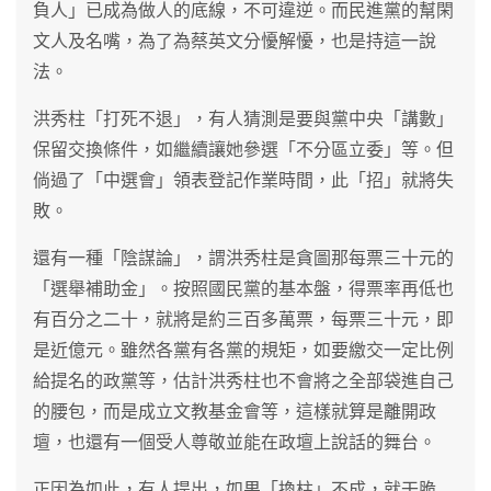
負人」已成為做人的底線，不可違逆。而民進黨的幫閑
文人及名嘴，為了為蔡英文分懮解懮，也是持這一說
法。
洪秀柱「打死不退」，有人猜測是要與黨中央「講數」
保留交換條件，如繼續讓她參選「不分區立委」等。但
倘過了「中選會」領表登記作業時間，此「招」就將失
敗。
還有一種「陰謀論」，謂洪秀柱是貪圖那每票三十元的
「選舉補助金」。按照國民黨的基本盤，得票率再低也
有百分之二十，就將是約三百多萬票，每票三十元，即
是近億元。雖然各黨有各黨的規矩，如要繳交一定比例
給提名的政黨等，估計洪秀柱也不會將之全部袋進自己
的腰包，而是成立文教基金會等，這樣就算是離開政
壇，也還有一個受人尊敬並能在政壇上說話的舞台。
正因為如此，有人提出，如果「換柱」不成，就干脆