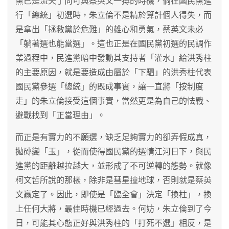
黨已是流失了尚可與蔡英文一搏的時機，倘在國民黨進
行「總統」初選時，朱立倫不是精於算計個人得失，而
是拿出「拯救黨於危難」的雄心和勇氣，蔡英文未必
「躺著選也能當選」。這也正是在國民黨初選的民調作
業過程中，民進黨暗中發動其支持者「灌水」給洪秀柱
的主要原因，就是要造成由屬於「下駟」的洪秀柱代表
國民黨參選「總統」的既成事實，讓一直將「按制度
走」的朱立倫接受這個事實，當然更是為自己的怯戰、
避戰找到「正當理由」。
而正是有實力的不願選，缺乏足夠實力的卻弄假成真，
拋磚變「玉」，從而使得國民黨的選情江河日下，與民
進黨的距離越拉越大，並形成了不可逆轉的態勢。就像
柯文哲所說的那樣，除非是彗星撞地球，否則就是蔡英
文贏定了。因此，即使是「臨全會」決定「換柱」，換
上任何大將，最佳時機已經過去。何妨，朱立倫到了今
日，可能其心態正好與洪秀柱的「打死不選」相反，是