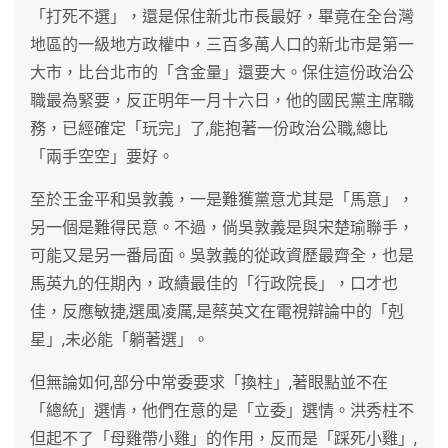
「打死不選」，還是保住新北市長最好，畢竟在全台灣
地區的一級地方政權中，三百多萬人口的新北市是第一
大市，比台北市的「含金量」還要大。保住這份政治公
職最為緊要，反正明年一月十六日，他的國民黨主席職
務，已經確定「玩完」了,能抱著一份政治公職,總比
「兩手空空」要好。
至於王金平和吳敦義，一是難獲黨意尤其是「馬意」，
另一個是難得民意。不過，倘吳敦義是與宋楚瑜聯手，
可能又是另一番局面。吳敦義的從政資歷最齊全，也是
馬英九的任期內，政績最佳的「行政院長」，口才也
佳，反應敏捷,選風凌厲,是蔡英文在電視辯論中的「剋
星」,未必能「躺著選」。
但無論如何,部分中常委要求「換柱」,著眼點並不在
「總統」選情，他們在意的是「立委」選情。洪秀柱不
但起不了「母雞帶小雞」的作用，反而是「踩死小雞」,