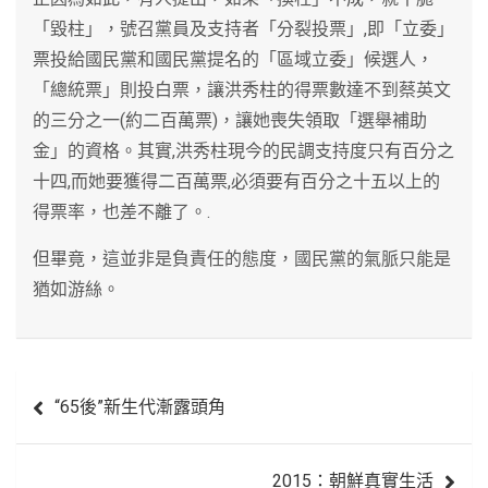
「毀柱」，號召黨員及支持者「分裂投票」,即「立委」
票投給國民黨和國民黨提名的「區域立委」候選人，
「總統票」則投白票，讓洪秀柱的得票數達不到蔡英文
的三分之一(約二百萬票)，讓她喪失領取「選舉補助
金」的資格。其實,洪秀柱現今的民調支持度只有百分之
十四,而她要獲得二百萬票,必須要有百分之十五以上的
得票率，也差不離了。.
但畢竟，這並非是負責任的態度，國民黨的氣脈只能是
猶如游絲。
文
“65後”新生代漸露頭角
章
導
2015：朝鮮真實生活