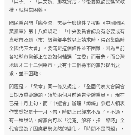
「扁子」、「扁女婿」那樣貪污，今後要撼動民進黨政
權，就相當困難。
國民黨召開「臨全會」需要什麼條件？按照《中國國民
黨黨章》第十八條規定，「中央委員會認為有必要或有
直轄市及縣（市）級黨部半數以上請求時，得召集臨時
全國代表大會」。要滿足這個條件並不困難，因為目前
各地縣市黨部正在為如何輔選「立委」而著急，而台灣
地區才二十二個縣市，要有十二個縣市的黨部提出要
求，並不困難。
問題是，「黨章」同一條又規定，「全國代表大會開會
日期及重要議題，須於兩個月前通告全體黨員。」現在
已是十月上旬，而「中選會」辦理「總統」參選人領表
作業登記是十一月下旬，時間上已經來不及了。不過，
有一種說法，謂黨內可以「從寬」解釋，指「臨時」全
代會是為了因應局勢突然的變化，「時間不是問題」，