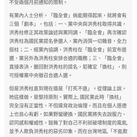
不受兩個月前通知的限制。
有黨內人士分析，「臨全會」倘能開得起來，就將會有
三個「劇本」，包括：一、黨中央與洪秀柱取得共識，
洪秀柱修正其政策論述與黨同調，「臨全會」再次確認
洪秀柱為國民黨提名參選人，黨內消弭一切雜音，全力
挺柱；二、經黨內協調，洪秀柱在「臨全會」前宣布退
選，黨另外為洪秀柱安排合適的職務；三、「臨全會」
直接表決，撤回對洪秀柱的提名，若確定「換柱」，則
可授權黨中央徵召合適人選。
但是洪秀柱直到現在還是「打死不退」。從理論上說，
她這樣做，是堅持原則。實際上, 國民黨此時「換柱」
完全沒有正當性，不但違背政治倫理，而且在個人道德
上也良心有虧，如果野蠻硬換，國民黨將失去說服力、
認同感和權威性，鼓舞了對自己不利就破壞制度的風氣,
並予人欺負洪秀柱的惡劣印象，而在台灣地區,「不能欺