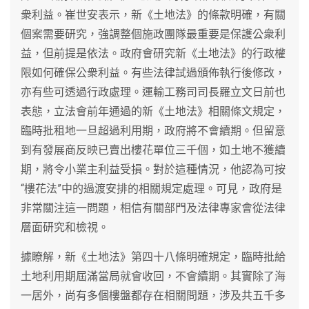
衆利益。崔世安表示，新《土地法》的條款明確，有關
個案需要研究，強調整個施政團隊最重要是保護公衆利
益，但前提是依法。政府會研究新《土地法》的行政權
限如何確保公衆利益。有些法律試過頒佈執行後修改，
亦有些可透過行政處理。運輸工務司司長羅立文日前也
表態，立法會前年通過的新《土地法》相關條文規定，
臨時批租地一旦超過利用期，政府將不會續期。但留意
到有發展商反映已賣出樓花單位三千個，如土地不獲續
期，將令小業主利益受損。對於這種情況，他認為可按
“樓花法”中的過渡安排的相關規定處理。可見，政府是
非常關注這一問題，相信有關部門及法律專家會從法律
層面研究和檢視。
據瞭解，新《土地法》第四十八條明確規定，臨時批給
土地利用期屆滿當局就會收回，不會續期。其實除了海
一居外，尚有多個樓盤都存在相關問題，涉及共五千多