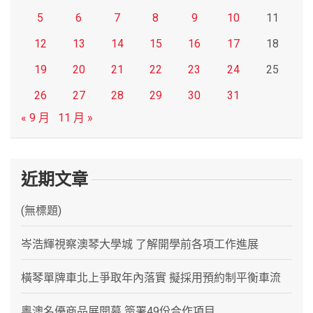
5
6
7
8
9
10
11
12
13
14
15
16
17
18
19
20
21
22
23
24
25
26
27
28
29
30
31
« 9 月
11 月 »
近期文章
(無標題)
岑浩輝視察澳琴大學城 了解開學前各項工作進展
橫琴單牌車北上爭取年內落實 擬採用預約制平衡車流
粵澳名優商品展開幕 簽署49份合作項目