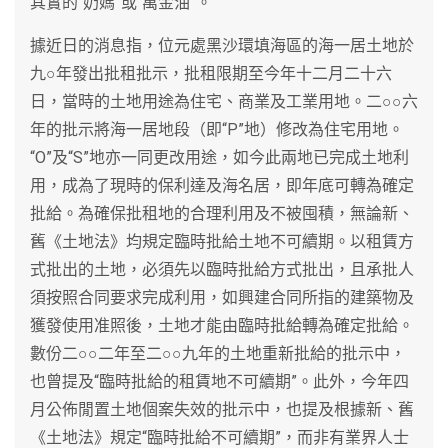
其實的“奶媽”或“萬金油”。
據近日的消息指，位元處黑沙環填海區的海一居土地於
九○年發出批租批示，批租限期至今年十二月二十六
日，當時的土地用途為住宅、商業及工業用地。二○○六
年的批示將海一居地段（即“P”地）修改為住宅用地。
“O”及“S”地亦一同更改用途，如今此兩地已完成土地利
用，成為了現時的保利達及海名居，即年底可轉為確定
批給。為確保批租地的合理利用及不被囤積，無論新、
舊《土地法》均規定臨時批給土地不可續期。以租賃方
式批出的土地，必須先以臨時批給方式批出，且承批人
須按照合同要求完成利用，如興建合同所指的建築物及
獲發使用准照後，土地才能由臨時批給轉為確定批給。
數份二○○二年至二○○九年的土地重新批給的批示中，
也曾提及“臨時批給的租賃地不可續期”。此外，今年四
月公佈閒置土地個案失效的批示中，也提及根據新、舊
《土地法》規定“臨時批給不可續期”，而非有業界人士