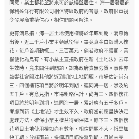
同意，業主都希望將來可於該樓盤居住。 海一居發展商
保利達洋行有限公司相信特區政府的智慧，政府很重視
令發展商重拾信心，相信問題可解決。
更有消息指，海一居土地使用權將於年底到期，消息傳
出後，近三千戶小業主頓感徬徨，畢竟真金白銀購入樓
花，每戶首期動輒二、三百萬元，倘若政府不續期，業
權便化為烏有。有小業主直指政府在新《土地法》去年
生效時，竟未關注到問題，認為政府責無旁貸。事件亦
敲響社會關注其他將近到期的土地問題，市場估計尚有
三、四個樓花項目將於明年到期，連同海一居，涉及約
五千戶。有意見指，市場粗略估計，尚有三、四個樓花
項目將於明年到期，連同海一居，累計應有五千多戶。
考慮到新《土地法》才生效不久，政府當前應盡快決定
處理方法，確保小業主權益得到保障。餘下三、四個樓
花項目土地使用權如尚有數年，相信問題不大，祇需加
快工期。放諸面前，多個項目都快將到期，且尚未完