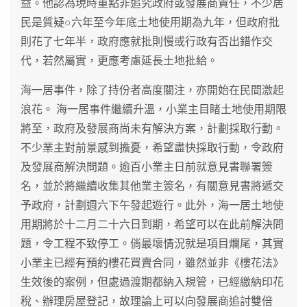
益。他認為現時重點非追究政府或發展商責任，不少居
民是質疑○六年至今年底土地使用期為九年，但政府批
則花了七年半，政府應就批則慢或行政有否出錯作交
代，若然屬實，更應考慮延長土地批給。
海一居事件，除了持份者高度關注，亦開始在民間激起
浪花。 海一居事件繼續升溫，小業主目睹土地使用期限
將至，政府及發展商尚未有解決方案，計劃採取行動。
不少業主對前景感到擔憂，希望盡快採取行動，令政府
及發展商解決問題。逾百小業主日前就意見書聯署簽
名，並於將繼續收集其他業主簽名，有關意見書將遞交
予政府，計劃週六下午發起遊行。此外，海一居土地使
用期將於十二月二十六日到期，希望可以在此前解決問
題，令工程不致停工。倘最壞情況就是項目爛尾，其實
小業主已經有預約樓花買賣合同，雖然並非《樓花法》
生效後的案例，但處過渡期都納入規管，已經繳納印花
稅、辦理房屋登記，故理論上可以向發展商追討雙倍