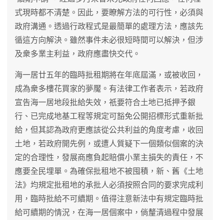
式現時都不清楚。因此，要瞭解方法的可行性，必須與
政府溝通。透過行政程式是最簡單的處理方法，應該先
循這方向解決。雖然事件未必很短時間可以解決，但涉
及衆多業主利益，政府應盡快交代。
海一居廿五年的臨時批租期將在年底屆滿，或被收回，
成為衆多樓花買家的夢魘。有法律工作者表示，若政府
宣告海一居地段批給失效，祇要符合土地已抵押予銀
行、已完成地基工程等規定可豁免公開招標形式重新批
給，但其認為政府更應該從公共利益的角度考慮，收回
土地，若政府開先例，或遭人質疑下一個類似個案的決
定的合理性，發展商應負起賠償小業主損失的責任，不
應要全民埋單。為確保批租地不被囤積，新、舊《土地
法》均規定批租地的承批人必須按照合同的要求完成利
用，臨時批給不可續期。值得注意新法中有規定臨時批
給可續期的情況，在海一居個案中，倘釐清過程中發展