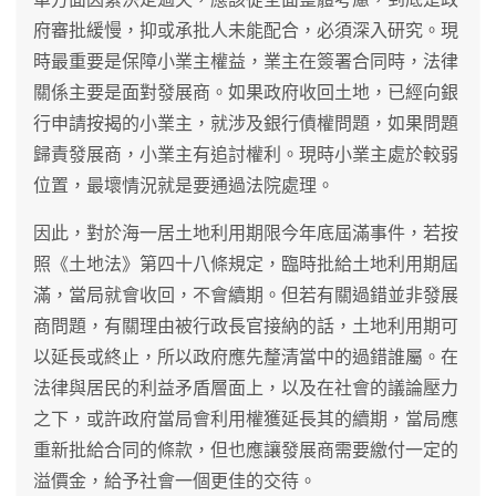
府審批緩慢，抑或承批人未能配合，必須深入研究。現
時最重要是保障小業主權益，業主在簽署合同時，法律
關係主要是面對發展商。如果政府收回土地，已經向銀
行申請按揭的小業主，就涉及銀行債權問題，如果問題
歸責發展商，小業主有追討權利。現時小業主處於較弱
位置，最壞情況就是要通過法院處理。
因此，對於海一居土地利用期限今年底屆滿事件，若按
照《土地法》第四十八條規定，臨時批給土地利用期屆
滿，當局就會收回，不會續期。但若有關過錯並非發展
商問題，有關理由被行政長官接納的話，土地利用期可
以延長或終止，所以政府應先釐清當中的過錯誰屬。在
法律與居民的利益矛盾層面上，以及在社會的議論壓力
之下，或許政府當局會利用權獲延長其的續期，當局應
重新批給合同的條款，但也應讓發展商需要繳付一定的
溢價金，給予社會一個更佳的交待。