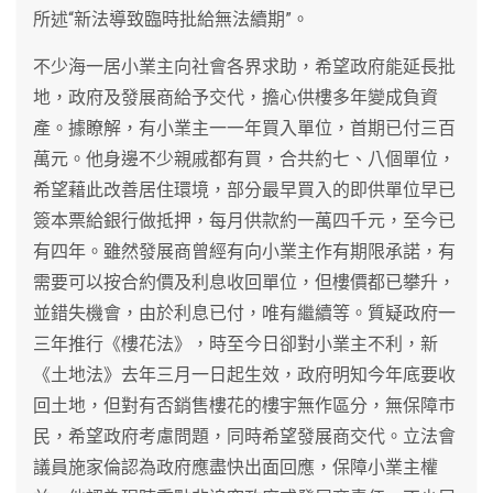
所述“新法導致臨時批給無法續期”。
不少海一居小業主向社會各界求助，希望政府能延長批
地，政府及發展商給予交代，擔心供樓多年變成負資
產。據瞭解，有小業主一一年買入單位，首期已付三百
萬元。他身邊不少親戚都有買，合共約七、八個單位，
希望藉此改善居住環境，部分最早買入的即供單位早已
簽本票給銀行做抵押，每月供款約一萬四千元，至今已
有四年。雖然發展商曾經有向小業主作有期限承諾，有
需要可以按合約價及利息收回單位，但樓價都已攀升，
並錯失機會，由於利息已付，唯有繼續等。質疑政府一
三年推行《樓花法》，時至今日卻對小業主不利，新
《土地法》去年三月一日起生效，政府明知今年底要收
回土地，但對有否銷售樓花的樓宇無作區分，無保障巿
民，希望政府考慮問題，同時希望發展商交代。立法會
議員施家倫認為政府應盡快出面回應，保障小業主權