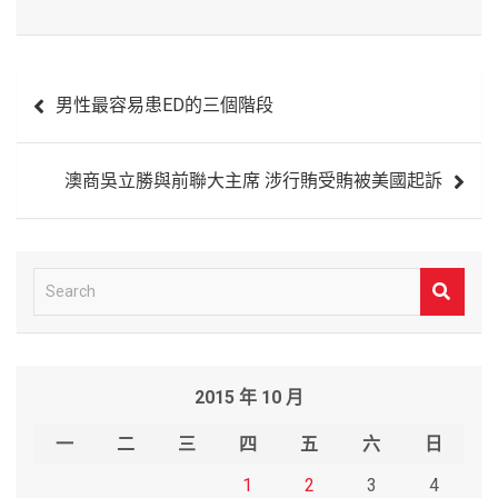
文
男性最容易患ED的三個階段
章
導
澳商吳立勝與前聯大主席 涉行賄受賄被美國起訴
覽
S
e
a
r
2015 年 10 月
c
h
一
二
三
四
五
六
日
1
2
3
4