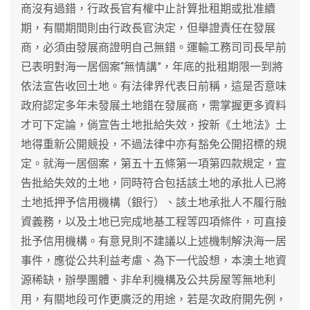
商沒有過錯，行政長官有權中止計算批租期或批准續
期，有關期間則由行政長官決定，但舉證責任在發展
商，必須由發展商證明自己無錯。運輸工務司司長早前
已表明對海一居個案“無情講”，年底的批租期限一到將
依法宣告收回土地。有法律界代表日前稱，這是否意味
政府認定多年未發展土地錯在發展商，需掌握更多資料
才可下定論，倘宣告土地批給失效，按新《土地法》土
地得重新公開競投，不過法律中亦有豁免公開招標的規
定。就海一居個案，第五十五條第一項第四款規定，宣
告批給失效的土地，同時符合包括該土地的承批人已將
土地抵押予信用機構（銀行）、該土地承批人不履行融
資義務，以及土地已完成地基工程等四項條件，可直接
批予信用機構。有意見則不建議以上述機制解決海一居
事件，應從公共利益考慮、為下一代設想，本澳土地資
源稀缺，辦學團體、非牟利機構及公共房屋等無地利
用，有關地段可作更廣泛的用途，若是次政府開先例，