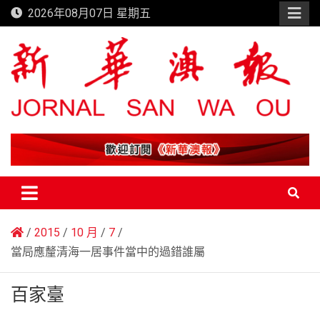
Skip
2026年08月07日 星期五
to
content
新華澳報
2015
10 月
7
當局應釐清海一居事件當中的過錯誰屬
百家臺