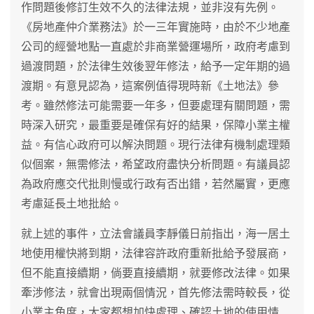
作問題後修訂生效不久的法律法規，並非沒有先例。
《房地產仲介業務法》於一三年實施時，由於不少地產
公司的經營地點一直處於非商業營運場所，政府考慮到
過渡問題，於法律生效後翌年修法，給予一定年期的過
渡期。有意見認為，這案例值得現時新《土地法》參
考。雖然修法可能需要一年多，但要處理有關問題，需
時深入研究，最重要是確保有好的結果，保障小業主權
益。有信心政府可以解決問題。現行法律有機制處理類
似個案，無需修法，希望政府盡快分析問題。有議員認
為政府應交代批則慢或行政有否出錯，若然屬實，更應
考慮延長土地批給。
就上述的事件，立法會議員李靜儀日前指出，海一居土
地使用權快將到期，法律容許政府重新批給予發展商，
但不能直接續期，倘要直接續期，就要修改法律。如果
牽涉修法，就會出現兩個情況，首先修法需時較長，從
小業主角度，大家都想加快處理、確認土地的使用情