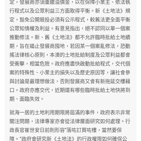
定，發展商亦須重繳溢價金，以在保障小業主、依法執
行程式以及公眾利益三方面取得平衡。新《土地法》規
定，豁免公開競投必須有公示程式，較舊法更全面平衡
公眾知情權及利益。有意見指出，絕不認同以單一個案
推動修法。新、舊《土地法》都不允許臨時批給土地續
期，旨在遏止發展商囤地，若因某一個案亂修法，恐動
搖法律核心原則，本澳的土地批給制度及公眾利益都會
受衝擊，相當危險。政府應盡快啟動批給程式，交代個
案的特殊性、小業主的損失以及歷史原因等，讓社會參
與討論是最理想做法，否則發展商又會有新拖延交樓藉
口。政府亦應交代，近期還有哪些臨時批給土地快將到
期、面臨失效。
就海一居的土地利用期限將屆滿的事件，政府表示非常
關注問題，法律專家亦會從法律層面研究如何處理。行
政長官崔世安日前則形容“落咗訂買咗樓，當然要保
障。”政府會研究新《土地法》的行政權限如何確保公