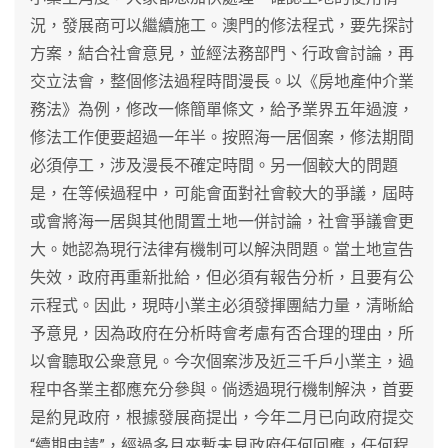
況，發展商可以繼續施工。澳門的修法程式，要先探討
方案，結合社會意見，並經法務部門、行政會討論，再
交立法會，整個修法過程時間漫長。以《房地產仲介業
務法》為例，修改一條簡單條文，給予業界五年過渡，
修法工作便要超過一年半。按照海一居個案，修法期間
必須停工，涉及漫長不確定時間。另一個較大的問題
是，在等候過程中，可能會面對社會較大的爭議，屆時
或會將海一居與其他閒置土地一併討論，社會爭議會更
大。她認為現行法律有機制可以解決問題。當土地宣告
失效，政府再重新批給，但必須有報告分析，且要有公
示程式。因此，現時小業主必須發揮團結力量，清晰給
予意見，因為政府在分析時會考慮有否合理的理由，所
以會聽取公衆意見。今次個案涉及近三千戶小業主，過
程中各業主都應充分參與。倘透過現行機制解決，首要
是約見政府，根據發展商提出，今年二月已向政府提交
“續期申請”，經過多月來暫未見政府任何回應，任何程