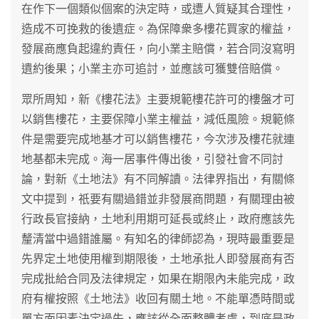
在作下一個類似個案的決定時，或遭人質疑其合理性，
造成不可挽救的後遺症。為保障衆多樓花買家的權益，
發展商應負起違約責任，向小業主賠償，若合同沒寫明
遺約後果；小業主亦可追討，並應該可獲雙倍賠償。
眾所周知，新《樓花法》主要規範樓花許可的樓盤才可
以銷售樓花，主要保障小業主權益，減低風險。規範條
件是需要完成地基才可以銷售樓花，今次涉及樓花就連
地基都未完成。海一居事件傳出後，引發社會不同討
論，對新《土地法》有不同解讀。法律界指出，有關條
文中提到，祇要有關過錯並非發展商問題，有關理由被
行政長官接納，土地利用期可延長或終止，政府應該先
釐清當中過錯誰屬。有知名的律師認為，現時最重要是
先界定土地使用權到期限後，土地承批人即發展商有否
完成批給合同及法律規定，如果在期限內未能完成，政
府有權按照《土地法》收回有關土地。不能單憑時間或
單方面因素決定過失，應該從全面整體考慮，到底是政