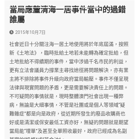
當局應釐清海一居事件當中的過錯
誰屬
2015年10月7日
社會近日十分關注海一居土地使用將於年底屆滿，按照
新《土地法》，臨時批給土地若未能轉為確定批給，但
土地批給不得續期的事件，當中涉過千名市民的利益，
更有立法會議員力撐業主尋找途徑將問題解決，亦有業
主將不排除將事件升級向政府當局輸壓。事件不僅呈現
法律與現實問題的矛盾，更是需要解決責任上的問題。
不可疑問的事情就是，現時整體澳門社會出現一種弊
病，無論是大細事情，不管是社團或是個人等領域“疑
難雜症”都是向是政府，從近期所發生的廢品收購商也
好或是清潔或保安最低工資亦好，無疑的問題就是期望
當局能“埋單”及甚至全單照收最好，政府已經成為名副