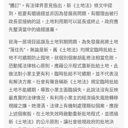
“攤訂”。有法律界意見指出，新《土地法》條文中提
到，祇要有關過錯並非因為發展商問題，有關理由被行
政長官接納的話，土地利用期可以延長或終止，政府應
先釐清當中的過錯誰屬。
就海一居項目延誤及土地到期問題，為免發展商將土地
“落住先”，無論是新、舊《土地法》均規定臨時批給土
地不可續期防止囤地，就個別個案胡亂修法相當危險，
恐動搖法律核心原則，應藉公示程式重新批給土地，此
做法對小業主更有利。臨時批給不可續期，並不代表沒
有解決方案。社會有聲音稱新《土地法》規定臨時批給
土地不能續期，導致小業主面臨損失。此說法沒有反映
最真實的法律情況，有利用小業主的經濟損失風險轉移
視線之嫌。她澄清，法律上有機制處理類似個案，應按
上述個案般，在土地失效時啟動重新批地程式，並透過
新《土地法》的公示原則，讓社會檢視政府的批地決