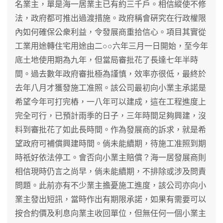
名業主，單是海一居業主已有約三千戶。相信縱使不修
法，政府都可推出過渡措施。政府稱會硏究在行政權限
內如何確保公衆利益，令發展商重拾信心。項目其實從
工業用途轉住宅用途由二○○六年三月一日開始，至今年
底土地使用期為九年，但當局審批花了長達七年半時
間。過去數年政府審批極為謹慎，效率亦很低，最終於
去年八月才獲發施工准照。該公司最初向小業主承諾是
希望今年可打完樁，一八年可以建成，這在工程進度上
完全可行，已預計雨季的日子，三年時間足夠興建，沒
料到審批花了如此長時間。作為發展商的訴求，就是希
望政府可補償興建時間。倘未能續期，待施工准照到期
時祇好依法停工。會否向小業主賠償？海一居發展商則
相信現時仍言之尚早，倘未能續期，不排除或涉及問責
問題。此前亦有不少業主擔憂施工進度，該公司亦向小
業主發出短訊，當時作出有期限承諾，如果有需要可以
按合約價及利息向業主收回單位，但無任何一個小業主